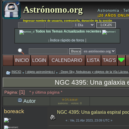
Astrónomo.org
Astronomía · Tel
¡20 AÑOS ONLIN
Ingresar nombre de usuario, contraseña, duración de la sesión
Todos los Temas Actualizados recientes
|
Índice rápido de foros
|
INICIO
LOGIN
CALENDARIO
LISTA
TAG'S
INICIO
/ objeto astronómico /
· Deep Sky, Nebulosas y objetos de la Vía Láctea,
NGC 4395: Una galaxia es
[1]
Página:
* y última página *
Autor
astrons: votos: 0
boreack
NGC 4395: Una galaxia espiral poc
«
: Vie, 21 Abr 2023, 23:09 UTC »