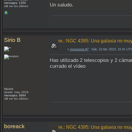
mensajes: 1350
Un saludo.
clik ver los últimos
Sirio B
re.: NGC 4395: Una galaxia no muy
«
respuesta #7
: Sáb, 22 Abr 2023, 15:41 UT
Has utilizado 2 telescopios y 2 cám
currado el vídeo
Madrid
desde: may, 2016
mensajes: 4884
clik ver los últimos
boreack
re.: NGC 4395: Una galaxia no muy