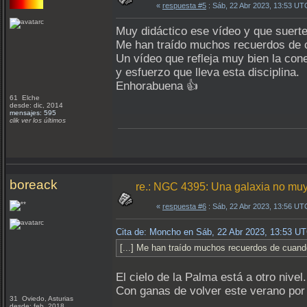
«
respuesta #5
: Sáb, 22 Abr 2023, 13:53 UT
Muy didáctico ese vídeo y que suerte 
Me han traído muchos recuerdos de c
Un vídeo que refleja muy bien la co
y esfuerzo que lleva esta disciplina.
Enhorabuena 👍
61 Elche
desde: dic, 2014
mensajes: 595
clik ver los últimos
boreack
re.: NGC 4395: Una galaxia no muy
«
respuesta #6
: Sáb, 22 Abr 2023, 13:56 UT
Cita de: Moncho en Sáb, 22 Abr 2023, 13:53 U
[...] Me han traído muchos recuerdos de cuando
El cielo de la Palma está a otro nive
Con ganas de volver este verano por 
31 Oviedo, Asturias
desde: feb, 2018