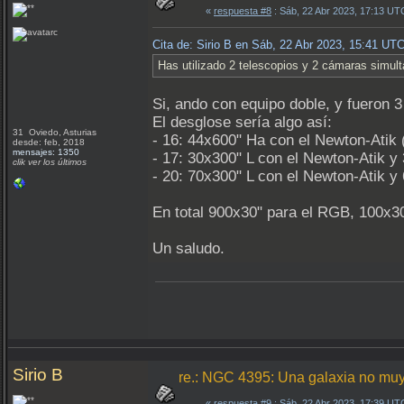
«
respuesta #8
: Sáb, 22 Abr 2023, 17:13 UT
Cita de: Sirio B en Sáb, 22 Abr 2023, 15:41 UT
Has utilizado 2 telescopios y 2 cámaras simul
Si, ando con equipo doble, y fueron 
El desglose sería algo así:
31 Oviedo, Asturias
- 16: 44x600" Ha con el Newton-Atik
desde: feb, 2018
mensajes: 1350
- 17: 30x300" L con el Newton-Atik y
clik ver los últimos
- 20: 70x300" L con el Newton-Atik y
En total 900x30" para el RGB, 100x30
Un saludo.
Sirio B
re.: NGC 4395: Una galaxia no muy
«
respuesta #9
: Sáb, 22 Abr 2023, 17:39 UT