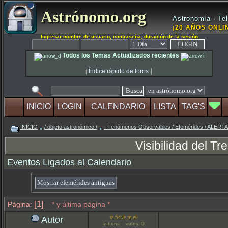
Astrónomo.org
Astronomía · Tel
¡20 AÑOS ONLIN
Ingresar nombre de usuario, contraseña, duración de la sesión
Todos los Temas Actualizados recientes
|
Índice rápido de foros
|
INICIO
LOGIN
CALENDARIO
LISTA
TAG'S
INICIO
/ objeto astronómico /
· Fenómenos Observables / Efemérides / ALER
Visibilidad del Tr
Eventos Ligados al Calendario
[1]
Página:
* y última página *
Autor
astrons: votos: 0