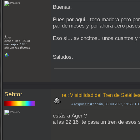
Buenas.
Pues por aquí.. toco madera pero por
par de meses y por ahora cero pases
Eso si... avioncitos.. unos cuantos 
Àger
desde: sep, 2010
mensajes: 1885
clik ver los últimos
Saludos.
Sebtor
re.: Visibilidad del Tren de Satélit
«
respuesta #2
: Sáb, 08 Jul 2023, 19:53 UT
estás a Àger ?
a las 22 16 te pasa un tren de esos 