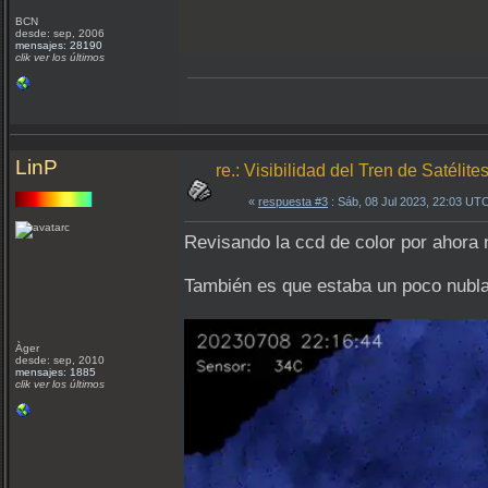
BCN
desde: sep, 2006
mensajes: 28190
clik ver los últimos
LinP
re.: Visibilidad del Tren de Satélit
«
respuesta #3
: Sáb, 08 Jul 2023, 22:03 UT
Revisando la ccd de color por ahora
También es que estaba un poco nubl
Àger
desde: sep, 2010
mensajes: 1885
clik ver los últimos