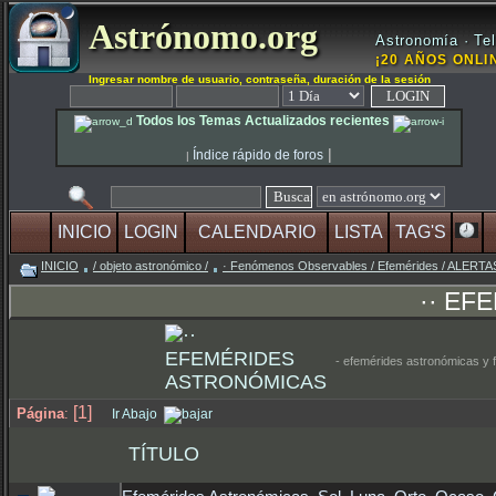
Astrónomo.org
Astronomía · Tel
¡20 AÑOS ONLIN
Ingresar nombre de usuario, contraseña, duración de la sesión
Todos los Temas Actualizados recientes
|
Índice rápido de foros
|
INICIO
LOGIN
CALENDARIO
LISTA
TAG'S
INICIO
/ objeto astronómico /
· Fenómenos Observables / Efemérides / ALER
·· E
- efemérides astronómicas y
[1]
Página
:
Ir Abajo
TÍTULO