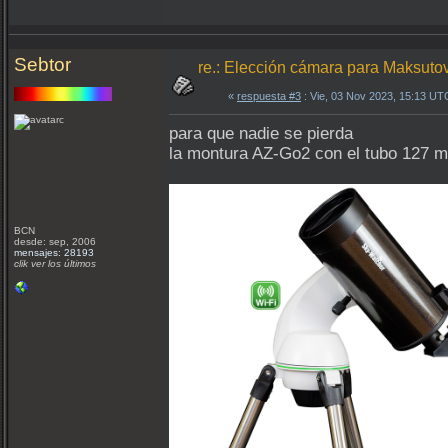
Sebtor
re.: Elección cámara para Maksut
«
respuesta #3
: Vie, 03 Nov 2023, 15:13 UT
para que nadie se pierda
la montura AZ-Go2 con el tubo 127 m
BCN
desde: sep, 2006
mensajes: 28193
clik ver los últimos