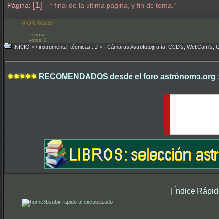
[1]
Página:
* final de la última página, y fin de tema.*
astrons:
votos: 0
INICIO
>
/ instrumental, técnicas .../
>
· Cámaras Astrofotografía, CCD's, WebCam's, 
RECOMENDADOS desde el foro astrónomo.org 
|
Índice Rápid
subir rápido al encabezado