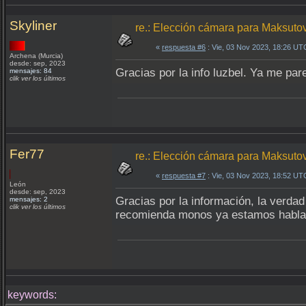
Skyliner
re.: Elección cámara para Maksut
«
respuesta #6
: Vie, 03 Nov 2023, 18:26 UT
Archena (Murcia)
desde: sep, 2023
Gracias por la info luzbel. Ya me par
mensajes: 84
clik ver los últimos
Fer77
re.: Elección cámara para Maksut
«
respuesta #7
: Vie, 03 Nov 2023, 18:52 UT
León
desde: sep, 2023
Gracias por la información, la verd
mensajes: 2
clik ver los últimos
recomienda monos ya estamos habland
keywords: