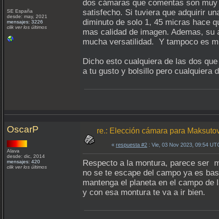
dos cámaras que comentas son muy 
satisfecho. Si tuviera que adquirir u
SE España
desde: may, 2021
diminuto de solo 1, 45 micras hace q
mensajes: 3226
clik ver los últimos
mas calidad de imagen. Ademas, su al
mucha versatilidad. Y tampoco es muy
Dicho esto cualquiera de las dos qu
a tu gusto y bolsillo pero cualquiera
OscarP
re.: Elección cámara para Maksut
«
respuesta #2
: Vie, 03 Nov 2023, 09:54 UT
Alava
desde: dic, 2014
Respecto a la montura, parece ser m
mensajes: 420
clik ver los últimos
no se te escape del campo ya es bast
mantenga el planeta en el campo de 
y con esa montura te va a ir bien.