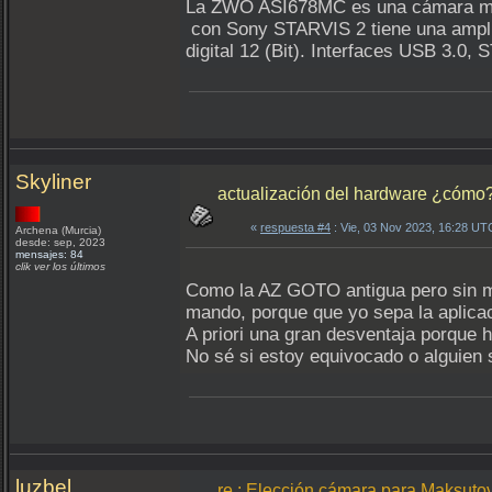
La ZWO ASI678MC es una cámara más 
con Sony STARVIS 2 tiene una ampli
digital 12 (Bit). Interfaces USB 3.0, 
Skyliner
actualización del hardware ¿cómo
«
respuesta #4
: Vie, 03 Nov 2023, 16:28 UT
Archena (Murcia)
desde: sep, 2023
mensajes: 84
clik ver los últimos
Como la AZ GOTO antigua pero sin man
mando, porque que yo sepa la aplicac
A priori una gran desventaja porque h
No sé si estoy equivocado o alguien
luzbel
re.: Elección cámara para Maksut