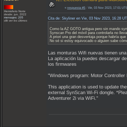
«
respuesta #5
: Vie, 03 Nov 2023, 17:01 UT
Hemisferio Norte
desde: jun, 2022
mensajes: 205
Cita de: Skyliner en Vie, 03 Nov 2023, 16:28 U
clik ver los últimos
Como la AZ GOTO antigua pero sin mando synsca
Synscan Pro del móvil para controlarla no llev
A priori una gran desventaja porque habría que 
No sé si estoy equivocado o alguien sabe cóm
Las monturas Wifi nuevas tienen una 
La aplicación la puedes descargar d
los firmwares
"Windows program: Motor Controller 
This application is used to update th
external SynScan Wi-Fi dongle. *Plea
Adventurer 2i via WiFi."