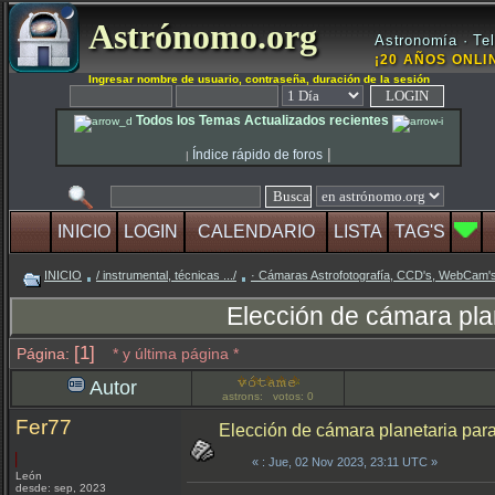
Astrónomo.org
Astronomía · Tel
¡20 AÑOS ONLIN
Ingresar nombre de usuario, contraseña, duración de la sesión
Todos los Temas Actualizados recientes
|
Índice rápido de foros
|
INICIO
LOGIN
CALENDARIO
LISTA
TAG'S
INICIO
/ instrumental, técnicas .../
· Cámaras Astrofotografía, CCD's, WebCam'
Elección de cámara pl
[1]
Página:
* y última página *
Autor
astrons: votos: 0
Fer77
Elección de cámara planetaria pa
«
: Jue, 02 Nov 2023, 23:11 UTC »
León
desde: sep, 2023