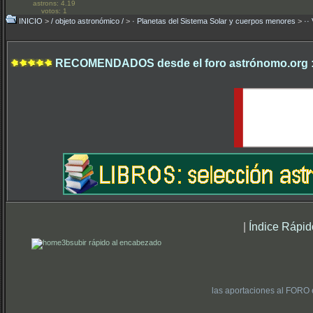
astrons: 4.19
votos: 1
INICIO
>
/ objeto astronómico /
>
· Planetas del Sistema Solar y cuerpos menores
>
··
RECOMENDADOS desde el foro astrónomo.org 
|
Índice Rápid
subir rápido al encabezado
las aportaciones al FORO 