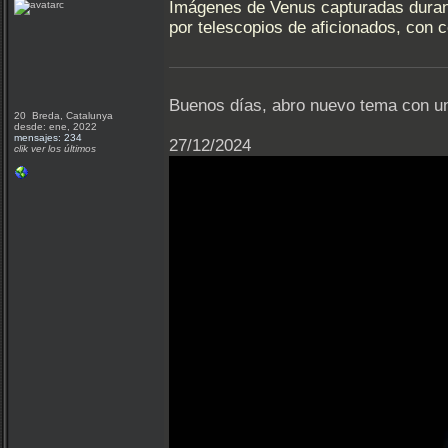
Imágenes de Venus capturadas durant
por telescopios de aficionados, con 
Buenos días, abro nuevo tema con una
20 Breda, Catalunya
desde: ene, 2022
mensajes: 234
27/12/2024
clik ver los últimos