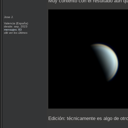
Muy contento con el resultado aun q
Jose J.
Valencia (España)
desde: sep, 2023
mensajes: 83
clik ver los últimos
Edición: técnicamente es algo de otro 