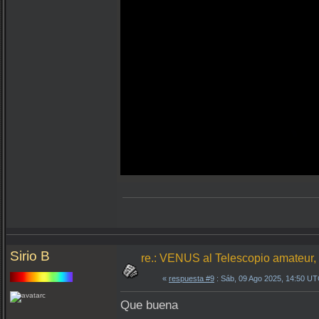
Sirio B
re.: VENUS al Telescopio amateur
«
respuesta #9
: Sáb, 09 Ago 2025, 14:50 UT
Que buena