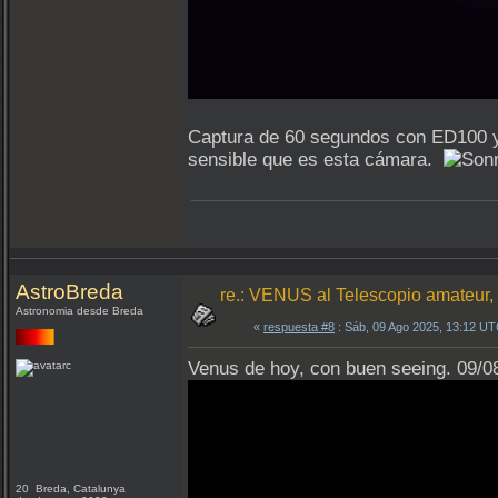
Captura de 60 segundos con ED100 y A
sensible que es esta cámara.
AstroBreda
re.: VENUS al Telescopio amateur
Astronomia desde Breda
«
respuesta #8
: Sáb, 09 Ago 2025, 13:12 UT
Venus de hoy, con buen seeing. 09/0
20 Breda, Catalunya