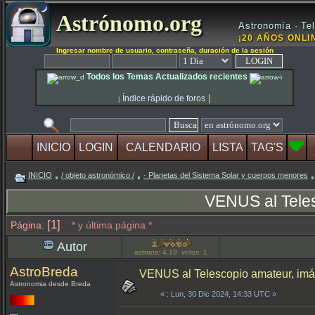
Astrónomo.org
Astronomía · Tel
¡20 AÑOS ONLIN
Ingresar nombre de usuario, contraseña, duración de la sesión
Todos los Temas Actualizados recientes
|
Índice rápido de foros
|
INICIO
LOGIN
CALENDARIO
LISTA
TAG'S
INICIO
/ objeto astronómico /
· Planetas del Sistema Solar y cuerpos menores
VENUS al Tele
[1]
Página:
* y última página *
Autor
astrons: 4.19 votos: 1
AstroBreda
VENUS al Telescopio amateur, im
Astronomia desde Breda
«
: Lun, 30 Dic 2024, 14:33 UTC »