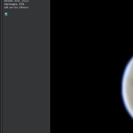
desde: ene, 2022
mensajes: 234
clik ver los últimos