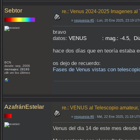
Sebtor
re.: Venus 2024-2025 Imagenes al 
«
respuesta #5
: Lun, 20 Ene 2025, 23:19 UT
bravo
datos:
VENUS : mag.: -4.5, Diám.: 2
hace dos días que en teoría estaba e
os dejo de recuerdo:
BCN
desde: sep, 2006
Fases de Venus vistas con telescopi
mensajes: 28193
clik ver los últimos
AzafránEstelar
re.: VENUS al Telescopio amateur
«
respuesta #6
: Mié, 22 Ene 2025, 21:19 UT
Venus del dia 14 de este mes desde