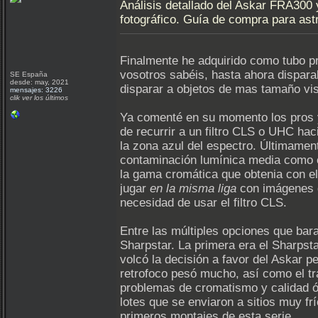
Análisis detallado del Askar FRA30
fotográfico. Guía de compra para ast
Finalmente he adquirido como tubo p
vosotros sabéis, hasta ahora dispa
SE España
desde: may, 2021
disparar a objetos de mas tamaño vis
mensajes: 3226
clik ver los últimos
Ya comenté en su momento los pros y
de recurrir a un filtro CLS o UHC ha
la zona azul del espectro. Últimamen
contaminación lumínica media como e
la gama cromática que obtenia con e
jugar
en la misma liga
con imágenes d
necesidad de usar el filtro CLS.
Entre las múltiples opciones que bar
Sharpstar. La primera era el Sharpsta
volcó la decisión a favor del Askar p
retrofoco pesó mucho, así como el tr
problemas de cromatismo y calidad ó
lotes que se enviaron a sitios muy 
primeros montajes de esta serie.