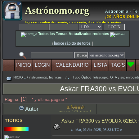
Astrónomo.org
Astronomía · Tel
¡20 AÑOS ONLIN
Ingresar nombre de usuario, contraseña, duración de la sesión
Todos los Temas Actualizados recientes
|
Índice rápido de foros
|
INICIO
LOGIN
CALENDARIO
LISTA
TAG'S
INICIO
/ instrumental, técnicas .../
· Tubo Óptico Telescopio: OTA y su: enfocado
Askar FRA300 vs EVOLUX
[1]
Página:
* y última página *
Autor
astrons: 5.09 votos: 1
monos
Askar FRA300 vs EVOLUX 62ED: Com
«
: Mar, 01 Abr 2025, 05:33 UTC »