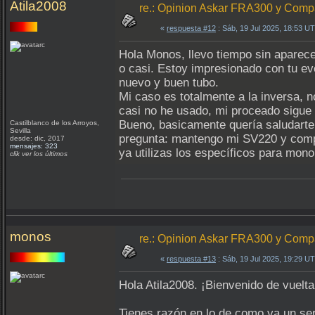
Atila2008
re.: Opinion Askar FRA300 y Com
«
respuesta #12
: Sáb, 19 Jul 2025, 18:53 U
Hola Monos, llevo tiempo sin aparece
o casi. Estoy impresionado con tu e
nuevo y buen tubo.
Mi caso es totalmente a la inversa, 
casi no he usado, mi proceado sigue 
Bueno, basicamente quería saludarte 
Castilblanco de los Arroyos,
Sevilla
pregunta: mantengo mi SV220 y compro
desde: dic, 2017
mensajes: 323
ya utilizas los específicos para mon
clik ver los últimos
monos
re.: Opinion Askar FRA300 y Com
«
respuesta #13
: Sáb, 19 Jul 2025, 19:29 U
Hola Atila2008. ¡Bienvenido de vuelta
Tienes razón en lo de como va un ser