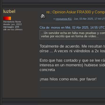
luzbel
re.: Opinion Askar FRA300 y Com
«
respuesta #11
: Jue, 03 Abr 2025, 17:44 U
Hemisferio Norte
desde: jun, 2022
mensajes: 205
Cita de: monos en Mié, 02 Abr 2025, 14:55 UTC
clik ver los últimos
...Un servidor echa en falta mas pruebas y co
verlas por escrito que en forma de vídeo...
Totalmente de acuerdo. Me resultan t
oírse ... A veces ni viéndolos a 2x lo
Esto que has contado y que se lee rá
interesa en un momento) hubiese sid
concreta
¡mas hilos como este, por favor!