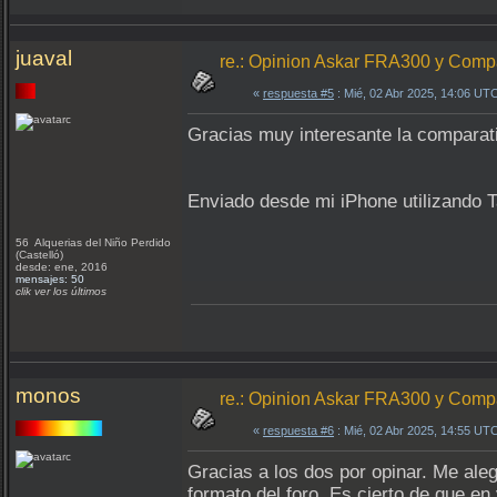
juaval
re.: Opinion Askar FRA300 y Com
«
respuesta #5
: Mié, 02 Abr 2025, 14:06 UT
Gracias muy interesante la comparat
Enviado desde mi iPhone utilizando T
56 Alquerias del Niño Perdido
(Castelló)
desde: ene, 2016
mensajes: 50
clik ver los últimos
monos
re.: Opinion Askar FRA300 y Com
«
respuesta #6
: Mié, 02 Abr 2025, 14:55 UT
Gracias a los dos por opinar. Me ale
formato del foro. Es cierto de que e