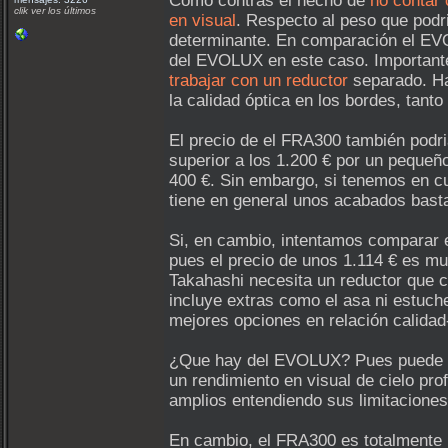
Como contras el hecho de
no contar
clik ver los últimos
en visual
. Respecto al peso que podr
determinante. En comparación el EVO
del EVOLUX en este caso. Important
trabajar con un reductor
separado. Ha
la calidad óptica en los bordes, tan
El precio de el FRA300 también podr
superior a los 1.200 € por un peque
400 €. Sin embargo, si tenemos en cu
tiene en general unos acabados bast
Si, en cambio, intentamos comparar 
pues el precio de unos 1.114 € es mu
Takahashi necesita un reductor que 
incluye extras como el asa ni estuc
mejores opciones en relación calidad
¿Que hay del EVOLUX? Pues puede ser 
un rendimiento en visual de cielo p
amplios entendiendo sus limitaciones
En cambio, el FRA300 es totalmente u