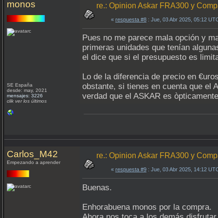
monos
re.: Opinion Askar FRA300 y Com
«
respuesta #8
: Jue, 03 Abr 2025, 05:12 UT
Pues no me parece mala opción y mas 
primeras unidades que tenían algunas
el dice que si el presupuesto es limit
Lo de la diferencia de precio en €ur
obstante, si tienes en cuenta que el
SE España
desde: may, 2021
verdad que el ASKAR es òpticamente 
mensajes: 3226
clik ver los últimos
Carlos_M42
re.: Opinion Askar FRA300 y Com
Empezando a aprender
«
respuesta #9
: Jue, 03 Abr 2025, 14:12 UT
Buenas.
Enhorabuena monos por la compra.
Ahora nos toca a los demás disfrutar 