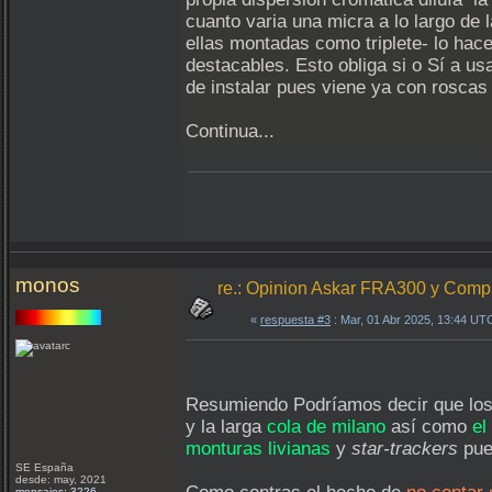
cuanto varia una micra a lo largo de
ellas montadas como triplete- lo hac
destacables. Esto obliga si o Sí a us
de instalar pues viene ya con roscas
Continua...
monos
re.: Opinion Askar FRA300 y Com
«
respuesta #3
: Mar, 01 Abr 2025, 13:44 UT
Resumiendo Podríamos decir que los
y la larga
cola de milano
así como
el
monturas livianas
y
star-trackers
pues
SE España
desde: may, 2021
mensajes: 3226