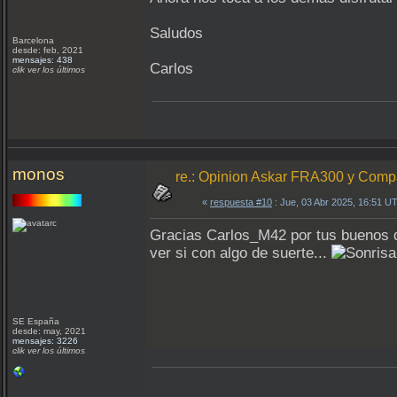
Saludos
Barcelona
desde: feb, 2021
mensajes: 438
Carlos
clik ver los últimos
monos
re.: Opinion Askar FRA300 y Com
«
respuesta #10
: Jue, 03 Abr 2025, 16:51 U
Gracias Carlos_M42 por tus buenos de
ver si con algo de suerte...
SE España
desde: may, 2021
mensajes: 3226
clik ver los últimos