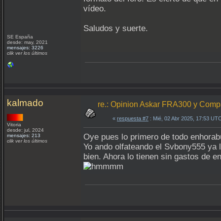
vídeo.
Saludos y suerte.
SE España
desde: may, 2021
mensajes: 3226
clik ver los últimos
kalmado
re.: Opinion Askar FRA300 y Com
«
respuesta #7
: Mié, 02 Abr 2025, 17:53 UT
Vitoria
desde: jul, 2024
Oye pues lo primero de todo enhorabu
mensajes: 213
clik ver los últimos
Yo ando olfateando el Svbony555 ya 
bien. Ahora lo tienen sin gastos de 