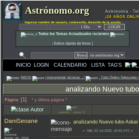
Astrónomo.org
Astronomía · Tel
¡20 AÑOS ONLIN
Ingresar nombre de usuario, contraseña, duración de la sesión
Todos los Temas Actualizados recientes
|
Índice rápido de foros
|
INICIO
LOGIN
CALENDARIO
LISTA
TAG'S
INICIO
/ instrumental, técnicas .../
· Tubo Óptico Telescopio: 
analizando Nuevo tubo
[1]
Página:
* y última página *
Autor
astrons: votos: 0
DaniSeoane
analizando Nuevo tubo Askar
«
: Mié, 02 Jul 2025, 18:40 UTC »
Ourense
desde: dic, 2018