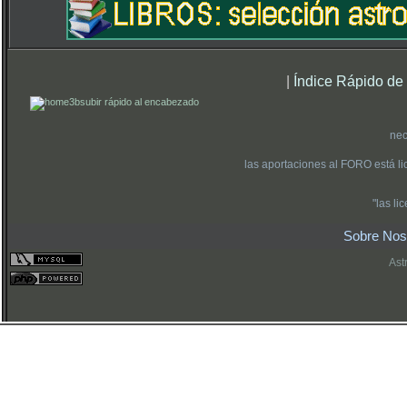
|
Índice Rápido de
subir rápido al encabezado
nec
las aportaciones al FORO está l
"las l
Sobre Nos
Ast