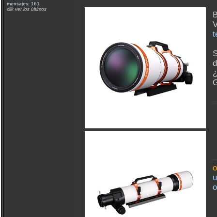
mensajes: 161
clik ver los últimos
B
V
t
S
d
¿
G
o
u
o