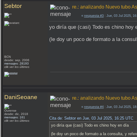
Sebtor
re.: analizando Nuevo tubo 
«
respuesta #3
: Jue, 03 Jul 2025, 1
yo diría que (casi) Todo es chino hoy 
(le doy un poco de formato a la consul
BCN
desde: sep, 2006
mensajes: 28193
clik ver los últimos
DaniSeoane
re.: analizando Nuevo tubo 
«
respuesta #4
: Jue, 03 Jul 2025, 1
Ourense
desde: dic, 2018
mensajes: 161
Cita de: Sebtor en Jue, 03 Jul 2025, 16:25 UTC
clik ver los últimos
yo diría que (casi) Todo es chino hoy en día
(le doy un poco de formato a la consulta, y refer