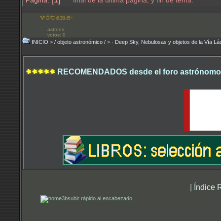
Página:
* final de la última página, y fin de tema.*
astrons:
votos: 0
INICIO
>
/ objeto astronómico /
>
· Deep Sky, Nebulosas y objetos de la Vía Lá
RECOMENDADOS desde el foro astrónomo.
|
Índice 
subir rápido al encabezado