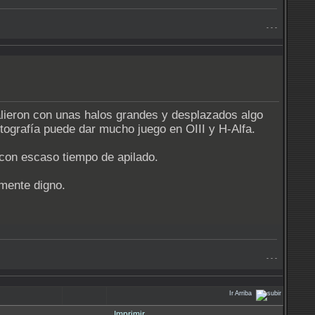
- - -
alieron con unas halos grandes y desplazados algo
tografía puede dar mucho juego en OIII y H-Alfa.
con escaso tiempo de apilado.
mente digno.
- - -
Ir Arriba
Imprimir