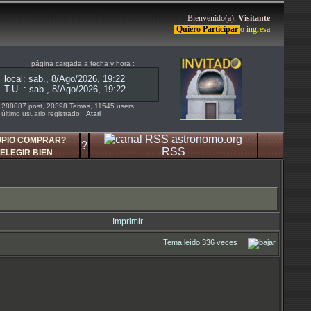
Bienvenido(a),
Visitante
Quiero Participar
o
ingresa
... página cargada a fecha y hora :
288087 post, 20398 Temas, 11545 users
último usuario registrado:
Atari
OPIO COMPRAR?
?
RSS
ELEGIR BIEN
Imprimir
Tema leído 336 veces