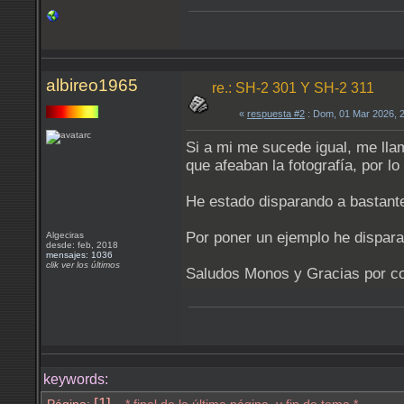
albireo1965
re.: SH-2 301 Y SH-2 311
«
respuesta #2
: Dom, 01 Mar 2026, 
Si a mi me sucede igual, me lla
que afeaban la fotografía, por 
He estado disparando a bastant
Por poner un ejemplo he dispa
Algeciras
desde: feb, 2018
mensajes: 1036
clik ver los últimos
Saludos Monos y Gracias por c
keywords:
[1]