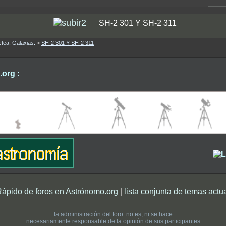
SH-2 301 Y SH-2 311
ctea, Galaxias.
>
SH-2 301 Y SH-2 311
org :
Rápido de foros en Astrónomo.org
|
lista conjunta de temas actu
la administración del foro: no es, ni se hace
necesariamente responsable de la opinión de sus participantes