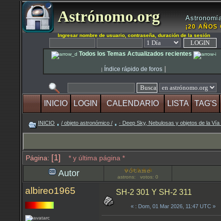
Astrónomo.org
Astronomía
¡20 AÑOS 
Ingresar nombre de usuario, contraseña, duración de la sesión
Todos los Temas Actualizados recientes
|
Índice rápido de foros
|
INICIO
LOGIN
CALENDARIO
LISTA
TAG'S
INICIO
/ objeto astronómico /
· Deep Sky, Nebulosas y objetos de la Vía
[1]
Página:
* y última página *
Autor
astrons: votos: 0
albireo1965
SH-2 301 Y SH-2 311
«
: Dom, 01 Mar 2026, 11:47 UTC »