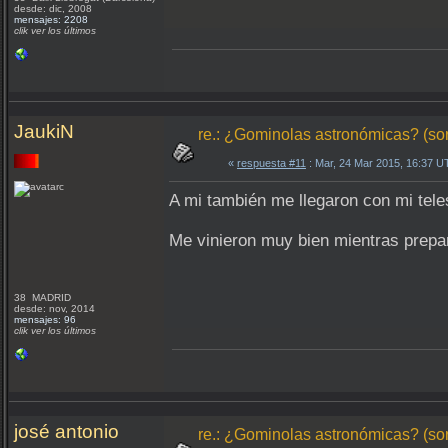
desde: dic, 2008
mensajes: 2208
clik ver los últimos
JaukiN
re.: ¿Gominolas astronómicas? (so
«
respuesta #11
: Mar, 24 Mar 2015, 16:37 U
A mi también me llegaron con mi tele
Me vinieron muy bien mientras prepar
38 MADRID
desde: nov, 2014
mensajes: 96
clik ver los últimos
josé antonio
re.: ¿Gominolas astronómicas? (so