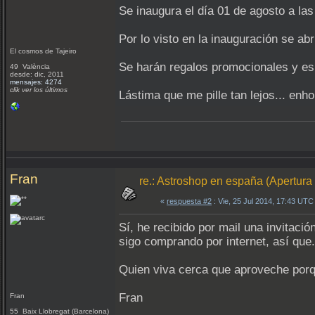
Se inaugura el día 01 de agosto a l
Por lo visto en la inauguración se a
El cosmos de Tajeiro
Se harán regalos promocionales y es
49 València
desde: dic, 2011
mensajes: 4274
clik ver los últimos
Lástima que me pille tan lejos... enh
Fran
re.: Astroshop en españa (Apertura
«
respuesta #2
: Vie, 25 Jul 2014, 17:43 UTC
Sí, he recibido por mail una invitaci
sigo comprando por internet, así que.
Quien viva cerca que aproveche por
Fran
Fran
55 Baix Llobregat (Barcelona)