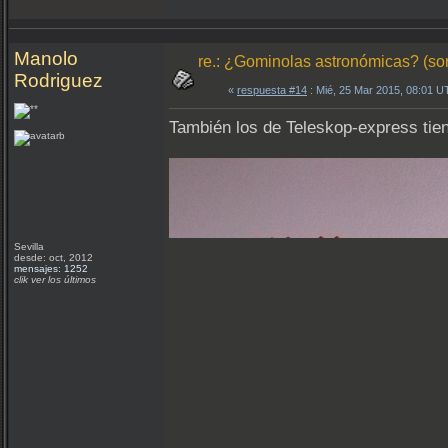
Manolo
re.: ¿Gominolas astronómicas? (so
Rodriguez
«
respuesta #14
: Mié, 25 Mar 2015, 08:01 U
También los de Teleskop-express tie
Sevilla
desde: oct, 2012
mensajes: 1252
clik ver los últimos