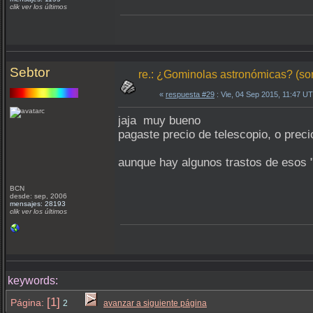
clik ver los últimos
Sebtor
re.: ¿Gominolas astronómicas? (so
«
respuesta #29
: Vie, 04 Sep 2015, 11:47 U
jaja muy bueno
pagaste precio de telescopio, o prec
aunque hay algunos trastos de esos 
BCN
desde: sep, 2006
mensajes: 28193
clik ver los últimos
keywords:
[1]
Página:
2
avanzar a siguiente página