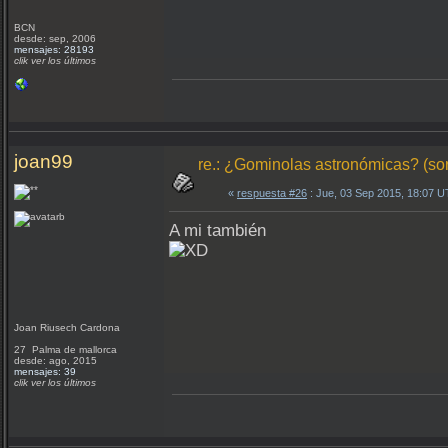
BCN
desde: sep, 2006
mensajes: 28193
clik ver los últimos
joan99
re.: ¿Gominolas astronómicas? (so
«
respuesta #26
: Jue, 03 Sep 2015, 18:07 
A mi también
Joan Riusech Cardona
27 Palma de mallorca
desde: ago, 2015
mensajes: 39
clik ver los últimos