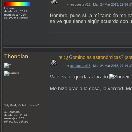
«
respuesta #12
: Mar, 24 Mar 2015, 19:54 
España
desde: dic, 2013
Hombre, pues sí, a mí también me h
mensajes: 4914
clik ver los últimos
se ve que tienen algún acuerdo con u
Thonolan
re.: ¿Gominolas astronómicas? (so
«
respuesta #13
: Mar, 24 Mar 2015, 21:14 
Vale, vale, queda aclarado
Me hizo gracia la cosa, la verdad. Me
"My God, it's full of stars!"
43 Zamora
desde: dic, 2014
mensajes: 605
clik ver los últimos