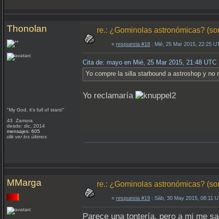
Thonolan
re.: ¿Gominolas astronómicas? (so
«
respuesta #18
: Mié, 25 Mar 2015, 22:25 U
Cita de: mayo en Mié, 25 Mar 2015, 21:48 UTC
Yo compre la silla starbound a astroshop y no
Yo reclamaría
"My God, it's full of stars!"
43 Zamora
desde: dic, 2014
mensajes: 605
clik ver los últimos
MMarga
re.: ¿Gominolas astronómicas? (so
«
respuesta #19
: Sáb, 30 May 2015, 08:11 
Parece una tontería, pero a mi me sa