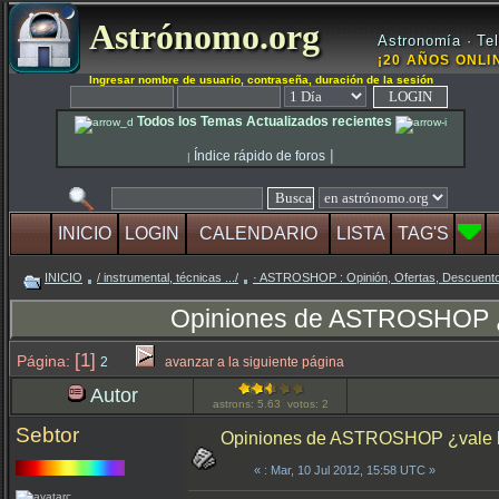
Astrónomo.org
Astronomía · Tel
¡20 AÑOS ONLIN
Ingresar nombre de usuario, contraseña, duración de la sesión
Todos los Temas Actualizados recientes
|
Índice rápido de foros
|
INICIO
LOGIN
CALENDARIO
LISTA
TAG'S
INICIO
/ instrumental, técnicas .../
· ASTROSHOP : Opinión, Ofertas, Descuento
Opiniones de ASTROSHOP ¿va
[1]
Página:
2
avanzar a la siguiente página
Autor
astrons: 5.63 votos: 2
Sebtor
Opiniones de ASTROSHOP ¿vale la
«
: Mar, 10 Jul 2012, 15:58 UTC »