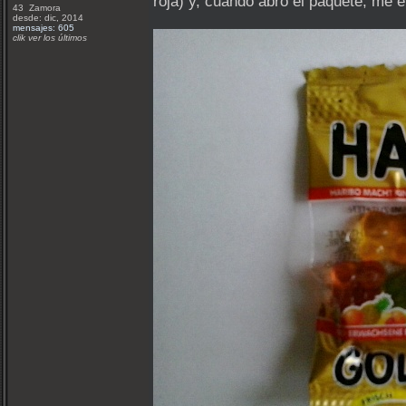
roja) y, cuando abro el paquete, me 
43 Zamora
desde: dic, 2014
mensajes: 605
clik ver los últimos