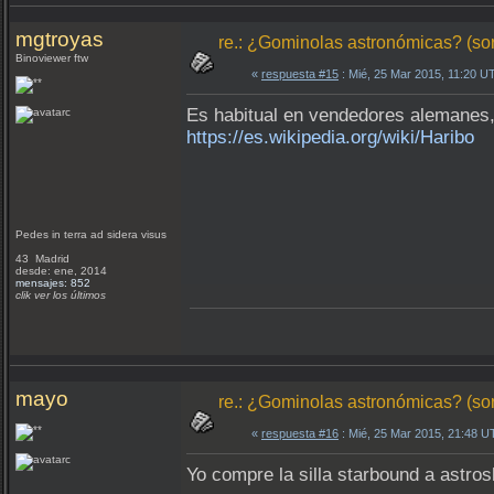
mgtroyas
re.: ¿Gominolas astronómicas? (so
Binoviewer ftw
«
respuesta #15
: Mié, 25 Mar 2015, 11:20 U
Es habitual en vendedores alemanes, 
https://es.wikipedia.org/wiki/Haribo
Pedes in terra ad sidera visus
43 Madrid
desde: ene, 2014
mensajes: 852
clik ver los últimos
mayo
re.: ¿Gominolas astronómicas? (so
«
respuesta #16
: Mié, 25 Mar 2015, 21:48 U
Yo compre la silla starbound a astro