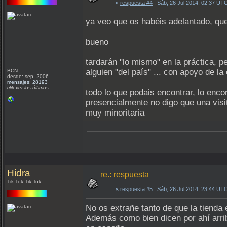
«
respuesta #4
: Sáb, 26 Jul 2014, 02:37 UT
ya veo que os habéis adelantado, qu
bueno
tardarán "lo mismo" en la práctica, p
alguien "del país" ... con apoyo de la
BCN
desde: sep, 2006
mensajes: 28193
clik ver los últimos
todo lo que podais encontrar, lo enco
presencialmente no digo que una visi
muy minoritaria
Hidra
re.: respuesta
Tik Tok Tik Tok
«
respuesta #5
: Sáb, 26 Jul 2014, 23:44 UT
No os extrañe tanto de que la tienda 
Además como bien dicen por ahí arrib