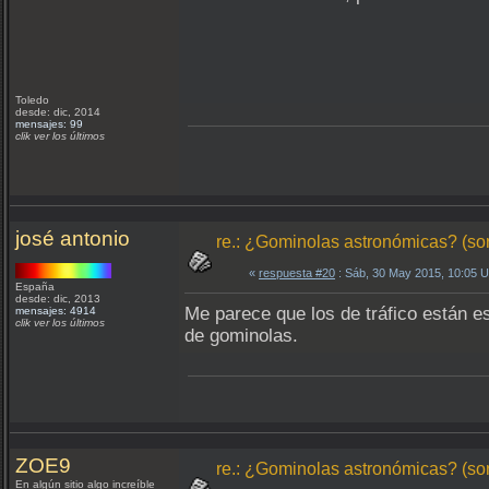
Toledo
desde: dic, 2014
mensajes: 99
clik ver los últimos
josé antonio
re.: ¿Gominolas astronómicas? (so
«
respuesta #20
: Sáb, 30 May 2015, 10:05 
España
desde: dic, 2013
Me parece que los de tráfico están 
mensajes: 4914
clik ver los últimos
de gominolas.
ZOE9
re.: ¿Gominolas astronómicas? (so
En algún sitio algo increíble