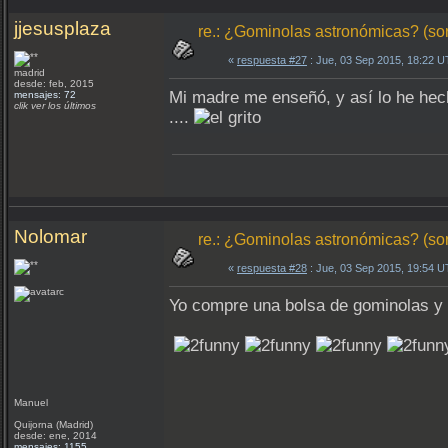
jjesusplaza
re.: ¿Gominolas astronómicas? (so
«
respuesta #27
: Jue, 03 Sep 2015, 18:22 
madrid
desde: feb, 2015
Mi madre me enseñó, y así lo he hec
mensajes: 72
clik ver los últimos
....
Nolomar
re.: ¿Gominolas astronómicas? (so
«
respuesta #28
: Jue, 03 Sep 2015, 19:54 
Yo compre una bolsa de gominolas y 
Manuel
Quijorna (Madrid)
desde: ene, 2014
mensajes: 1155