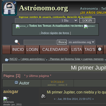
Astrónomo.org
Astronomía · Tel
¡20 AÑOS ONLIN
Ingresar nombre de usuario, contraseña, duración de la sesión
Todos los Temas Actualizados recientes
|
Índice rápido de foros
|
INICIO
LOGIN
CALENDARIO
LISTA
TAG'S
INICIO
/ objeto astronómico /
· Planetas del Sistema Solar y cuerpos menores
Mi primer Jupi
[1]
Página:
* y última página *
Autor
astrons: votos: 0
axisgar
Mi primer Jupiter, con niebla y lo q
«
: Jue, 09 Ene 2014, 21:59 UTC »
Almenara
desde: jun, 2011