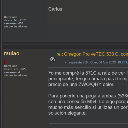
Carlos
Barcelona
desde: feb, 2021
mensajes: 438
clik ver los últimos
raulao
re.: Omegon Pro veTEC 533 C, conta
«
respuesta #15
: Dom, 06 Ago 2023, 19:23 
Barcelona
desde: abr, 2022
Yo me compré la 571C a raíz de ver l
mensajes: 4
clik ver los últimos
principiante, tengo cámara para tiem
precio de una ZWO/QHY color.
Para ponerle una pega a ambas (533/57
con una conexión M54. Lo digo porque
mucho más sencillo si utilizas un po
solución elegante.