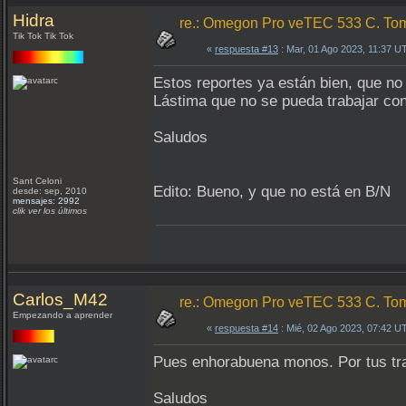
Hidra
re.: Omegon Pro veTEC 533 C. Toma
Tik Tok Tik Tok
«
respuesta #13
: Mar, 01 Ago 2023, 11:37 U
Estos reportes ya están bien, que n
Lástima que no se pueda trabajar con
Saludos
Sant Celoni
Edito: Bueno, y que no está en B/N
desde: sep, 2010
mensajes: 2992
clik ver los últimos
Carlos_M42
re.: Omegon Pro veTEC 533 C. Toma
Empezando a aprender
«
respuesta #14
: Mié, 02 Ago 2023, 07:42 U
Pues enhorabuena monos. Por tus tra
Saludos