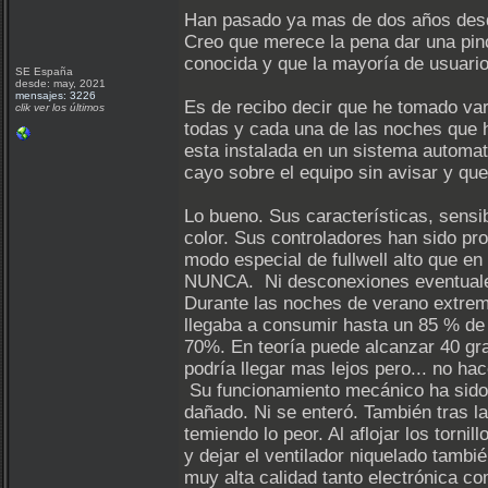
Han pasado ya mas de dos años desde 
Creo que merece la pena dar una pin
conocida y que la mayoría de usuario
SE España
desde: may, 2021
mensajes: 3226
Es de recibo decir que he tomado var
clik ver los últimos
todas y cada una de las noches que h
esta instalada en un sistema automati
cayo sobre el equipo sin avisar y que 
Lo bueno. Sus características, sensib
color. Sus controladores han sido pr
modo especial de fullwell alto que e
NUNCA. Ni desconexiones eventuales
Durante las noches de verano extrema
llegaba a consumir hasta un 85 % de
70%. En teoría puede alcanzar 40 gra
podría llegar mas lejos pero... no hace
Su funcionamiento mecánico ha sido p
dañado. Ni se enteró. También tras la
temiendo lo peor. Al aflojar los torn
y dejar el ventilador niquelado tambié
muy alta calidad tanto electrónica