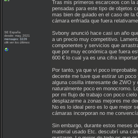
Tras mis primeros escarceos con la 
pensadas para este tipo de objetos 
mas bien de guiado en el caso de la 
cámara enfriada que fuera relativam
Svbony anunció hace casi un año que 
SE España
desde: may, 2021
a un precio muy competitivo. Lament
mensajes: 3226
clik ver los últimos
componentes y servicios que arrastr
que por muy económica que fuera est
600 € lo cual ya es una cifra importa
Por tanto, ya que vi poco improbable
decente me tuve que estirar un poco y
alguna cosilla interesante de ZWO y
naturalmente poco en monocromo. Lo
por mi flujo de trabajo con poco ciel
desplazarme a zonas mejores me dedi
No es lo ideal pero es lo que mejor
cámaras incorporan no me convencí
Sin embargo, durante estos meses de
material usado Etc. descubrí una cám
gustaron. Lo mejor de todo es que e