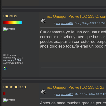
monos
re.: Omegon Pro veTEC 533 C, conta
«
respuesta #16
: Dom, 06 Ago 2023, 19:55 
Curiosamente yo la uso con una rueda
corrector de svbony tuve que buscar 
puedes adaptar un corrector de perp
años todo eso todavía eran un poco r
SE España
desde: may, 2021
mensajes: 3226
clik ver los últimos
mmendoza
re.: Omegon Pro veTEC 533 C. 2a
«
respuesta #17
: Mié, 10 Ene 2024, 03:01 U
Antes de nada muchas gracias por co