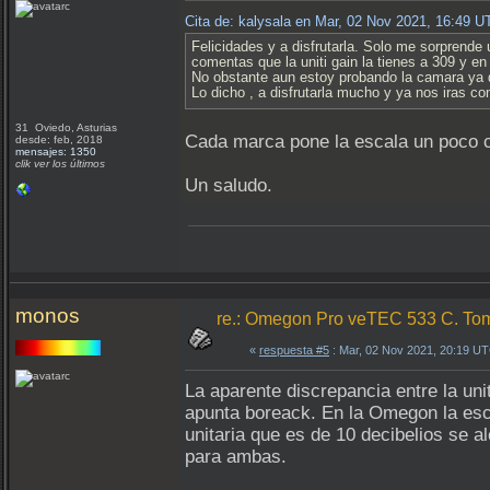
Cita de: kalysala en Mar, 02 Nov 2021, 16:49 U
Felicidades y a disfrutarla. Solo me sorprend
comentas que la uniti gain la tienes a 309 y e
No obstante aun estoy probando la camara ya q
Lo dicho , a disfrutarla mucho y ya nos iras c
31 Oviedo, Asturias
Cada marca pone la escala un poco c
desde: feb, 2018
mensajes: 1350
clik ver los últimos
Un saludo.
monos
re.: Omegon Pro veTEC 533 C. Tom
«
respuesta #5
: Mar, 02 Nov 2021, 20:19 U
La aparente discrepancia entre la un
apunta boreack. En la Omegon la esc
unitaria que es de 10 decibelios se
para ambas.