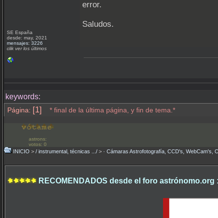
error.
Saludos.
SE España
desde: may, 2021
mensajes: 3226
clik ver los últimos
keywords:
[1]
Página:
* final de la última página, y fin de tema.*
astrons:
votos: 0
INICIO
>
/ instrumental, técnicas .../
>
· Cámaras Astrofotografía, CCD's, WebCam's, 
RECOMENDADOS desde el foro astrónomo.org 