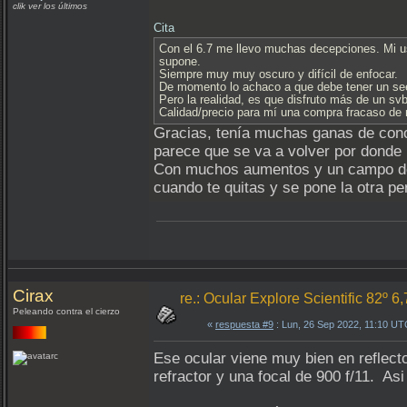
clik ver los últimos
Cita
Con el 6.7 me llevo muchas decepciones. Mi us
supone.
Siempre muy muy oscuro y difícil de enfocar.
De momento lo achaco a que debe tener un seei
Pero la realidad, es que disfruto más de un s
Calidad/precio para mí una compra fracaso d
Gracias, tenía muchas ganas de conoc
parece que se va a volver por dond
Con muchos aumentos y un campo de v
cuando te quitas y se pone la otra p
Cirax
re.: Ocular Explore Scientific 82º 6
Peleando contra el cierzo
«
respuesta #9
: Lun, 26 Sep 2022, 11:10 UT
Ese ocular viene muy bien en reflecto
refractor y una focal de 900 f/11. As