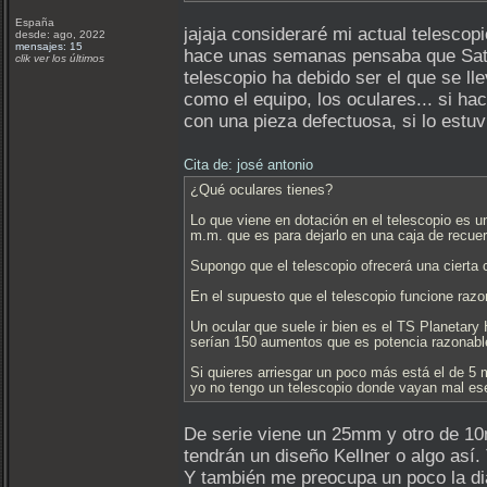
España
jajaja consideraré mi actual telesco
desde: ago, 2022
mensajes: 15
hace unas semanas pensaba que Saturn
clik ver los últimos
telescopio ha debido ser el que se ll
como el equipo, los oculares... si h
con una pieza defectuosa, si lo estuv
Cita de: josé antonio
¿Qué oculares tienes?
Lo que viene en dotación en el telescopio es u
m.m. que es para dejarlo en una caja de recuer
Supongo que el telescopio ofrecerá una cierta
En el supuesto que el telescopio funcione razon
Un ocular que suele ir bien es el TS Planeta
serían 150 aumentos que es potencia razonable
Si quieres arriesgar un poco más está el de 5
yo no tengo un telescopio donde vayan mal ese
De serie viene un 25mm y otro de 10
tendrán un diseño Kellner o algo así
Y también me preocupa un poco la dia