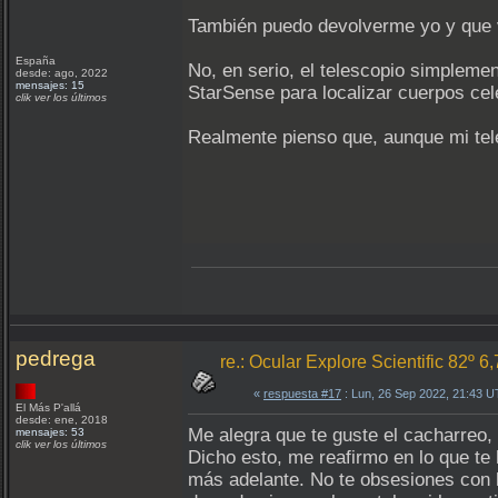
También puedo devolverme yo y que 
España
No, en serio, el telescopio simpleme
desde: ago, 2022
mensajes: 15
StarSense para localizar cuerpos cel
clik ver los últimos
Realmente pienso que, aunque mi tel
pedrega
re.: Ocular Explore Scientific 82º 6
«
respuesta #17
: Lun, 26 Sep 2022, 21:43 
El Más P'allá
desde: ene, 2018
Me alegra que te guste el cacharreo,
mensajes: 53
clik ver los últimos
Dicho esto, me reafirmo en lo que te
más adelante. No te obsesiones con 