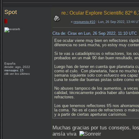
Spot
re.: Ocular Explore Scientific 82º 6
«
respuesta #10
: Lun, 26 Sep 2022, 13:44 
Cita de: Cirax en Lun, 26 Sep 2022, 11:10 UTC
Ese ocular viene muy bien en reflectores rápido
diferencia no será mucha, yo estoy muy content
Si te vas a catadióptricos o refractores, los 
probados en un mak 90 dan buen resultado, en c
España
Luego has de tener en cuenta que planetaria cu
desde: ago, 2022
mensajes: 15
como el culo. Con planetaria, hace no mucho du
clik ver los últimos
semana siguiente solo con esfuerzo era capaz d
Luna te suele dar buenas pistas sobre como es
No abuses tampoco de los aumentos, a veces c
calidad, técnicamente podria haber alto tambié
refractores.
Los que tenemos reflectores f/5 nos ahorramos
la coma. No es el caso de refractores o maksut
y a partir de ciertas aperturas carísimos.
Muchas gracias por tus consejos, los
ansía viva