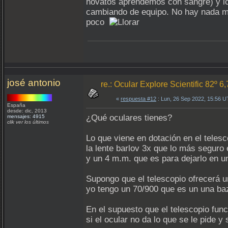
novatos aprendemos con sangre) y los
cambiando de equipo. No hay nada más
poco
josé antonio
re.: Ocular Explore Scientific 82º 6
«
respuesta #12
: Lun, 26 Sep 2022, 15:56 
España
desde: dic, 2013
¿Qué oculares tienes?
mensajes: 4915
clik ver los últimos
Lo que viene en dotación en el teles
la lente barlov 3x que lo más seguro
y un 4 m.m. que es para dejarlo en u
Supongo que el telescopio ofrecerá u
yo tengo un 70/900 que es un una baz
En el supuesto que el telescopio fun
si el ocular no da lo que se le pide y