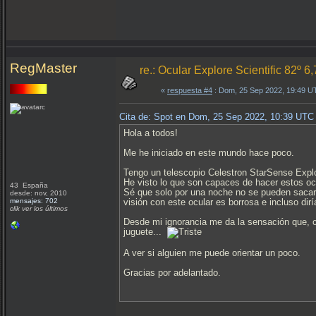
RegMaster
re.: Ocular Explore Scientific 82º 6
«
respuesta #4
: Dom, 25 Sep 2022, 19:49 U
Cita de: Spot en Dom, 25 Sep 2022, 10:39 UTC
Hola a todos!
Me he iniciado en este mundo hace poco.
Tengo un telescopio Celestron StarSense Explo
He visto lo que son capaces de hacer estos o
43 España
Sé que solo por una noche no se pueden sacar c
desde: nov, 2010
mensajes: 702
visión con este ocular es borrosa e incluso dir
clik ver los últimos
Desde mi ignorancia me da la sensación que, c
juguete...
A ver si alguien me puede orientar un poco.
Gracias por adelantado.