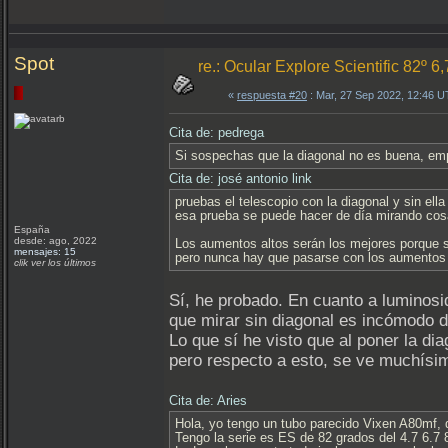
Spot
re.: Ocular Explore Scientific 82º 6
«
respuesta #20
: Mar, 27 Sep 2022, 12:46 
Cita de: pedrega
Si sospechas que la diagonal no es buena, empi
Cita de: josé antonio link
pruebas el telescopio con la diagonal y sin ella
esa prueba se puede hacer de día mirando cosa
España
desde: ago, 2022
Los aumentos altos serán los mejores porque s
mensajes: 15
pero nunca hay que pasarse con los aumentos 
clik ver los últimos
Sí, he probado. En cuanto a luminosi
que mirar sin diagonal es incómodo d
Lo que sí he visto que al poner la di
pero respecto a esto, se ve muchísim
Cita de: Aries
Hola, yo tengo un tubo parecido Vixen A80mf, 
Tengo la serie es ES de 82 grados del 4.7 6.7