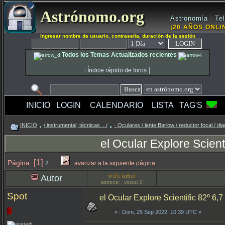
Astrónomo.org
Astronomía · Tel
¡20 AÑOS ONLIN
Ingresar nombre de usuario, contraseña, duración de la sesión
Todos los Temas Actualizados recientes
|
Índice rápido de foros
|
INICIO
LOGIN
CALENDARIO
LISTA
TAG'S
INICIO
/ instrumental, técnicas .../
· Oculares / lente Barlow / reductor focal / di
el Ocular Explore Scient
[1]
Página:
2
avanzar a la siguiente página
Autor
astrons: votos: 0
Spot
el Ocular Explore Scientific 82º 6,
«
: Dom, 25 Sep 2022, 10:39 UTC »