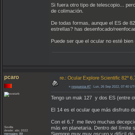
Si fuera otro tipo de telescopio... p
de colimación.
De todas formas, aunque el ES de 82º
estrellas? has desenfocado/reenfocad
Puede ser que el ocular no esté bien
pcaro
re.: Ocular Explore Scientific 82º 6
«
respuesta #7
: Lun, 26 Sep 2022, 07:40 UT
Tengo un mak 127 y dos ES (entre o
El 14 es el ocular que más disfruto d
Con el 6.7 me llevo muchas decepcio
más en planetaria. Dentro del límite 
Sevilla
desde: abr, 2022
Siempre muy muy oscuro y difícil de 
mensajes: 89