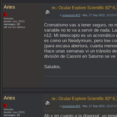
Aries
re.: Ocular Explore Scientific 82º 6
«
respuesta #23
: Mar, 27 Sep 2022, 13:13 
Asturias
desde: nov, 2021
Cromatismo vas a tener seguro, no muc
mensajes: 28
clik ver los últimos
variable no te va a servir de nada. L
n12. Mi telescopio es un acromático 
es como un Neodymium, pero low cost,
(para escasa abertura, cuanta menos 
Hace unas semanas vi un tránsito de l
división de Cassini en Saturno se ve
Saludos.
Aries
re.: Ocular Explore Scientific 82º 6
«
respuesta #24
: Mar, 27 Sep 2022, 13:17 
Asturias
desde: nov, 2021
Ah y en cuanto a la diagonal, yo ten
mensajes: 28