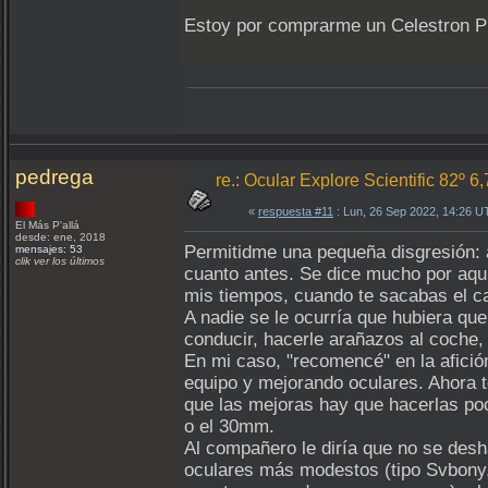
Estoy por comprarme un Celestron Pl
pedrega
re.: Ocular Explore Scientific 82º 6
«
respuesta #11
: Lun, 26 Sep 2022, 14:26 U
El Más P'allá
desde: ene, 2018
Permitidme una pequeña disgresión: a
mensajes: 53
clik ver los últimos
cuanto antes. Se dice mucho por aqu
mis tiempos, cuando te sacabas el ca
A nadie se le ocurría que hubiera q
conducir, hacerle arañazos al coche, 
En mi caso, "recomencé" en la afici
equipo y mejorando oculares. Ahora 
que las mejoras hay que hacerlas po
o el 30mm.
Al compañero le diría que no se des
oculares más modestos (tipo Svbony, 