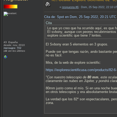
«
respuesta #6
: Dom, 25 Sep 2022, 22:10 U
Cita de: Spot en Dom, 25 Sep 2022, 20:21 UTC
Cita
Lo que yo creo que ha ocurrido aquí, es que h
El svbony, aunque con peores recubrimientos y
explore scientific que tiene 7 lentes.
43 España
El Svbony eran 5 elementos en 3 grupos.
desde: nov, 2010
mensajes: 702
clik ver los últimos
Puede ser que tengas razón, ando bastante per
no es fácil.
Mira, de la web de explore scientific:
https://explorescientificusa.com/products/8
"Con nuestro telescopio de
80 mm
, este ocul
claramente las nubes en Júpiter, y pondrá clara
80mm justo como el mío. Si en una noche buen
en otros telescopios y era absolutamente brutal
La verdad que los 82º son espectaculares, per
zona.