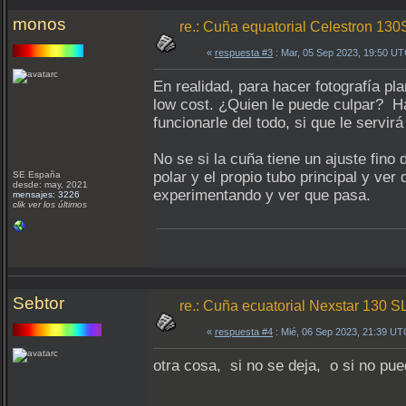
monos
re.: Cuña equatorial Celestron 13
«
respuesta #3
: Mar, 05 Sep 2023, 19:50 UT
En realidad, para hacer fotografía p
low cost. ¿Quien le puede culpar? Ha
funcionarle del todo, si que le servir
No se si la cuña tiene un ajuste fino 
polar y el propio tubo principal y ver
SE España
desde: may, 2021
experimentando y ver que pasa.
mensajes: 3226
clik ver los últimos
Sebtor
re.: Cuña ecuatorial Nexstar 130 
«
respuesta #4
: Mié, 06 Sep 2023, 21:39 UT
otra cosa, si no se deja, o si no pu