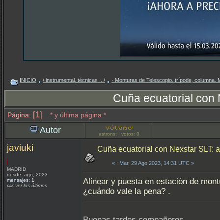
INICIO
/ instrumental, técnicas .../
· Monturas de Telescopio, trípode, columna.
Cuña ecuatorial con 
[1]
Página:
* y última página *
Autor
astrons: votos: 0
javiuki
Cuña ecuatorial con Nexstar SLT: 
«
: Mar, 29 Ago 2023, 14:31 UTC »
MADRID
desde: ago, 2023
Alinear y puesta en estación de mont
mensajes: 1
clik ver los últimos
¿cuándo vale la pena? .
Buenas tardes compañeros,