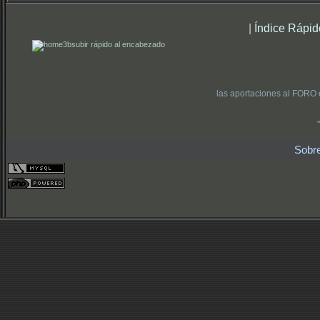
|
Índice Rápid
subir rápido al encabezado
las aportaciones al FORO 
Sobr