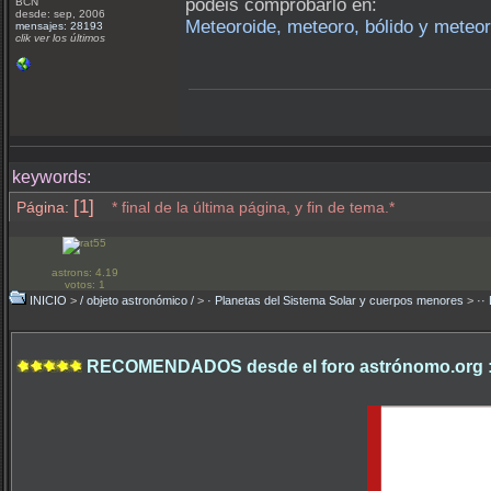
podéis comprobarlo en:
BCN
desde: sep, 2006
Meteoroide, meteoro, bólido y meteor
mensajes: 28193
clik ver los últimos
keywords:
[1]
Página:
* final de la última página, y fin de tema.*
astrons: 4.19
votos: 1
INICIO
>
/ objeto astronómico /
>
· Planetas del Sistema Solar y cuerpos menores
>
··
RECOMENDADOS desde el foro astrónomo.org 