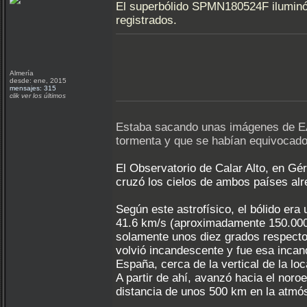
El superbólido SPMN180524F iluminó l
registrados.
Almería
desde: ene, 2015
mensajes: 315
clik ver los últimos
Estaba sacando unas imágenes de EA
tormenta y que se habían equivocado 
El Observatorio de Calar Alto, en Gér
cruzó los cielos de ambos países alre
Según este astrofísico, el bólido er
41.6 km/s (aproximadamente 150.000 k
solamente unos diez grados respecto a
volvió incandescente y fue esa incan
España, cerca de la vertical de la lo
A partir de ahí, avanzó hacia el noro
distancia de unos 500 km en la atmósf