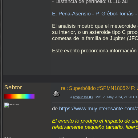
- Distancia de perihelio: 0.116 au
E. Peña-Asensio - P. Grèbol-Tomàs -
El análisis mostró que el meteoroide
su interior, o un asteroide tipo C pr
cometas de la familia de Júpiter (JF
Este evento proporciona información 
Sebtor
re.: Superbólido #SPMN180524F: U
«
respuesta #3
: Mié, 29 May 2024, 21:20 U
de
https://www.muyinteresante.com/a
El evento lo produjo el impacto de u
relativamente pequeño tamaño, liber