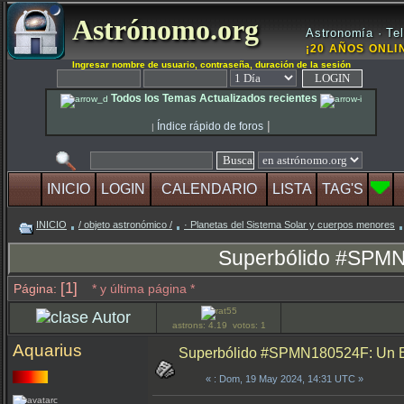
Astrónomo.org
Astronomía · Tel
¡20 AÑOS ONLIN
Ingresar nombre de usuario, contraseña, duración de la sesión
Todos los Temas Actualizados recientes
|
Índice rápido de foros
|
INICIO
LOGIN
CALENDARIO
LISTA
TAG'S
INICIO
/ objeto astronómico /
· Planetas del Sistema Solar y cuerpos menores
Superbólido #SPMN1
[1]
Página:
* y última página *
Autor
astrons: 4.19 votos: 1
Aquarius
Superbólido #SPMN180524F: Un Es
«
: Dom, 19 May 2024, 14:31 UTC »