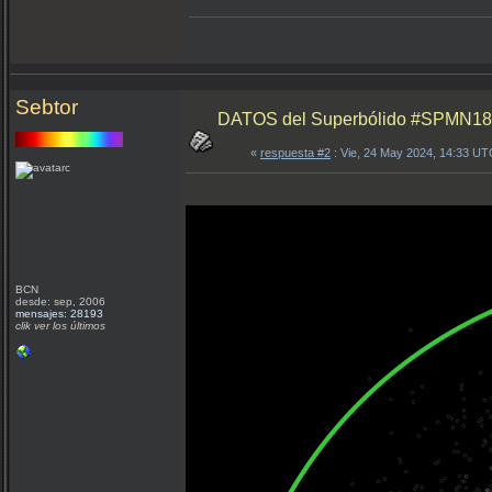
Sebtor
DATOS del Superbólido #SPMN1805
«
respuesta #2
: Vie, 24 May 2024, 14:33 UT
BCN
desde: sep, 2006
mensajes: 28193
clik ver los últimos