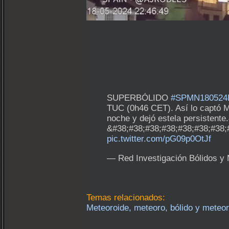
SUPERBÓLIDO
#SPMN180524
TUC (0h46 CET). Así lo captó 
noche y dejó estela persistent
&#38;#38;#38;#38;#38;#38;#38;
pic.twitter.com/pG09p0OtJf
— Red Investigación Bólidos 
Temas relacionados:
Meteoroide, meteoro, bólido y meteor