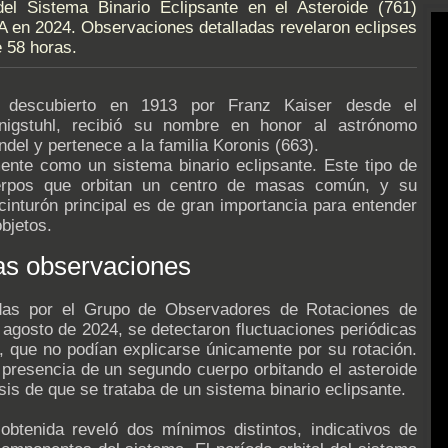
del Sistema Binario Eclipsante en el Asteroide (761)
A en 2024. Observaciones detalladas revelaron eclipses
e 58 horas.
a, descubierto en 1913 por Franz Kaiser desde el
önigstuhl, recibió su nombre en honor al astrónomo
del y pertenece a la familia Koronis (663).
mente como un sistema binario eclipsante. Este tipo de
erpos que orbitan un centro de masas común, y su
 cinturón principal es de gran importancia para entender
bjetos.
las observaciones
adas por el Grupo de Observadores de Rotaciones de
 agosto de 2024, se detectaron fluctuaciones periódicas
ia, que no podían explicarse únicamente por su rotación.
 presencia de un segundo cuerpo orbitando el asteroide
tesis de que se trataba de un sistema binario eclipsante.
 obtenida reveló dos mínimos distintos, indicativos de