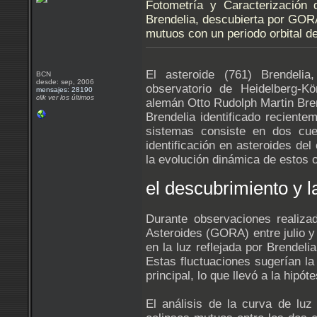
Fotometría y Caracterización 
Brendelia, descubierta por GOR
mutuos con un periodo orbital d
El asteroide (761) Brendeli
BCN
desde: sep, 2006
observatorio de Heidelberg-K
mensajes: 28190
clik ver los últimos
alemán Otto Rudolph Martin Bren
Brendelia identificado reciente
sistemas consiste en dos cu
identificación en asteroides del
la evolución dinámica de estos o
el descubrimiento y 
Durante observaciones realiz
Asteroides (GORA) entre julio y
en la luz reflejada por Brendel
Estas fluctuaciones sugerían la
principal, lo que llevó a la hipó
El análisis de la curva de luz