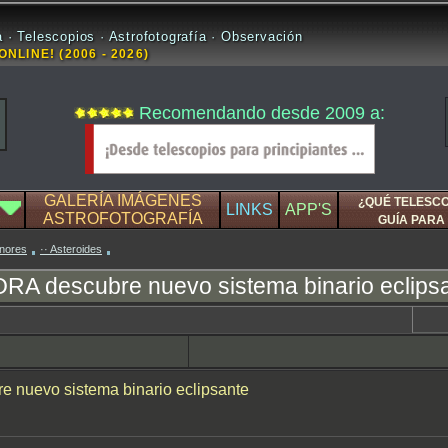
 · Telescopios · Astrofotografía · Observación
ONLINE! (2006 - 2026)
Recomendando desde 2009 a:
GALERÍA IMÁGENES
¿QUÉ TELESC
LINKS
APP'S
ASTROFOTOGRAFÍA
GUÍA PARA 
enores
·· Asteroides
ORA descubre nuevo sistema binario eclips
 nuevo sistema binario eclipsante