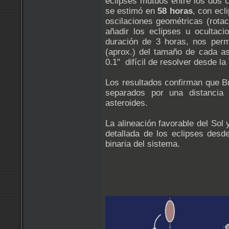
eclipses mutuos entre los dos c
se estimó en
58 horas
, con ec
oscilaciones geométricas (rota
añadir los eclipses u ocultac
duración de 3 horas, nos perm
(aprox.) del tamaño de cada a
0.1" difícil de resolver desde l
Los resultados confirman que Br
separados por una distancia
asteroides.
La alineación favorable del Sol 
detallada de los eclipses desde
binaria del sistema.