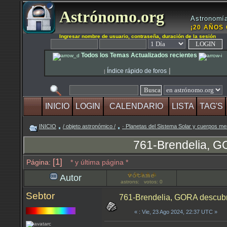
Astrónomo.org
Astronomía
¡20 AÑOS 
Ingresar nombre de usuario, contraseña, duración de la sesión
Todos los Temas Actualizados recientes
|
Índice rápido de foros
|
INICIO
LOGIN
CALENDARIO
LISTA
TAG'S
INICIO
/ objeto astronómico /
· Planetas del Sistema Solar y cuerpos m
761-Brendelia, G
[1]
Página:
* y última página *
Autor
astrons: votos: 0
Sebtor
761-Brendelia, GORA descubre
«
: Vie, 23 Ago 2024, 22:37 UTC »