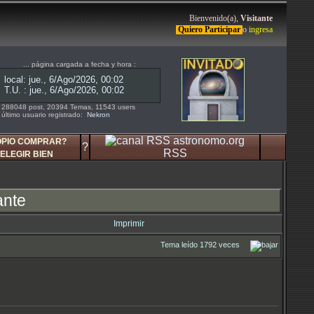
Bienvenido(a),
Visitante
Quiero Participar
o
ingresa
... página cargada a fecha y hora :
288048 post, 20394 Temas, 11543 users
último usuario registrado:
Nekron
OPIO COMPRAR?
?
RSS
ELEGIR BIEN
ante
Imprimir
Tema leído 1792 veces