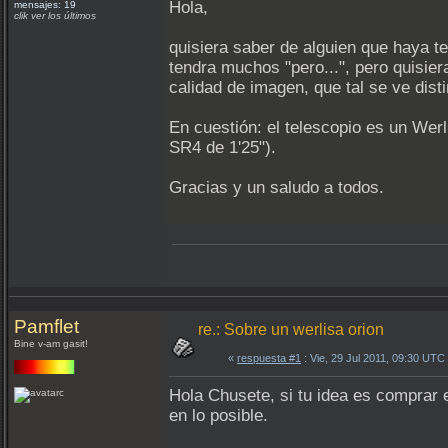
Hola,
mensajes: 19
clik ver los últimos
quisiera saber de alguien que haya t
tendra muchos "pero...", pero quisier
calidad de imagen, que tal se ve distin
En cuestión: el telescopio es un Wer
SR4 de 1'25").
Gracias y un saludo a todos.
Pamflet
re.: Sobre un werlisa orion
Bine v-am gasit!
«
respuesta #1
: Vie, 29 Jul 2011, 09:30 UTC
Hola Chusete, si tu idea es comprar e
en lo posible.