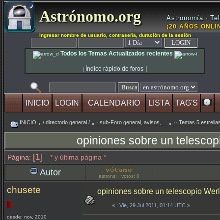
Astrónomo.org
Astronomía · Tel
¡20 AÑOS ONLIN
Ingresar nombre de usuario, contraseña, duración de la sesión
Todos los Temas Actualizados recientes
|
Índice rápido de foros
|
INICIO
LOGIN
CALENDARIO
LISTA
TAG'S
INICIO
/ directorio general /
· sub-Foro general, avisos, ...
·· Temas 5 estrella
opiniones sobre un telescop
[1]
Página:
* y última página *
Autor
astrons: votos: 0
chusete
opiniones sobre un telescopio Wer
«
: Vie, 29 Jul 2011, 01:14 UTC »
desde: nov, 2010