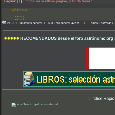
[1]
Página:
* final de la última página, y fin de tema.*
astrons:
votos: 0
INICIO
>
/ directorio general /
>
· sub-Foro general, avisos, ...
>
·· Temas 5 estrellas
>
RECOMENDADOS desde el foro astrónomo.org 
|
Índice Rápid
subir rápido al encabezado