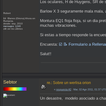
Los oculares, H de Huygens, SR de
Barlow X 3 seguramente mala mala, 
Robert
64 Blanes (Girona) Ahora en
Montura EQ1 floja floja, si un dia p
Rumania.
desde: sep, 2010
muchas vibraciones.
mensajes: 1240
clik ver los últimos
Si estas a tiempo responde la encue
Encuesta:
☑️ 📝 Formulario a Rellena
Salut!!
Sebtor
re.: Sobre un werlisa orion
«
respuesta #2
: Mar, 02 Ago 2011, 01:37 UT
Un desastre, modelo asociado a chat