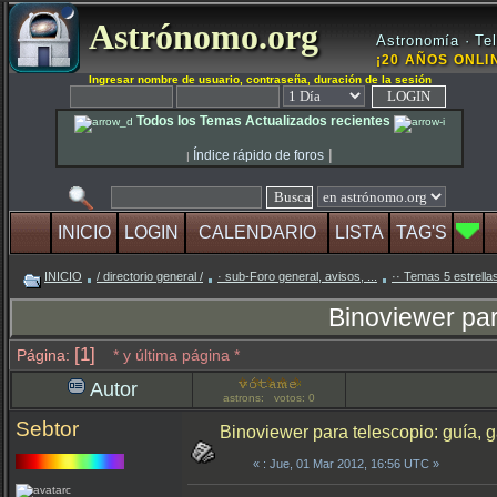
Astrónomo.org
Astronomía · Tel
¡20 AÑOS ONLIN
Ingresar nombre de usuario, contraseña, duración de la sesión
Todos los Temas Actualizados recientes
|
Índice rápido de foros
|
INICIO
LOGIN
CALENDARIO
LISTA
TAG'S
INICIO
/ directorio general /
· sub-Foro general, avisos, ...
·· Temas 5 estrella
Binoviewer par
[1]
Página:
* y última página *
Autor
astrons: votos: 0
Sebtor
Binoviewer para telescopio: guía,
«
: Jue, 01 Mar 2012, 16:56 UTC »