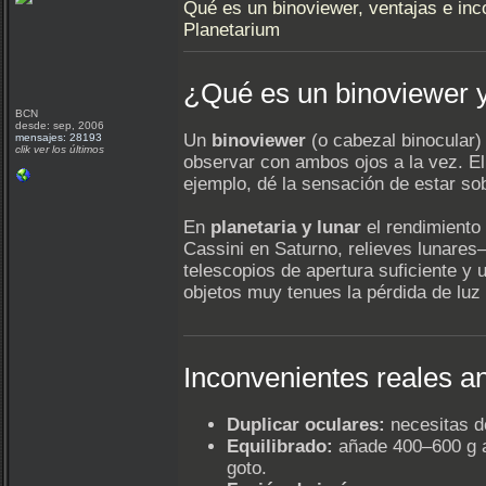
Qué es un binoviewer, ventajas e in
Planetarium
¿Qué es un binoviewer y
BCN
desde: sep, 2006
Un
binoviewer
(o cabezal binocular) 
mensajes: 28193
clik ver los últimos
observar con ambos ojos a la vez. E
ejemplo, dé la sensación de estar so
En
planetaria y lunar
el rendimiento 
Cassini en Saturno, relieves lunares
telescopios de apertura suficiente y 
objetos muy tenues la pérdida de luz
Inconvenientes reales a
Duplicar oculares:
necesitas do
Equilibrado:
añade 400–600 g al
goto.