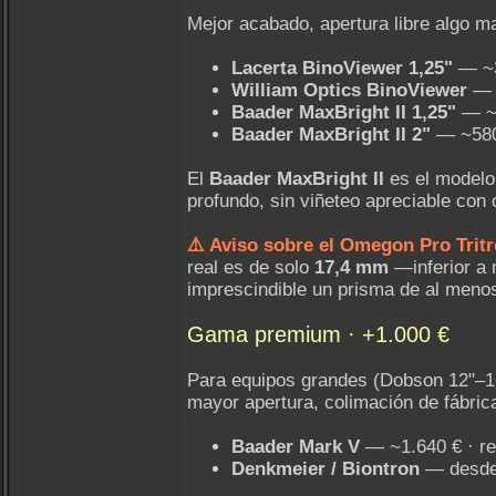
Mejor acabado, apertura libre algo 
Lacerta BinoViewer 1,25"
— ~3
William Optics BinoViewer
— 
Baader MaxBright II 1,25"
— ~
Baader MaxBright II 2"
— ~580
El
Baader MaxBright II
es el modelo 
profundo, sin viñeteo apreciable con 
⚠️ Aviso sobre el Omegon Pro Tritr
real es de solo
17,4 mm
—inferior a 
imprescindible un prisma de al meno
Gama premium · +1.000 €
Para equipos grandes (Dobson 12"–16
mayor apertura, colimación de fábric
Baader Mark V
— ~1.640 € · re
Denkmeier / Biontron
— desde 