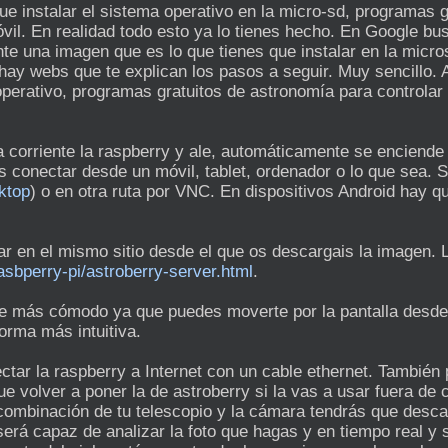
e instalar el sistema operativo en la micro-sd, programas g
il. En realidad todo esto ya lo tienes hecho. En Google bus
te una imagen que es lo que tienes que instalar en la micro
, hay webs que te explican los pasos a seguir. Muy sencillo. 
erativo, programas gratuitos de astronomía para controlar e
a corriente la raspberry y ale, automáticamente se enciende
es conectar desde un móvil, tablet, ordenador o lo que sea.
sktop
) o en otra ruta por VNC. En dispositivos Android hay q
ar en el mismo sitio desde el que os descargais la imagen. 
rasbperry-pi/astroberry-server.html
.
te más cómodo ya que puedes moverte por la pantalla desde
forma más intuitiva.
ar la raspberry a Internet con un cable ethernet. También
 volver a poner la de astroberry si la vas a usar fuera de 
ombinación de tu telescopio y la cámara tendrás que descarg
será capaz de analizar la foto que hagas y en tiempo real y 