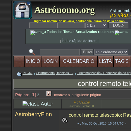
Astrónomo.org
Astronomía
¡20 AÑOS 
Ingresar nombre de usuario, contraseña, duración de la sesión
Todos los Temas Actualizados recientes
|
Índice rápido de foros
|
INICIO
LOGIN
CALENDARIO
LISTA
TAG'S
INICIO
/ instrumental, técnicas .../
· Automatización / Robotización de eq
control remoto te
[1]
Página:
2
avanzar a la siguiente página
Autor
astrons: votos: 0
AstroberryFinn
control remoto telescopio: Ras
«
: Mar, 30 Oct 2018, 15:54 UTC »