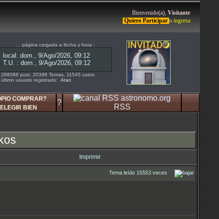
Bienvenido(a),
Visitante
Quiero Participar
o
ingresa
... página cargada a fecha y hora :
288088 post, 20398 Temas, 11545 users
último usuario registrado:
Atari
OPIO COMPRAR?
?
RSS
ELEGIR BIEN
Ekos
Imprimir
Tema leído 15553 veces