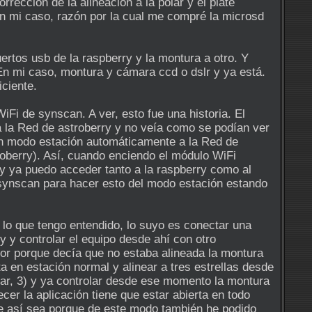
rrección de la alineación a la polar y el plate
n mi caso, razón por la cual me compré la microsd
ertos usb de la raspberry y la montura a otro. Y
En mi caso, montura y cámara ccd o dslr y ya está.
ciente.
Fi de synscan. A ver, esto fue una historia. El
 la Red de astroberry y no veía como se podían ver
 en modo estación automáticamente a la Red de
roberry). Así, cuando enciendo el módulo WiFi
ry ya puedo acceder tanto a la raspberry como al
synscan para hacer esto del modo estación estando
 lo que tengo entendido, lo suyo es conectar una
y y controlar el equipo desde ahí con otro
ror porque decía que no estaba alineada la montura
ta en estación normal y alinear a tres estrellas desde
polar, 3) y ya controlar desde ese momento la montura
cer la aplicación tiene que estar abierta en todo
e así sea porque de este modo también he podido