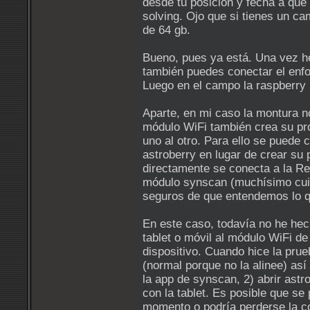
desde tu posición y fecha a que p
solving. Ojo que si tienes un c
de 64 gb.
Bueno, pues ya está. Una vez he
también puedes conectar el enfo
Luego en el campo la raspberry 
Aparte, en mi caso la montura no
módulo WiFi también crea su pro
uno al otro. Para ello se puede
astroberry en lugar de crear su
directamente se conecta a la Re
módulo synscan (muchísimo cuid
seguros de que entendemos lo 
En este caso, todavía no he hec
tablet o móvil al módulo WiFi de
dispositivo. Cuando hice la pru
(normal porque no la alinee) así
la app de synscan, 2) abrir astr
con la tablet. Es posible que se
momento o podría perderse la c