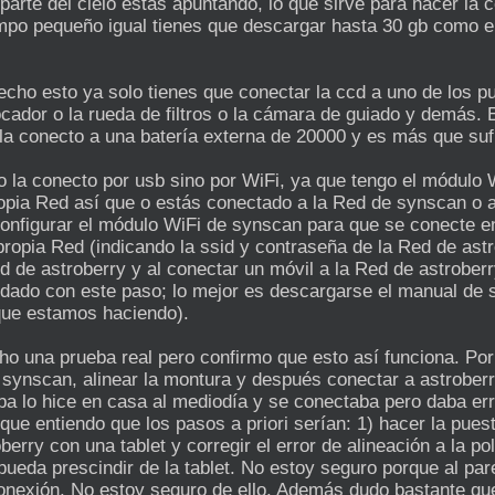
arte del cielo estás apuntando, lo que sirve para hacer la co
ampo pequeño igual tienes que descargar hasta 30 gb como e
cho esto ya solo tienes que conectar la ccd a uno de los pu
cador o la rueda de filtros o la cámara de guiado y demás. 
la conecto a una batería externa de 20000 y es más que sufi
 la conecto por usb sino por WiFi, ya que tengo el módulo Wi
pia Red así que o estás conectado a la Red de synscan o a
 configurar el módulo WiFi de synscan para que se conecte
 propia Red (indicando la ssid y contraseña de la Red de ast
d de astroberry y al conectar un móvil a la Red de astrober
ado con este paso; lo mejor es descargarse el manual de 
que estamos haciendo).
ho una prueba real pero confirmo que esto así funciona. Por
 synscan, alinear la montura y después conectar a astroberr
eba lo hice en casa al mediodía y se conectaba pero daba er
 que entiendo que los pasos a priori serían: 1) hacer la pues
oberry con una tablet y corregir el error de alineación a la 
 pueda prescindir de la tablet. No estoy seguro porque al pare
onexión. No estoy seguro de ello. Además dudo bastante qu