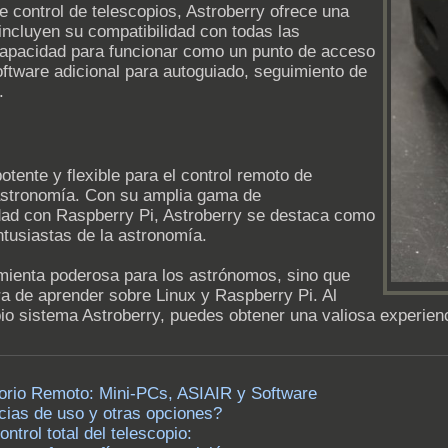
e control de telescopios, Astroberry ofrece una
incluyen su compatibilidad con todas las
capacidad para funcionar como un punto de acceso
oftware adicional para autoguiado, seguimiento de
.
otente y flexible para el control remoto de
 astronomía. Con su amplia gama de
idad con Raspberry Pi, Astroberry se destaca como
ntusiastas de la astronomía.
mienta poderosa para los astrónomos, sino que
a de aprender sobre Linux y Raspberry Pi. Al
pio sistema Astroberry, puedes obtener una valiosa experien
orio Remoto: Mini-PCs, ASIAIR y Software
ncias de uso y otras opciones?
trol total del telescopio: