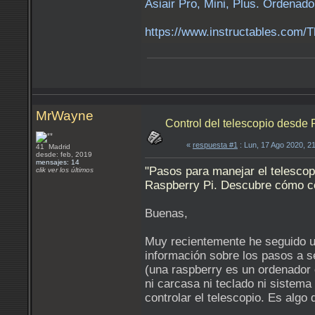
Asiair Pro, Mini, Plus. Ordenado
https://www.instructables.com
MrWayne
Control del telescopio desde
«
respuesta #1
: Lun, 17 Ago 2020, 2
41 Madrid
desde: feb, 2019
mensajes: 14
"Pasos para manejar el telescop
clik ver los últimos
Raspberry Pi. Descubre cómo cor
Buenas,
Muy recientemente he seguido u
información sobre los pasos a s
(una raspberry es un ordenador 
ni carcasa ni teclado ni sistema 
controlar el telescopio. Es alg