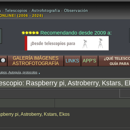
 · Telescopios · Astrofotografía · Observación
ONLINE! (2006 - 2026)
Recomendando desde 2009 a:
GALERÍA IMÁGENES
¿QUÉ TELESC
LINKS
APP'S
ASTROFOTOGRAFÍA
GUÍA PARA 
uipos, Autoguía, protocolos
lescopio: Raspberry pi, Astroberry, Kstars, 
pberry pi, Astroberry, Kstars, Ekos