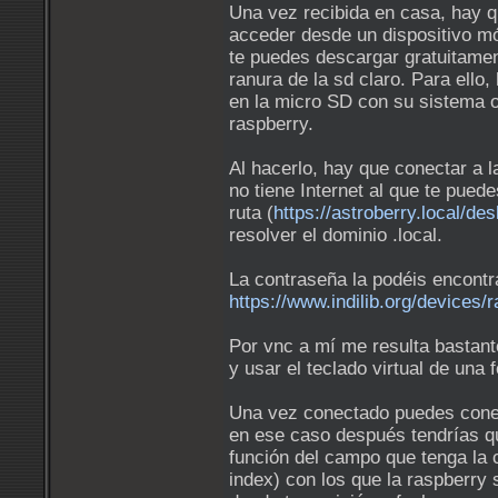
Una vez recibida en casa, hay qu
acceder desde un dispositivo móv
te puedes descargar gratuitamen
ranura de la sd claro. Para ello
en la micro SD con su sistema op
raspberry.
Al hacerlo, hay que conectar a l
no tiene Internet al que te pued
ruta (
https://astroberry.local/de
resolver el dominio .local.
La contraseña la podéis encontr
https://www.indilib.org/devices/
Por vnc a mí me resulta bastan
y usar el teclado virtual de una 
Una vez conectado puedes conect
en ese caso después tendrías que
función del campo que tenga la c
index) con los que la raspberry 