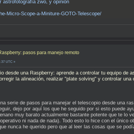
r astrofotografía zwo, y opinión
/The-Micro-Scope-a-Miniture-GOTO-Telescope/
 Raspberry: pasos para manejo remoto
1:37 UTC »
io desde una Raspberry: aprende a controlar tu equipo de 
regir la alineación, realizar "plate solving" y controlar u
na serie de pasos para manejar el telescopio desde una ra
eguir, dejo por aquí los que he seguido por si esto puede a
enano muy barato actualmente bastante potente que te lo ve
operativo ni nada de nada). Todo esto lo hice con el único obj
o que nunca he querido pero que al leer las cosas que se pod