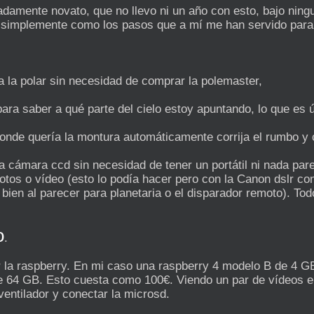
amente novato, que no llevo ni un año con esto, bajo ning
o simplemente como los pasos que a mí me han servido para p
 a la polar sin necesidad de comprar la polemaster,
para saber a qué parte del cielo estoy apuntando, lo que es ú
onde quería la montura automáticamente corrija el rumbo y c
na cámara ccd sin necesidad de tener un portátil ni nada pa
fotos o vídeo (esto lo podía hacer pero con la Canon dslr con
bien al parecer para planetaria o el disparador remoto). T
o
.
 la raspberry. En mi caso una raspberry 4 modelo B de 4 G
de 64 GB. Esto cuesta como 100€. Viendo un par de vídeos e
ventilador y conectar la microsd.