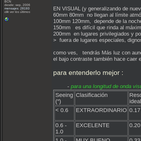
BCN
desde: sep, 2006
EN VISUAL (y generalizando de nuevo
mensajes: 28193
clik ver los últimos
60mm 80mm no llegan al límite atmó
100mm 120mm, depende de la noche p
150mm es difícil que rinda al máxi
200mm en lugares privilegiados y po
> fuera de lugares especiales, dignos
como ves, tendrás Más luz con aunen
el bajo contraste también hace caer e
para entenderlo mejor :
-
para una longitud de onda vi
Seeing
Clasificación
Reso
(″)
ideal
< 0.6
EXTRAORDINARIO
0.17
0.6 -
EXCELENTE
0.20
1.0
1.0 -
MUY BUENO
0.33