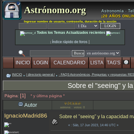
Astrónomo.org
Astronomía · Tel
¡20 AÑOS ONLIN
Ingresar nombre de usuario, contraseña, duración de la sesión
Todos los Temas Actualizados recientes
|
Índice rápido de foros
|
INICIO
LOGIN
CALENDARIO
LISTA
TAG'S
INICIO
/ directorio general /
· FAQS Astronómicos, Preguntas y respuestas R
Sobre el "seeing" y 
[1]
Página:
* y última página *
Autor
astrons: votos: 0
IgnacioMadrid86
Sobre el "seeing" y la capacidad m
«
: Sáb, 17 Jun 2023, 14:46 UTC »