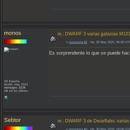
monos
re.: DWARF 3 varias galaxias M1
«
respuesta #2
: Vie, 30 May 2025, 06:30 UT
Es sorprendente lo que se puede hac
SE España
desde: may, 2021
mensajes: 3226
clik ver los últimos
Sebtor
re.: DWARF 3 de Dwarflabs: varia
«
respuesta #3
: Vie, 30 May 2025, 18:08 UT