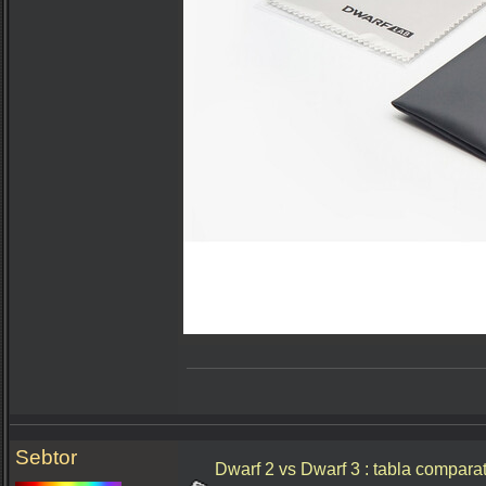
Sebtor
Dwarf 2 vs Dwarf 3 : tabla compara