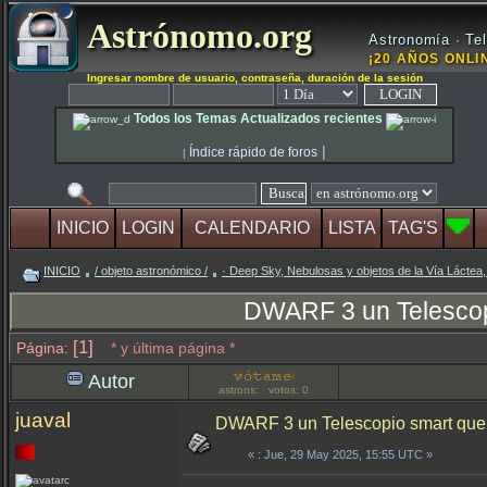
Astrónomo.org
Astronomía · Tel
¡20 AÑOS ONLIN
Ingresar nombre de usuario, contraseña, duración de la sesión
Todos los Temas Actualizados recientes
|
Índice rápido de foros
|
INICIO
LOGIN
CALENDARIO
LISTA
TAG'S
INICIO
/ objeto astronómico /
· Deep Sky, Nebulosas y objetos de la Vía Láctea,
DWARF 3 un Telescop
[1]
Página:
* y última página *
Autor
astrons: votos: 0
juaval
DWARF 3 un Telescopio smart que 
«
: Jue, 29 May 2025, 15:55 UTC »