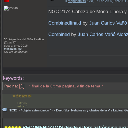
«
respuesta #9
: Vie, 27 Feb 2026, 09:53 UT
NGC 2174 Cabeza de Mono 1 hora y 40
Combinedfinakl
by
Juan Carlos Vañó 
Combined
by
Juan Carlos Vañó Alcáz
56 Alquerias del Niño Perdido
(Castelló)
desde: ene, 2016
mensajes: 50
clik ver los últimos
keywords:
[1]
Página:
* final de la última página, y fin de tema.*
astrons:
votos: 0
INICIO
>
/ objeto astronómico /
>
· Deep Sky, Nebulosas y objetos de la Vía Láctea, Ga
RECOMENDADOS desde el foro astrónomo.org 