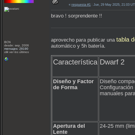
«
respuesta #1
: Jue, 29 May 2025, 21:03 U
bravo ! sorprendente !!
tabla d
aprovecho para publicar una
BCN
automático y 5h batería.
desde: sep, 2006
mensajes: 28190
clik ver los últimos
Característica
Dwarf 2
Diseño y Factor
Diseño compact
de Forma
Configuración 
manuales para
Apertura del
24-25 mm (limi
Lente