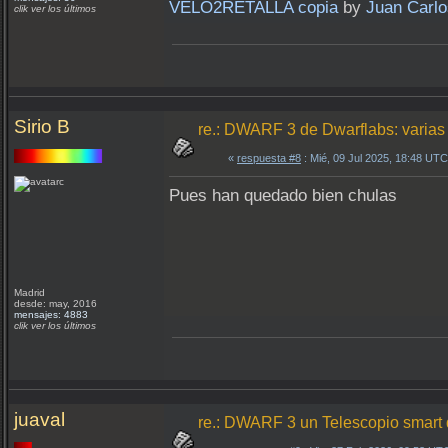
VELO2RETALLA copia
by
Juan Carlo
clik ver los últimos
Sirio B
re.: DWARF 3 de Dwarflabs: varia
«
respuesta #8
: Mié, 09 Jul 2025, 18:48 UTC
Pues han quedado bien chulas
Madrid
desde: may, 2016
mensajes: 4883
clik ver los últimos
juaval
re.: DWARF 3 un Telescopio smart 