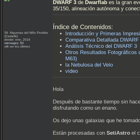
DWARF 3
de
Dwarflab
es la gran ev
35/150, alineación autónoma y conec
Índice de Contenidos:
Introducción y Primeras Impr
56 Alquerias del Niño Perdido
(Castelló)
Comparativa Detallada DWARF 
desde: ene, 2016
mensajes: 50
Análisis Técnico del DWARF 3
clik ver los últimos
Otros Resultados Fotográficos
M63)
la Nebulosa del Velo
video
Hola
Después de bastante tiempo sin hac
disfrutando como un enano.
Os dejo unas galaxias que he tomado
Están procesadas con
SetiAstro
el c