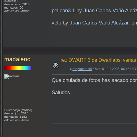
(Castelló)
desde: ene, 2016
mensajes: 50
pelican3 1
by
Juan Carlos Vañó Alcá
clik ver los últimos
velo
by
Juan Carlos Vañó Alcázar
, en
madaleno
re.: DWARF 3 de Dwarflabs: varia
«
respuesta #5
: Mar, 01 Jul 2025, 06:45 UTC
Que chulada de fotos has sacado con
Saludos.
Bustarviejo (Madrid)
desde: jun, 2015
mensajes: 5183
clik ver los últimos