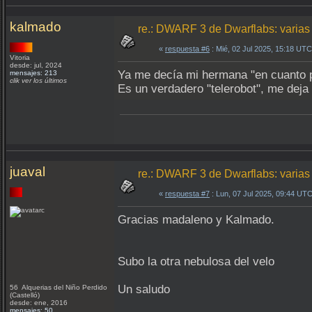
kalmado
re.: DWARF 3 de Dwarflabs: varia
«
respuesta #6
: Mié, 02 Jul 2025, 15:18 UTC
Vitoria
desde: jul, 2024
Ya me decía mi hermana "en cuanto pi
mensajes: 213
clik ver los últimos
Es un verdadero "telerobot", me deja 
juaval
re.: DWARF 3 de Dwarflabs: varia
«
respuesta #7
: Lun, 07 Jul 2025, 09:44 UTC
Gracias madaleno y Kalmado.
Subo la otra nebulosa del velo
Un saludo
56 Alquerias del Niño Perdido
(Castelló)
desde: ene, 2016
mensajes: 50