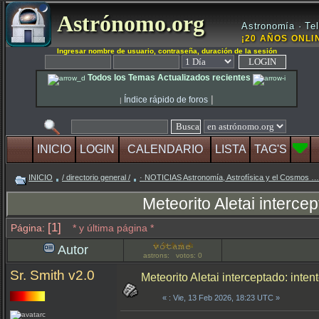
Astrónomo.org
Astronomía · Tel
¡20 AÑOS ONLIN
Ingresar nombre de usuario, contraseña, duración de la sesión
Todos los Temas Actualizados recientes
|
Índice rápido de foros
|
INICIO
LOGIN
CALENDARIO
LISTA
TAG'S
INICIO
/ directorio general /
· NOTICIAS Astronomía, Astrofísica y el Cosmos …
Meteorito Aletai interce
[1]
Página:
* y última página *
Autor
astrons: votos: 0
Sr. Smith v2.0
Meteorito Aletai interceptado: inte
«
: Vie, 13 Feb 2026, 18:23 UTC »