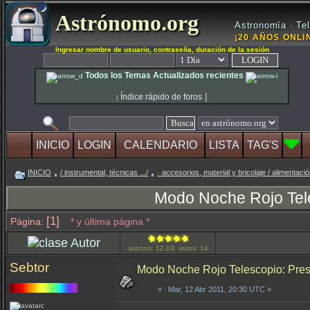
Astrónomo.org
Astronomía · Tel
¡20 AÑOS ONLIN
Ingresar nombre de usuario, contraseña, duración de la sesión
Todos los Temas Actualizados recientes
|
Índice rápido de foros
|
INICIO
LOGIN
CALENDARIO
LISTA
TAG'S
INICIO
/ instrumental, técnicas .../
· accesorios, material y bricolaje / alimentac
Modo Noche Rojo Tele
[1]
Página:
* y última página *
Autor
astrons: 12.03 votos: 14
Sebtor
Modo Noche Rojo Telescopio: Prese
«
: Mar, 12 Abr 2011, 20:30 UTC »