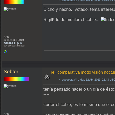
Dicho y hecho, votado, tema interesa
RigilK lo de mutilar el cable...
BCN
desde: abr, 2010
mensajes: 3040
clik ver los últimos
Sebtor
re.: comparativa modo visión noctu
«
respuesta #4
: Mar, 12 Abr 2011, 22:43 UT
tenía pensado hacerlo un día de ésto
----
cortar el cable, es lo mismo que el 
lo que queremos es un modo nocturno
BCN