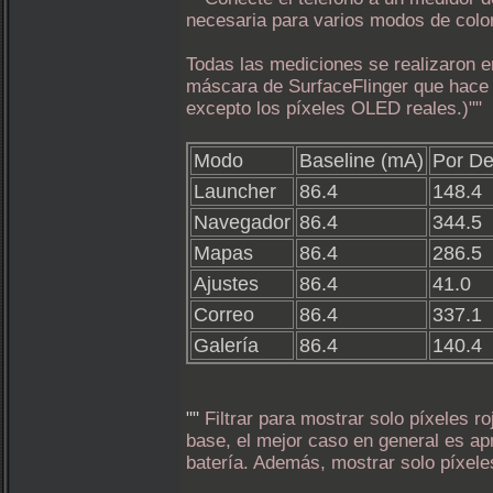
necesaria para varios modos de colo
Todas las mediciones se realizaron e
máscara de SurfaceFlinger que hace q
excepto los píxeles OLED reales.)""
Modo
Baseline (mA)
Por De
Launcher
86.4
148.4
Navegador
86.4
344.5
Mapas
86.4
286.5
Ajustes
86.4
41.0
Correo
86.4
337.1
Galería
86.4
140.4
""
Filtrar para mostrar solo píxeles r
base, el mejor caso en general es ap
batería. Además, mostrar solo píxele