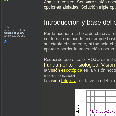
Análisis técnico: Software visión noc
opciones aisladas. Solución triple op
Introducción y base del
BCN
desde: sep, 2006
Por la noche, a la hora de observar
mensajes: 28193
clik ver los últimos
nocturna, uno puede pensar que basta 
suficiente obviamente, ni tan solo 
apetece perder la adaptación nocturn
Recuerdo que el color ROJO es indi
Fundamento Fisiológico: Visión
la
visión
escotópica
es la visión noc
monocromático)
la
visión
fotópica
, es la visión del o