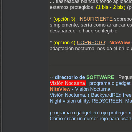
... flasheadas blancas fondo aplic
estamos protegidos
(1 bis - 2 bis)
(p
*
(opción 3)
INSUFICIENTE
sobrepo
simplemente, sería como arrancar es
desaparecer o hacerse ilegible.
*
(opción 4)
CORRECTO
:
NiteView
adaptación nocturna, nos da el brillo
··
directorio de
SOFTWARE
Pequeña
Visión Nocturna
programa o gadget 
NiteView
- Visión Nocturna
Visión Nocturna, ( BackyardREd fre
Night vision utility. REDSCREEN. M
programa o gadget en rojo proteger 
Cómo crear un cursor rojo para usarl