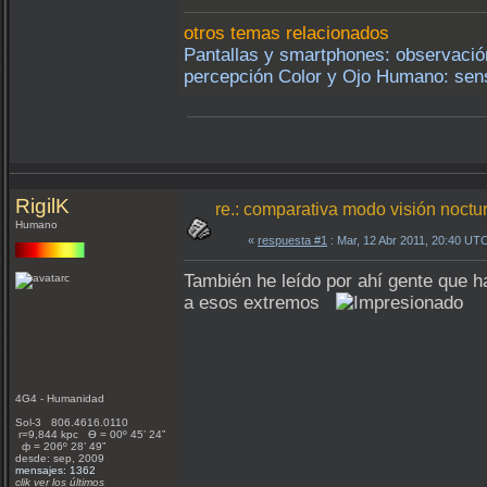
otros temas relacionados
Pantallas y smartphones: observació
percepción Color y Ojo Humano: sensi
RigilK
re.: comparativa modo visión noctu
Humano
«
respuesta #1
: Mar, 12 Abr 2011, 20:40 UT
También he leído por ahí gente que ha
a esos extremos
4G4 - Humanidad
Sol-3 806.4616.0110
r=9,844 kpc Ѳ = 00º 45’ 24”
ф = 206º 28’ 49”
desde: sep, 2009
mensajes: 1362
clik ver los últimos