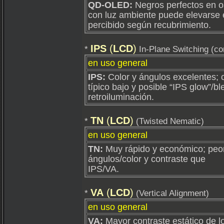
QD‑OLED:
Negros perfectos en o
con luz ambiente puede elevarse 
percibido según recubrimiento.
IPS
(
LCD
)
*
In-Plane Switching (co
en uso general
IPS:
Color y ángulos excelentes; 
típico bajo y posible “IPS glow”/bl
retroiluminación.
TN
(
LCD
)
*
(Twisted Nematic)
en uso general
TN:
Muy rápido y económico; peo
ángulos/color y contraste que
IPS/VA.
VA
(
LCD
)
*
(Vertical Alignment)
en uso general
VA:
Mayor contraste estático de l