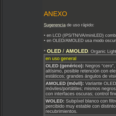
ANEXO
Sugerencia
de uso rápido:
• en LCD (IPS/TN/VA/miniLED) combina 
• en OLED/AMOLED usa modo oscuro del
OLED
/
AMOLED
*
. Organic Ligh
en uso general
OLED (genérico):
Negros “cero”,
altísimo, posible retención con e
estáticos; grandes ángulos de visi
AMOLED (móvil):
Variante OLED
móviles/portátiles; mismos negros
con interfaces oscuras; control fino
WOLED:
Subpíxel blanco con filt
percibido muy estable con distinto
recubrimientos.