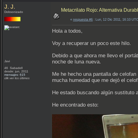
J. J.
Metacrilato Rojo: Alternativa Durab
Dobsonizado
«
respuesta #6
: Lun, 12 Dic 2011, 16:10 UT
Hola a todos,
Voy a recuperar un poco este hilo.
Debido a que ahora me llevo el portáti
noche de luna nueva.
Javi
46 Sabadell
desde: jun, 2011
Me he hecho una pantalla de celofan
mensajes: 615
clik ver los últimos
mucha humedad que me dejó el celof
He estado buscando algún sustituto a
He encontrado esto: