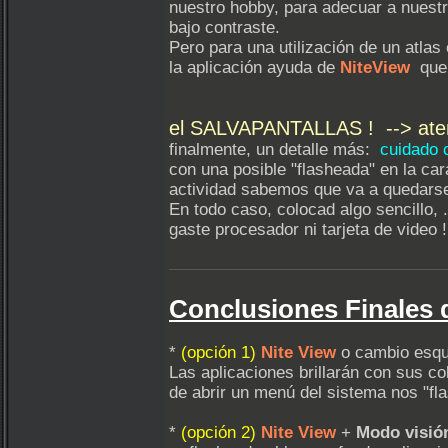
nuestro hobby, para adecuar a nuest
bajo contraste.
Pero para una utilización de un atlas
la aplicación ayuda de
NiteView
que 
el SALVAPANTALLAS ! --> aten
finalmente, un detalle más:
cuidado 
con una posible "flasheada" en la cara
actividad sabemos que va a quedars
En todo caso, colocad algo sencillo, 
gaste procesador ni tarjeta de video 
Conclusiones Finales 
*
(opción 1)
Nite View
o cambio esq
Las aplicaciones brillarán con sus co
de abrir un menú del sistema nos "flas
*
(opción 2)
Nite View
+
Modo visió