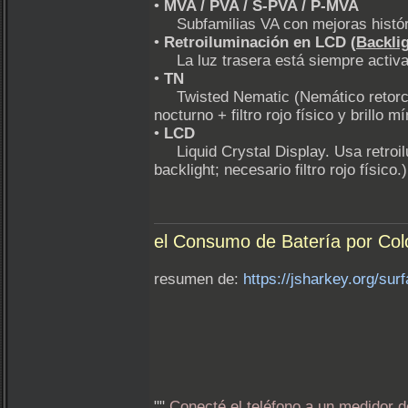
•
MVA / PVA / S‑PVA / P‑MVA
Subfamilias VA con mejoras históric
•
Retroiluminación en LCD (
Backli
La luz trasera está siempre activa y 
•
TN
Twisted Nematic (Nemático retorcido
nocturno + filtro rojo físico y brillo m
•
LCD
Liquid Crystal Display. Usa retroilu
backlight; necesario filtro rojo físico.)
el Consumo de Batería por Colo
resumen de:
https://jsharkey.org/surf
""
Conecté el teléfono a un medidor d