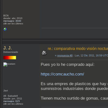
BCN
desde: abr, 2010
mensajes: 3040
clik ver los últimos
J. J.
re.: comparativa modo visión nocturn
Dobsonizado
«
respuesta #8
: Lun, 12 Dic 2011, 16:59 UT
Pues yo lo he comprado aquí:
https://comcaucho.com/
Es una empres de plasticos que hay e
suministros industriales donde puedes
Javi
46 Sabadell
Tienen mucho surtido de gomas, cauc
desde: jun, 2011
mensajes: 615
clik ver los últimos