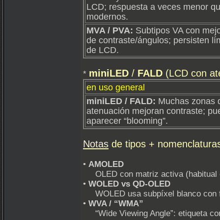
LCD; respuesta a veces menor q
modernos.
MVA / PVA:
Subtipos VA con mej
de contraste/ángulos; persisten lí
de LCD.
miniLED
/
FALD
(LCD con ate
*
en uso general
miniLED / FALD:
Muchas zonas 
atenuación mejoran contraste; pu
aparecer “blooming”.
Notas
de tipos + nomenclatura
•
AMOLED
OLED con matriz activa (habitual e
•
WOLED vs QD‑OLED
WOLED usa subpíxel blanco con filtr
•
WVA / “WMA”
“Wide Viewing Angle”: etiqueta come