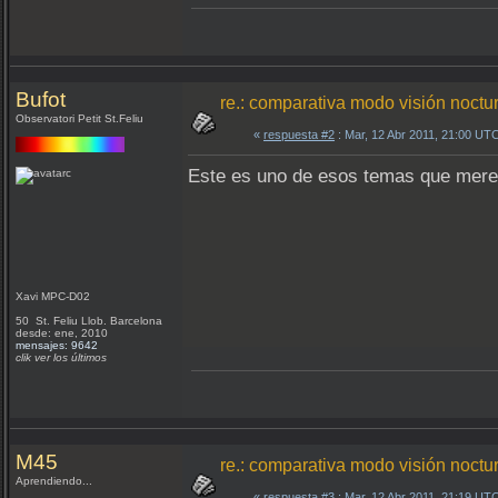
Bufot
re.: comparativa modo visión noctu
Observatori Petit St.Feliu
«
respuesta #2
: Mar, 12 Abr 2011, 21:00 UT
Este es uno de esos temas que mere
Xavi MPC-D02
50 St. Feliu Llob. Barcelona
desde: ene, 2010
mensajes: 9642
clik ver los últimos
M45
re.: comparativa modo visión noctu
Aprendiendo...
«
respuesta #3
: Mar, 12 Abr 2011, 21:19 UT