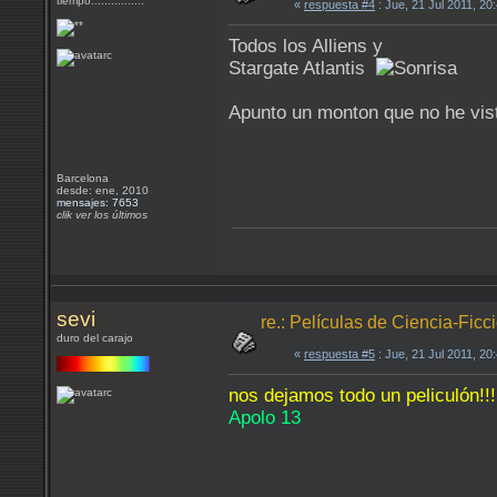
tiempo................
«
respuesta #4
: Jue, 21 Jul 2011, 2
Todos los Alliens y
Stargate Atlantis
Apunto un monton que no he vi
Barcelona
desde: ene, 2010
mensajes: 7653
clik ver los últimos
sevi
re.: Películas de Ciencia-Ficc
duro del carajo
«
respuesta #5
: Jue, 21 Jul 2011, 2
nos dejamos todo un peliculón!!!
Apolo 13