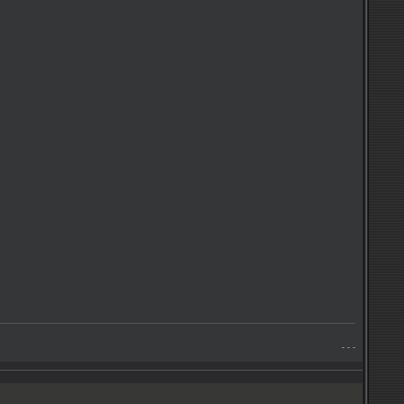
- - -