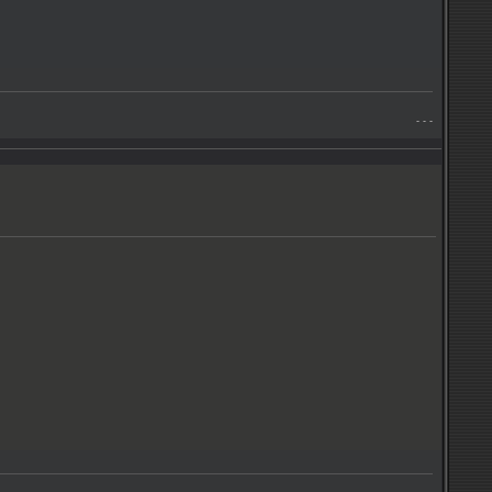
- - -