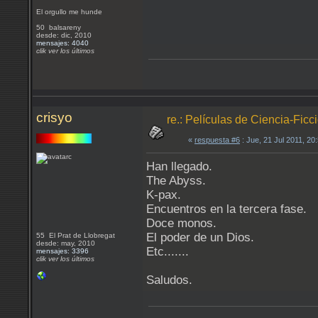
El orgullo me hunde
50 balsareny
desde: dic, 2010
mensajes: 4040
clik ver los últimos
crisyo
re.: Películas de Ciencia-Ficc
«
respuesta #6
: Jue, 21 Jul 2011, 2
Han llegado.
The Abyss.
K-pax.
Encuentros en la tercera fase.
Doce monos.
El poder de un Dios.
55 El Prat de Llobregat
desde: may, 2010
Etc.......
mensajes: 3396
clik ver los últimos
Saludos.