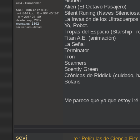
Hidden
4G4 - Humanidad
Alien (El Octavo Pasajero)
Sol-3 806.4616.0110
Silent Runing (Naves Silenciosa
r=9,844 kpc Ѳ = 00º 45’ 24”
ф = 206º 28’ 49”
La Invasión de los Ultracuerpos
desde: sep, 2009
mensajes: 1362
Yo, Robot.
clik ver los últimos
Tropas del Espacio (Starship Tr
Titan A.E. (animación)
La Señal
Terminator
Tron
Scanners
Soently Green
Crónicas de Riddick (cuidado, h
Solaris
Me parece que ya que estoy iré
sevi
re.: Películas de Ciencia-Ficc