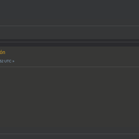
ión
0:52 UTC »