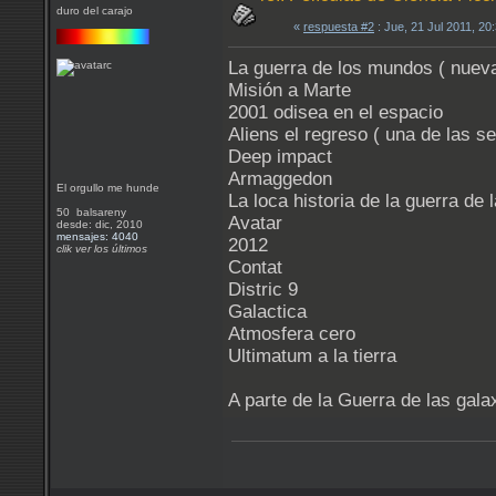
duro del carajo
«
respuesta #2
: Jue, 21 Jul 2011, 2
La guerra de los mundos ( nueva
Misión a Marte
2001 odisea en el espacio
Aliens el regreso ( una de las 
Deep impact
Armaggedon
El orgullo me hunde
La loca historia de la guerra de
50 balsareny
Avatar
desde: dic, 2010
mensajes: 4040
2012
clik ver los últimos
Contat
Distric 9
Galactica
Atmosfera cero
Ultimatum a la tierra
A parte de la Guerra de las gal