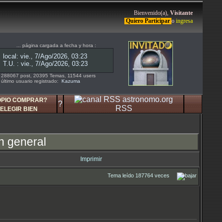
Bienvenido(a),
Visitante
Quiero Participar
o
ingresa
... página cargada a fecha y hora :
288067 post, 20395 Temas, 11544 users
último usuario registrado:
Kazuma
OPIO COMPRAR?
?
RSS
ELEGIR BIEN
n general
Imprimir
Tema leído 187764 veces