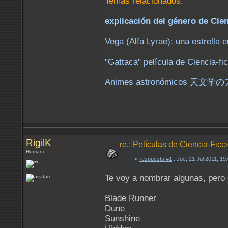
Temas relacionados:
explicación del género de Cien
Vega (Alfa Lyrae): una estrella e
"Gattaca" película de Ciencia-f
Animes astronómicos 天文学のアニメ
RigilK
re.: Películas de Ciencia-Ficc
Humano
«
respuesta #1
: Jue, 21 Jul 2011, 1
Te voy a nombrar algunas, pero 
Blade Runner
Dune
Sunshine