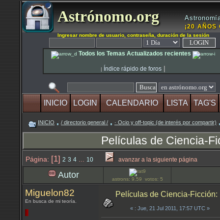
Astrónomo.org
Astronomía
¡20 AÑOS 
Ingresar nombre de usuario, contraseña, duración de la sesión
Todos los Temas Actualizados recientes
|
Índice rápido de foros
|
INICIO
LOGIN
CALENDARIO
LISTA
TAG'S
INICIO
/ directorio general /
· Ocio y off-topic (de interés por compartir)
Películas de Ciencia-Fi
[1]
Página:
...
2
3
4
10
avanzar a la siguiente página
Autor
astrons: 9.59 votos: 5
Miguelon82
Películas de Ciencia-Ficción:
En busca de mi teoría.
«
: Jue, 21 Jul 2011, 17:57 UTC »