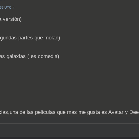
0:33 UTC »
 versión)
segundas partes que molan)
 las galaxias ( es comedia)
axias,una de las peliculas que mas me gusta es Avatar y Dee