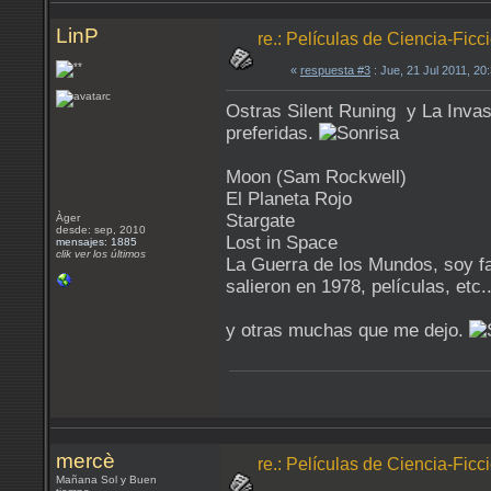
LinP
re.: Películas de Ciencia-Ficc
«
respuesta #3
: Jue, 21 Jul 2011, 2
Ostras Silent Runing y La Invas
preferidas.
Moon (Sam Rockwell)
El Planeta Rojo
Stargate
Àger
desde: sep, 2010
Lost in Space
mensajes: 1885
clik ver los últimos
La Guerra de los Mundos, soy fa
salieron en 1978, películas, etc..
y otras muchas que me dejo.
mercè
re.: Películas de Ciencia-Ficc
Mañana Sol y Buen