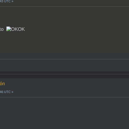
0:43 UTC »
sto
ión
0:46 UTC »