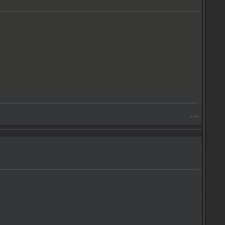
- - -