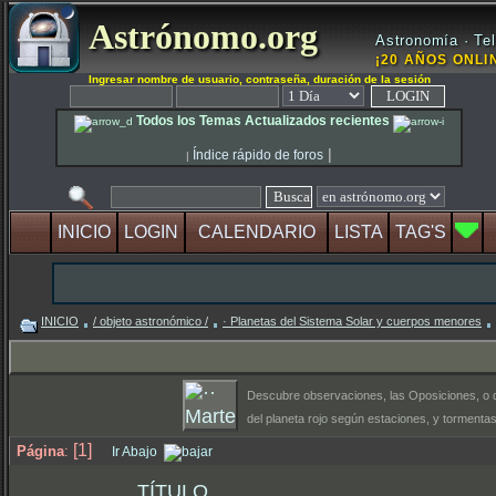
Astrónomo.org
Astronomía · Tel
¡20 AÑOS ONLIN
Ingresar nombre de usuario, contraseña, duración de la sesión
Todos los Temas Actualizados recientes
|
Índice rápido de foros
|
INICIO
LOGIN
CALENDARIO
LISTA
TAG'S
INICIO
/ objeto astronómico /
· Planetas del Sistema Solar y cuerpos menores
Descubre observaciones, las Oposiciones, o d
del planeta rojo según estaciones, y tormentas
[1]
Página
:
Ir Abajo
TÍTULO