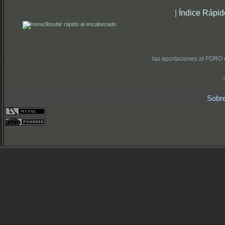
|
Índice Rápid
subir rápido al encabezado
las aportaciones al FORO 
Sobr