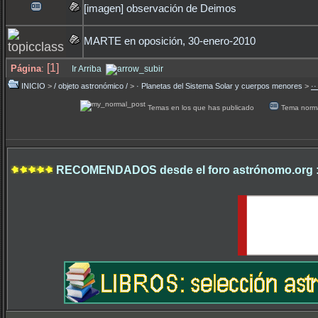
[imagen] observación de Deimos
MARTE en oposición, 30-enero-2010
[1]
Página
:
Ir Arriba
INICIO
>
/ objeto astronómico /
>
· Planetas del Sistema Solar y cuerpos menores
>
··
Temas en los que has publicado
Tema norm
RECOMENDADOS desde el foro astrónomo.org 