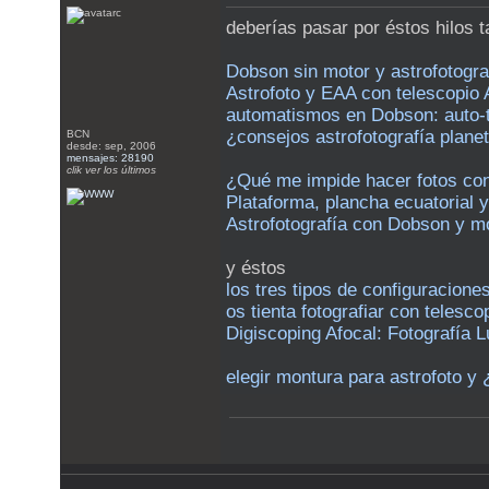
deberías pasar por éstos hilos t
Dobson sin motor y astrofotogra
Astrofoto y EAA con telescopio 
automatismos en Dobson: auto-tr
¿consejos astrofotografía plan
BCN
desde: sep, 2006
mensajes: 28190
clik ver los últimos
¿Qué me impide hacer fotos con
Plataforma, plancha ecuatorial 
Astrofotografía con Dobson y m
y éstos
los tres tipos de configuracion
os tienta fotografiar con telesc
Digiscoping Afocal: Fotografía
elegir montura para astrofoto y