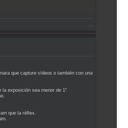
- - -
ámara que capture vídeos o también con una
ue la exposición sea menor de 1"
po.
am que la réflex.
cam.