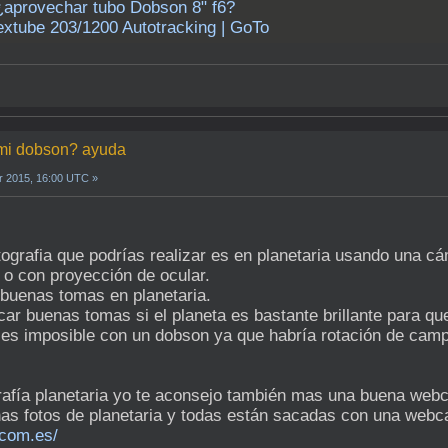
 ¿aprovechar tubo Dobson 8" f6?
xtube 203/1200 Autotracking | GoTo
n mi dobson? ayuda
r 2015, 16:00 UTC »
ografia que podrías realizar es en planetaria usando una c
 o con proyección de ocular.
buenas tomas en planetaria.
car buenas tomas si el planeta es bastante brillante para q
 es imposible con un dobson ya que habría rotación de cam
grafía planetaria yo te aconsejo también mas una buena webc
has fotos de planetaria y todas están sacadas con una web
.com.es/