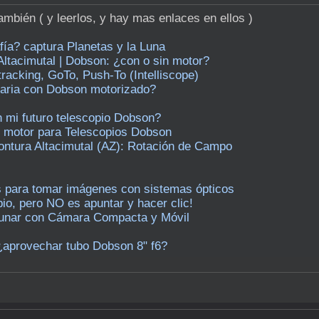
ambién ( y leerlos, y hay mas enlaces en ellos )
fía? captura Planetas y la Luna
Altacimutal | Dobson: ¿con o sin motor?
acking, GoTo, Push-To (Intelliscope)
etaria con Dobson motorizado?
 mi futuro telescopio Dobson?
y motor para Telescopios Dobson
ontura Altacimutal (AZ): Rotación de Campo
es para tomar imágenes con sistemas ópticos
opio, pero NO es apuntar y hacer clic!
 Lunar con Cámara Compacta y Móvil
 ¿aprovechar tubo Dobson 8" f6?