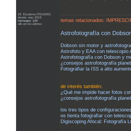
33 Escalona (TOLEDO)
desde: mar, 2015
temas relacionados: IMPRES
mensajes: 146
clik ver los últimos
Astrofotografía con Dobso
Dobson sin motor y astrofotogra
Astrofoto y EAA con telescopio 
Astrofotografía con Dobson y m
¿consejos astrofotografía plan
Fotografiar la ISS a alto aument
de interés también:
¿Qué me impide hacer fotos con
¿consejos astrofotografía plan
los tres tipos de configuracion
os tienta fotografiar con telesc
Digiscoping Afocal: Fotografía