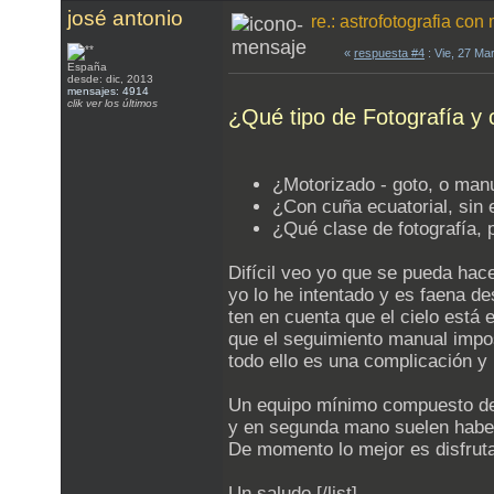
josé antonio
re.: astrofotografia co
«
respuesta #4
: Vie, 27 Ma
España
desde: dic, 2013
mensajes: 4914
clik ver los últimos
¿Qué tipo de Fotografía y
¿Motorizado - goto, o man
¿Con cuña ecuatorial, sin 
¿Qué clase de fotografía, p
Difícil veo yo que se pueda hace
yo lo he intentado y es faena de
ten en cuenta que el cielo está
que el seguimiento manual impo
todo ello es una complicación y 
Un equipo mínimo compuesto de m
y en segunda mano suelen habe
De momento lo mejor es disfruta
Un saludo.[/list]