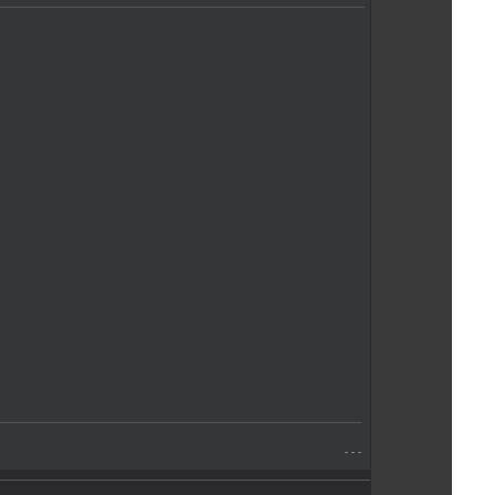
- - -