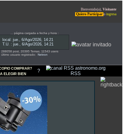
Bienvenido(a),
Visitante
Quiero Participar
o
ingresa
... página cargada a fecha y hora :
288058 post, 20395 Temas, 11543 users
último usuario registrado:
Nekron
COPIO COMPRAR?
?
RSS
A ELEGIR BIEN