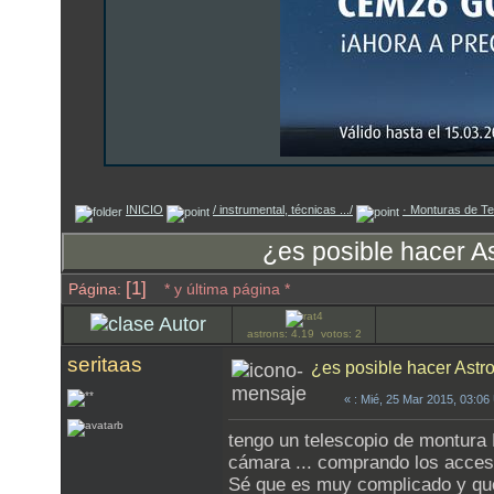
INICIO
/ instrumental, técnicas .../
· Monturas de Te
¿es posible hacer A
[1]
Página:
* y última página *
Autor
astrons: 4.19 votos: 2
seritaas
¿es posible hacer Astr
«
: Mié, 25 Mar 2015, 03:0
tengo un telescopio de montura 
cámara ... comprando los acceso
Sé que es muy complicado y que 