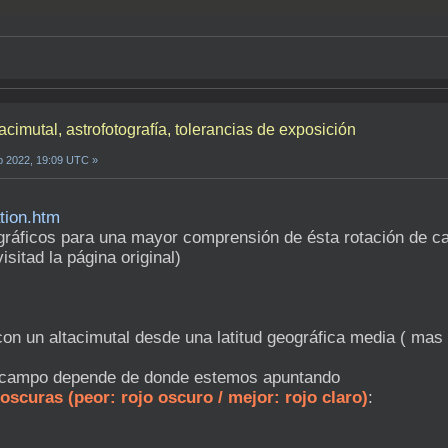
acimutal, astrofotografía, tolerancias de exposición
p 2022, 19:09 UTC »
ation.htm
 gráficos para una mayor comprensión de ésta rotación de c
sitad la página original)
n un altacimutal desde una latitud geográfica media ( mas
de campo depende de donde estemos apuntando
oscuras (peor: rojo oscuro / mejor: rojo claro)
: