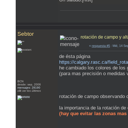
Sebtor
rotación de campo y alt
«
respuesta #5
: Mié, 14 Se
de ésta página
https://calgary.rasc.ca/field_rot
he cambiado los colores de los
(para mas precisión o medidas vi
BCN
desde: sep, 2006
mensajes: 28190
clik ver los últimos
rotación de campo observando co
la importancia de la rotación 
(hay que evitar las zonas mas 