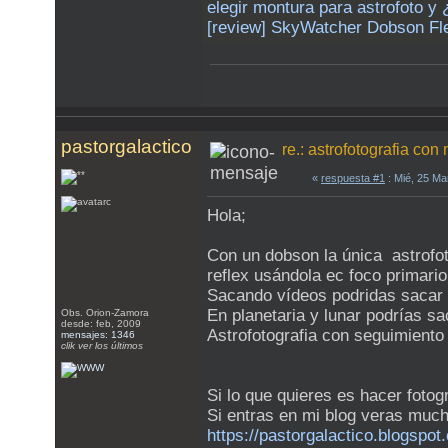
elegir montura para astrofoto y
[review] SkyWatcher Dobson Fle
pastorgalactico
re.: astrofotografia co
«
respuesta #1
: Mié, 25 Ma
Hola;
Con un dobson la única astrofot
reflex usándola ec foco primario
Sacando vídeos podridas sacar 
En planetaria y lunar podrías sa
Obs. Orion-Zamora
desde: feb, 2009
Astrofotografia con seguimiento
mensajes: 1346
clik ver los últimos
Si lo que quieres es hacer foto
Si entras en mi blog veras muc
https://pastorgalactico.blogspot