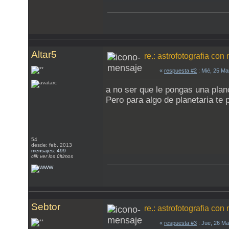
Altar5
re.: astrofotografia co
«
respuesta #2
: Mié, 25 Ma
a no ser que le pongas una plan
Pero para algo de planetaria te
54
desde: feb, 2013
mensajes: 499
clik ver los últimos
Sebtor
re.: astrofotografia co
«
respuesta #3
: Jue, 26 Ma