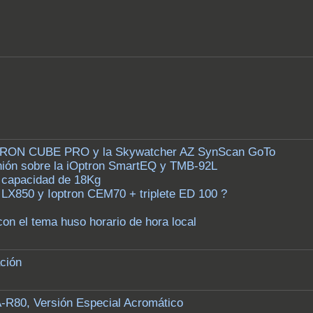
PTRON CUBE PRO y la Skywatcher AZ SynScan GoTo
inión sobre la iOptron SmartEQ y TMB-92L
 capacidad de 18Kg
LX850 y Ioptron CEM70 + triplete ED 100 ?
on el tema huso horario de hora local
ación
A-R80, Versión Especial Acromático