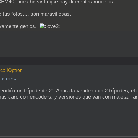
EM40, pues he visto que hay diferentes modelos.
us fotos.... son maravillosas.
uevamente genios.
rca iOptron
1:45 UTC »
dió con trípode de 2". Ahora la venden con 2 trípodes, el de 
más caro con encoders, y versiones que van con maleta. Tam