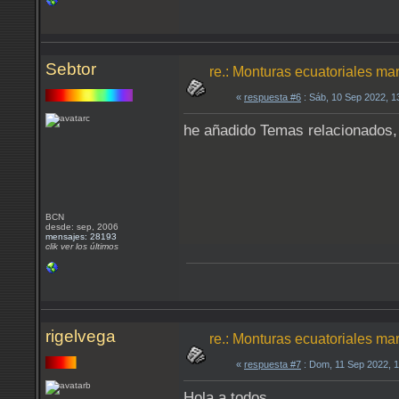
Sebtor
re.: Monturas ecuatoriales ma
«
respuesta #6
: Sáb, 10 Sep 2022, 
he añadido Temas relacionados, 
BCN
desde: sep, 2006
mensajes: 28193
clik ver los últimos
rigelvega
re.: Monturas ecuatoriales ma
«
respuesta #7
: Dom, 11 Sep 2022, 
Hola a todos.