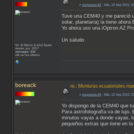
«
respuesta #2
: Sáb, 10 Sep 2022, 
Tuve una CEM40 y me pareció una
solar, planetaria) la tiene ahor
Yo ahora uso una iOptron AZ Pro
Un saludo
54 El Bierzo (León) Spain
desde: jun, 2017
mensajes: 334
clik ver los últimos
boreack
re.: Monturas ecuatoriales ma
«
respuesta #3
: Sáb, 10 Sep 2022, 
Yo dispongo de la CEM40 que tu
Para astrofotografía va de lujo. 
minutos vayas a donde vayas, los
pequeños extras que tiene en la