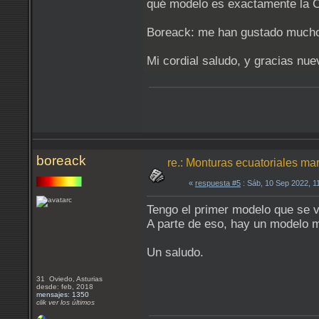
qué modelo es exactamente la C
Boreack: me han gustado mucho t
Mi cordial saludo, y gracias n
boreack
re.: Monturas ecuatoriales ma
«
respuesta #5
: Sáb, 10 Sep 2022, 1
Tengo el primer modelo que se ven
A parte de eso, hay un modelo 
Un saludo.
31 Oviedo, Asturias
desde: feb, 2018
mensajes: 1350
clik ver los últimos