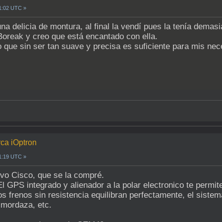
01:02 UTC »
 delicia de montura, al final la vendí pues la tenía demas
a Boreak y creo que está encantado con ella.
 que sin ser tan suave y precisa es suficiente para mis nec
rca iOptron
01:19 UTC »
vo Cisco, que se la compré.
El GPS integrado y alienador a la polar electronico te permite
 frenos sin resistencia equilibran perfectamente, el sistem
 mordaza, etc.