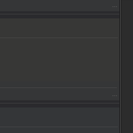
- - -
- - -