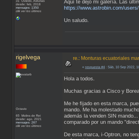
Aquí te dejo mi galería. Las úl
31 Oviedo, Asturias
desde: feb, 2018
https://www.astrobin.com/users
mensajes: 1350
clik ver los últimos
Un saludo.
rigelvega
re.: Monturas ecuatoriales ma
«
respuesta #4
: Sáb, 10 Sep 2022, 
Hola a todos.
Muchas gracias a Cisco y Borea
Me he fijado en esta marca, pue
mando. Me ha molestado mucho 
Octavio
además la venden SIN mando... c
65 Molins de Rei
desde: ago, 2021
comparado por un mando "direct
mensajes: 267
clik ver los últimos
De esta marca, i-Optron, no ten