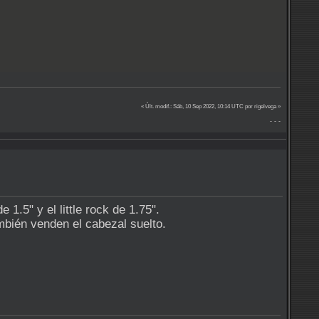
« Últ. modif.: Sáb, 10 Sep 2022, 10:14 UTC por rigelvega »
- - -
1.5" y el little rock de 1.75".
bién venden el cabezal suelto.