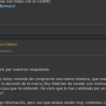
timas son todas con la CEM40:
/Boreack/
rca iOptron
10:12 UTC »
ck por vuestras respuestas.
s estoy mirando de comprarme una nueva montura, que sea li
la decisión de la marca Sky-Watcher de vender sus montur
osa que no entiendo. He visto que lo han cambiado por un 
o".
go información, pero veo que ambos estáis muy contentos co