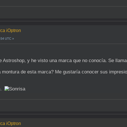
rca iOptron
3:54 UTC »
 Astroshop, y he visto una marca que no conocía. Se llama
a montura de esta marca? Me gustaría conocer sus impresio
e.
rca iOptron