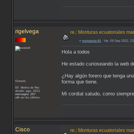
rigelvega
re.: Monturas ecuatoriales ma
«
respuesta #1
: Vie, 09 Sep 2022, 2
Hola a todos
He estado curioseando la web de
¿Hay algún forero que tenga un
forma que tiene.
Octavio
65 Molins de Rei
desde: ago, 2021
Mi cordial saludo, como siempr
mensajes: 267
clik ver los últimos
Cisco
re.: Monturas ecuatoriales ma