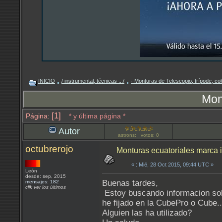
INICIO
/ instrumental, técnicas .../
· Monturas de Telescopio, trípode, 
Mon
[1]
Página:
* y última página *
Autor
astrons: votos: 0
octubrerojo
Monturas ecuatoriales marca 
«
: Mié, 28 Oct 2015, 09:44 UTC »
León
desde: sep, 2015
Buenas tardes,
mensajes: 182
clik ver los últimos
Estoy buscando informacion sob
he fijado en la CubePro o Cube..
Alguien las ha utilizado?