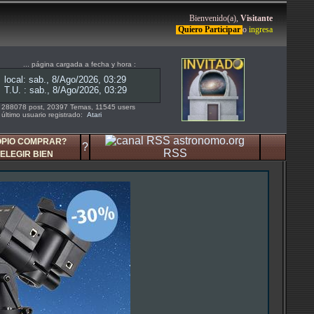
Bienvenido(a),
Visitante
Quiero Participar
o
ingresa
... página cargada a fecha y hora :
288078 post, 20397 Temas, 11545 users
último usuario registrado:
Atari
OPIO COMPRAR?
?
RSS
ELEGIR BIEN