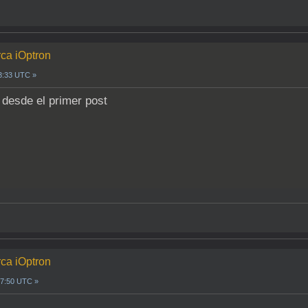
rca iOptron
13:33 UTC »
desde el primer post
rca iOptron
17:50 UTC »