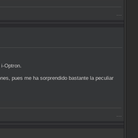
- - -
 i-Optron.
nes, pues me ha sorprendido bastante la peculiar
- - -