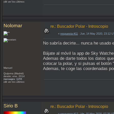
clik ver los últimos
Nolomar
re.: Buscador Polar - Introscopio
«
respuesta #11
: Jue, 14 May 2020, 23:12 
No sabría decirte... nunca he usado el
Bájate al móvil la app de Sky Watche
Ademas de darte todos los datos que 
colocar la polar, y si pulsas el botó
Ademas, te coge las coordenadas por
Manuel
Quijorna (Madrid)
desde: ene, 2014
mensajes: 1155
clik ver los últimos
Sirio B
re.: Buscador Polar - Introscopio
«
respuesta #12
: Vie, 15 May 2020, 07:35 U