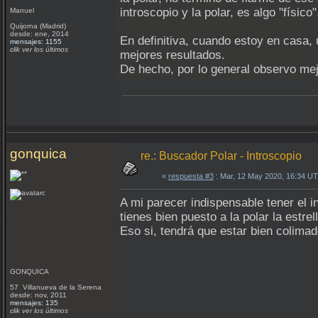
introscopio y la polar, es algo "físico"
Manuel
Quijorna (Madrid)
desde: ene, 2014
En definitiva, cuando estoy en casa, 
mensajes: 1155
clik ver los últimos
mejores resultados.
De hecho, por lo general observo me
gonquica
re.: Buscador Polar - Introscopio
«
respuesta #3
: Mar, 12 May 2020, 16:34 U
A mi parecer indispensable tener el i
tienes bien puesto a la polar la estrel
Eso si, tendrá que estar bien colimad
GONQUICA
57 Villanueva de la Serena
desde: nov, 2011
mensajes: 135
clik ver los últimos