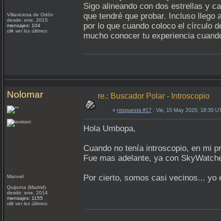
Sigo alineando con dos estrellas y c
que tendré que probar. Incluso llego
Villaviciosa de Odón
desde: ene, 2015
por lo que cuando coloco el círculo de
mensajes: 104
clik ver los últimos
mucho conocer tu experiencia cuando
Nolomar
re.: Buscador Polar - Introscopio
«
respuesta #17
: Vie, 15 May 2020, 18:30 U
Hola Umbopa,
Cuando no tenía introscopio, en mi p
Fue mas adelante, ya con SkyWatcher,
Por cierto, somos casi vecinos... yo 
Manuel
Quijorna (Madrid)
desde: ene, 2014
mensajes: 1155
clik ver los últimos