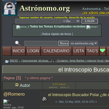
Astrónomo.org
Astronomía · Tel
¡20 AÑOS ONLIN
Ingresar nombre de usuario, contraseña, duración de la sesión
Todos los Temas Actualizados recientes
|
Índice rápido de foros
|
INICIO
LOGIN
CALENDARIO
LISTA
TAG'S
INICIO
/ instrumental, técnicas .../
· Oculares / lente Barlow / reductor focal / di
el Introscopio Busca
[1]
Página:
* y última página *
Autor
astrons: votos: 0
@Romero
el Introscopio Buscador Polar ¿de q
«
: Mar, 12 May 2020, 10:31 UTC »
Huelva
desde: ago, 2018