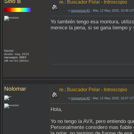
Sirio B
re.: Buscador Polar - Introscopio
«
respuesta #1
: Mar, 12 May 2020, 10:46 U
Yo también tengo esa montura, utiliz
merece la pena, si se gana tiempo y s
Madrid
desde: may, 2016
mensajes: 4883
clik ver los últimos
Nolomar
re.: Buscador Polar - Introscopio
«
respuesta #2
: Mar, 12 May 2020, 16:07 U
Hola,
Yo no tengo la AVX, pero entiendo q
Personalmente considero mas fiable el
la polar, no termino de fiarme de ese