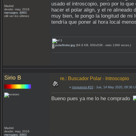
usado el introscopio, pero por lo qu
Madrid
hacer el polar align, y el re alineado
desde: may, 2016
mensajes: 4883
muy bien, le pongo la longitud de mi 
clik ver los últimos
tendría que poner al hora local meno
polarfinder.jpg
(94.9 KB, 600x538 - visto 1368 veces.)
Sirio B
re.: Buscador Polar - Introscopio
«
respuesta #10
: Jue, 14 May 2020, 09:36 
Bueno pues ya me lo he comprado
Madrid
desde: may, 2016
mensajes: 4883