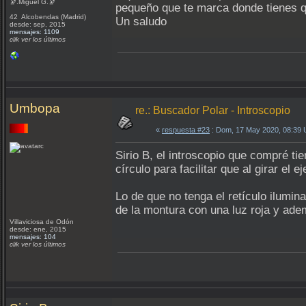
🔭.Miguel G.🔭
pequeño que te marca donde tienes qu
42 Alcobendas (Madrid)
Un saludo
desde: sep, 2015
mensajes: 1109
clik ver los últimos
Umbopa
re.: Buscador Polar - Introscopio
«
respuesta #23
: Dom, 17 May 2020, 08:39
Sirio B, el introscopio que compré t
círculo para facilitar que al girar el
Lo de que no tenga el retículo ilumin
de la montura con una luz roja y ad
Villaviciosa de Odón
desde: ene, 2015
mensajes: 104
clik ver los últimos