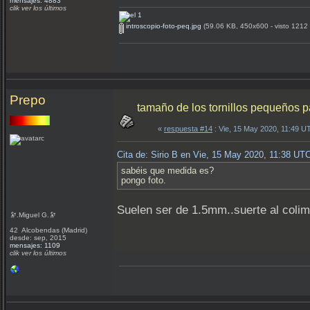
mensajes: 4883
clik ver los últimos
introscopio-foto-peq.jpg
(59.06 KB, 450x600 - visto 1212 
Prepo
tamaño de los tornillos pequeños p
«
respuesta #14
: Vie, 15 May 2020, 11:49 U
Cita de: Sirio B en Vie, 15 May 2020, 11:38 UT
sabéis que medida es?
pongo foto.
Suelen ser de 1.5mm..suerte al coli
🔭.Miguel G.🔭
42 Alcobendas (Madrid)
desde: sep, 2015
mensajes: 1109
clik ver los últimos