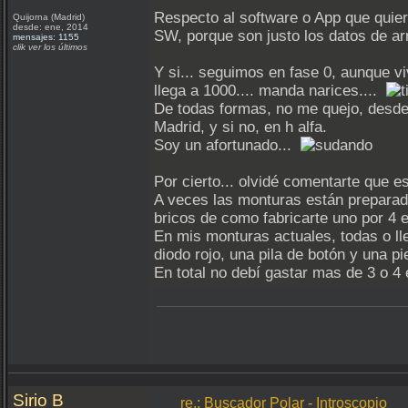
Respecto al software o App que quiera
Quijorna (Madrid)
desde: ene, 2014
SW, porque son justo los datos de ar
mensajes: 1155
clik ver los últimos
Y si... seguimos en fase 0, aunque v
llega a 1000.... manda narices....
De todas formas, no me quejo, desde e
Madrid, y si no, en h alfa.
Soy un afortunado...
Por cierto... olvidé comentarte que es
A veces las monturas están preparada
bricos de como fabricarte uno por 4 
En mis monturas actuales, todas o ll
diodo rojo, una pila de botón y una 
En total no debí gastar mas de 3 o 4 
Sirio B
re.: Buscador Polar - Introscopio