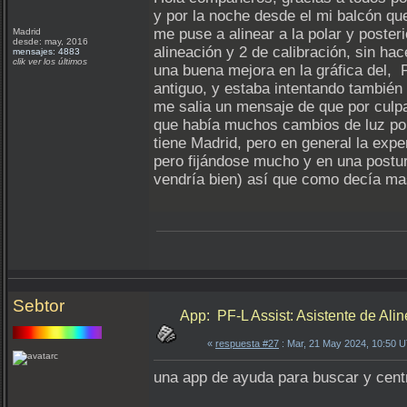
y por la noche desde el mi balcón que
me puse a alinear a la polar y poster
Madrid
desde: may, 2016
alineación y 2 de calibración, sin ha
mensajes: 4883
clik ver los últimos
una buena mejora en la gráfica del
antiguo, y estaba intentando también
me salia un mensaje de que por culpa
que había muchos cambios de luz por r
tiene Madrid, pero en general la expe
pero fijándose mucho y en una postur
vendría bien) así que como decía ma
Sebtor
App: PF-L Assist: Asistente de Ali
«
respuesta #27
: Mar, 21 May 2024, 10:50 
una app de ayuda para buscar y centr