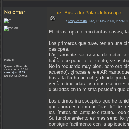
Nolomar
re.: Buscador Polar - Introscopio
«
respuesta #8
: Mié, 13 May 2020, 19:24 U
El introscopio, como tantas cosas, t
Los primeros que tuve, tenían una cir
casiopea.
Lógicamente, se trataba de meter la p
había que poner el circulito, se usab
Manuel
No lo recuerdo muy bien, pero era al
Quijorna (Madrid)
desde: ene, 2014
acuerdo). girabas el eje AR hasta qu
mensajes: 1155
clik ver los últimos
hasta la fecha actual, y donde quedar
venían dibujadas las constelaciones 
dibujadas en la misma posición que el
Los últimos introscopios que he tenid
que ahora es como un "pasillo" de tre
los límites del antiguo circuito. Todo
Su funcionamiento es mas sencillo, ya
consigue fácilmente con la aplicació