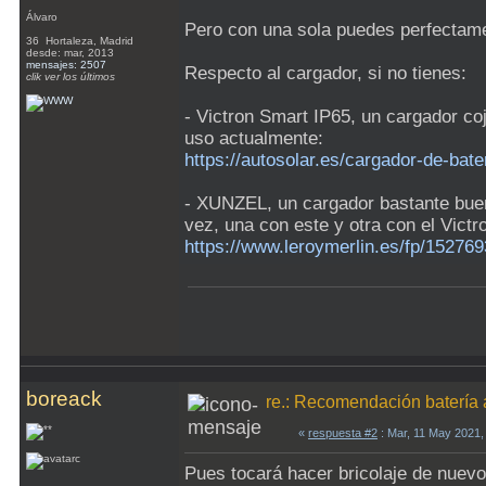
Álvaro
Pero con una sola puedes perfectame
36 Hortaleza, Madrid
desde: mar, 2013
mensajes: 2507
Respecto al cargador, si no tienes:
clik ver los últimos
- Victron Smart IP65, un cargador coj
uso actualmente:
https://autosolar.es/cargador-de-bat
- XUNZEL, un cargador bastante bueno
vez, una con este y otra con el Victr
https://www.leroymerlin.es/fp/152769
boreack
re.: Recomendación batería 
«
respuesta #2
: Mar, 11 May 2021,
Pues tocará hacer bricolaje de nuevo 