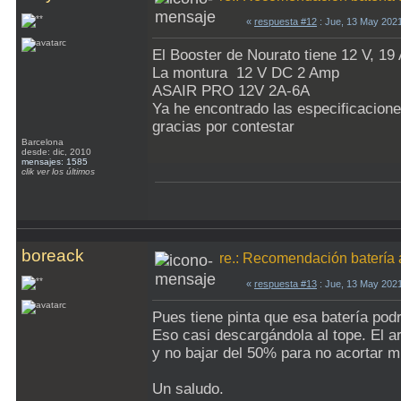
«
respuesta #12
: Jue, 13 May 202
El Booster de Nourato tiene 12 V, 19
La montura 12 V DC 2 Amp
ASAIR PRO 12V 2A-6A
Ya he encontrado las especificacion
gracias por contestar
Barcelona
desde: dic, 2010
mensajes: 1585
clik ver los últimos
boreack
re.: Recomendación batería 
«
respuesta #13
: Jue, 13 May 202
Pues tiene pinta que esa batería pod
Eso casi descargándola al tope. El 
y no bajar del 50% para no acortar mu
Un saludo.