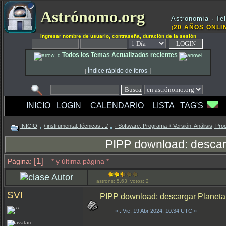
Astrónomo.org
Astronomía · Tel
¡20 AÑOS ONLIN
Ingresar nombre de usuario, contraseña, duración de la sesión
Todos los Temas Actualizados recientes
|
Índice rápido de foros
|
INICIO
LOGIN
CALENDARIO
LISTA
TAG'S
INICIO
/ instrumental, técnicas .../
· Software, Programa + Versión. Análisis, Pro
PIPP download: descar
[1]
Página:
* y última página *
Autor
astrons: 5.63 votos: 2
SVI
PIPP download: descargar Planeta
«
: Vie, 19 Abr 2024, 10:34 UTC »