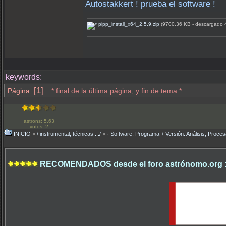
Autostakkert ! prueba el software !
pipp_install_x64_2.5.9.zip
(9700.36 KB - descargado 
keywords:
[1]
Página:
* final de la última página, y fin de tema.*
astrons: 5.63
votos: 2
INICIO
>
/ instrumental, técnicas .../
>
· Software, Programa + Versión. Análisis, Proces
RECOMENDADOS desde el foro astrónomo.org 