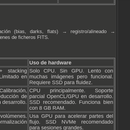
ción (bias, darks, flats) → registro/alineado →
menes de ficheros FITS.
Uso de hardware
 + stacking
Solo CPU. Sin GPU. Lento con
Limitado en
muchas imágenes pero funcional.
Requiere SSD para fluidez.
libración,
CPU principalmente. Soporte
reducción de
parcial OpenCL/GPU en desarrollo.
 desarrollo.
SSD recomendado. Funciona bien
con 8 GB RAM.
 volúmenes.
Usa GPU para acelerar partes del
ormalización
flujo. SSD NVMe recomendado
para sesiones grandes.