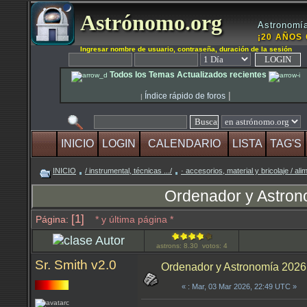
Astrónomo.org
Astronomía
¡20 AÑOS 
Ingresar nombre de usuario, contraseña, duración de la sesión
Todos los Temas Actualizados recientes
|
Índice rápido de foros
|
INICIO
LOGIN
CALENDARIO
LISTA
TAG'S
INICIO
/ instrumental, técnicas .../
· accesorios, material y bricolaje / a
Ordenador y Astron
[1]
Página:
* y última página *
Autor
astrons: 8.30 votos: 4
Sr. Smith v2.0
Ordenador y Astronomía 202
«
: Mar, 03 Mar 2026, 22:49 UTC »