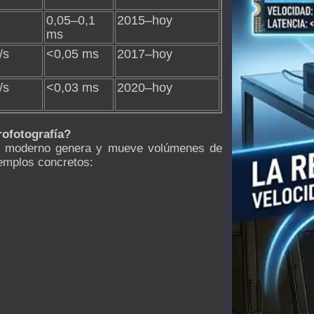
0,05–0,1
2015–hoy
ms
/s
<0,05 ms
2017–hoy
/s
<0,03 ms
2020–hoy
rofotografía?
co moderno genera y mueve volúmenes de
jemplos concretos: