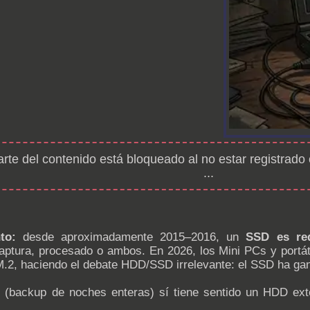
arte del contenido está bloqueado al no estar registrado
...
to:
desde aproximadamente 2015–2016, un
SSD es re
captura, procesado o ambos. En 2026, los Mini PCs y port
.2, haciendo el debate HDD/SSD irrelevante: el SSD ha gan
s (backup de noches enteras) sí tiene sentido un HDD ex