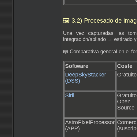
🖼️ 3.2) Procesado de image
Una vez capturadas las tomas
integración/apilado → estirado 
📖 Comparativa general en el fo
Software
Coste
DeepSkyStacker
Gratuito
(DSS)
Siril
Gratui
Open
Source
AstroPixelProcessor
Comerci
(APP)
(suscrip