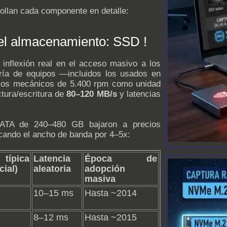
ollan cada componente en detalle:
del almacenamiento: SSD !
inflexión real en el acceso masivo a los
ía de equipos —incluidos los usados en
cos mecánicos de 5.400 rpm como unidad
ctura/escritura de
80–120 MB/s
y latencias
SATA de 240–480 GB bajaron a precios
icando el ancho de banda por 4–5x:
ípica
Latencia
Época de
cial)
aleatoria
adopción
masiva
10–15 ms
Hasta ~2014
8–12 ms
Hasta ~2015