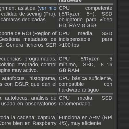
hardware
gnment asistida (
ver hilo
CPU competente
 calidad de seeing (Pro).
(i5/Ryzen 5+), SSD
 cámaras dedicadas.
obligatorio para vídeo
HD, RAM 8 GB+
Soporte de ROI (Region of
CPU media, SSD
. Gestiona metadatos de
indispensable para
S. Genera ficheros SER
>100 fps
ecuencias programadas,
CPU i5/Ryzen 5
olving integrado, control
mínimo, SSD, 8–16
ugins muy activo.
GB RAM
autofocus, histograma,
CPU básica suficiente,
fos con DSLR que dan el
compatible con
hardware antiguo
, autofocus, análisis de
CPU media, SSD
e usado en observatorios
recomendado
toda la cadena: captura,
Funciona en ARM (RPi
 Corre bien en Raspberry
4/5), muy eficiente