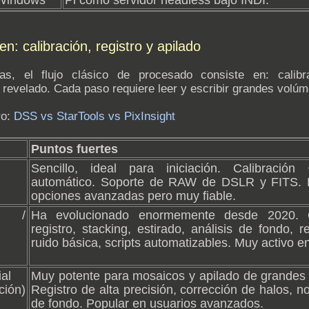
Windows
Pi como servidor headless bajo INDI.
n: calibración, registro y apilado
, el flujo clásico de procesado consiste en: calibra
y revelado. Cada paso requiere leer y escribir grandes volú
ro:
DSS vs StarTools vs PixInsight
Puntos fuertes
Sencillo, ideal para iniciación. Calibración
automático. Soporte de RAW de DSLR y FITS. 
opciones avanzadas pero muy fiable.
to /
Ha evolucionado enormemente desde 2020. Ca
registro, stacking, estirado, análisis de fondo, 
ruido básica, scripts automatizables. Muy activo en
al
Muy potente para mosaicos y apilado de grandes
ción)
Registro de alta precisión, corrección de halos, n
de fondo. Popular en usuarios avanzados.