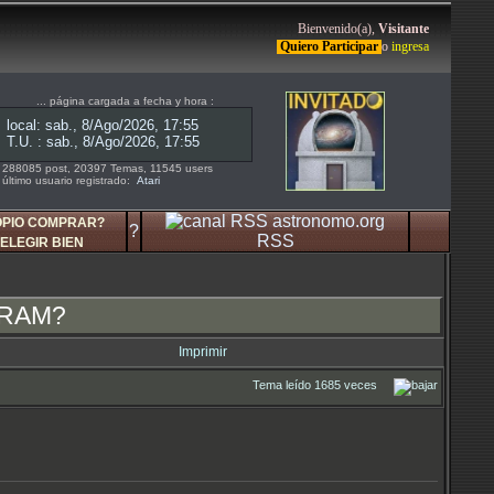
Bienvenido(a),
Visitante
Quiero Participar
o
ingresa
... página cargada a fecha y hora :
288085 post, 20397 Temas, 11545 users
último usuario registrado:
Atari
OPIO COMPRAR?
?
RSS
ELEGIR BIEN
U RAM?
Imprimir
Tema leído 1685 veces