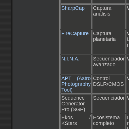
SharpCap
Captura +
análisis
FireCapture
Captura
planetaria
N.I.N.A.
Secuenciador
avanzado
APT (Astro
Control
Photography
DSLR/CMOS
Tool)
Sequence
Secuenciador
Generator
Pro (SGP)
Ekos /
Ecosistema
KStars
completo