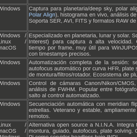
Windows
Captura para planetaria/deep sky, polar ali
Polar Align
), histograma en vivo, análisis de
Soporta SER, AVI, FITS y formatos RAW de
Windows /
Especializado en planetaria, lunar y solar. 
Linux /
Interest) para captura a alta velocidad
macOS
tiempo por frame, muy útil para WinJUPO
con timestamps precisos.
Windows
Automatización completa de la sesión: s
autofocus automático por curva HFR, plate s
de montura/filtros/rotador. Ecosistema de pl
Windows
Control de cámaras Canon/Nikon/CMOS, 
análisis de FWHM. Popular entre fotógra
salto al control automatizado.
Windows
Secuenciación automática con meridian flip
estrellas. Veterano y estable, ampliament
remotos.
Linux /
Alternativa open source a N.I.N.A. Integra 
macOS /
montura, guiado, autofocus, plate solving.