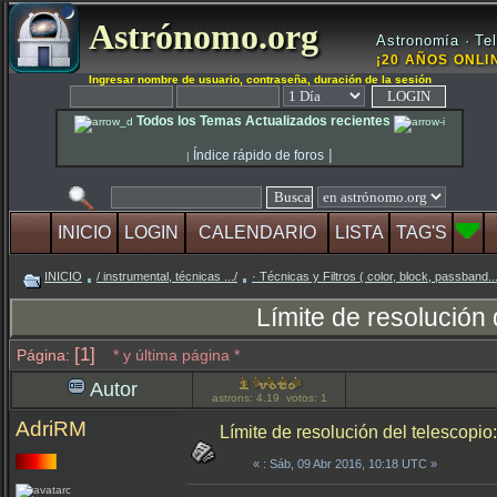
Astrónomo.org
Astronomía · Tel
¡20 AÑOS ONLIN
Ingresar nombre de usuario, contraseña, duración de la sesión
Todos los Temas Actualizados recientes
|
Índice rápido de foros
|
INICIO
LOGIN
CALENDARIO
LISTA
TAG'S
INICIO
/ instrumental, técnicas .../
· Técnicas y Filtros ( color, block, passband..
Límite de resolución 
[1]
Página:
* y última página *
Autor
astrons: 4.19 votos: 1
AdriRM
Límite de resolución del telescopio:
«
: Sáb, 09 Abr 2016, 10:18 UTC »