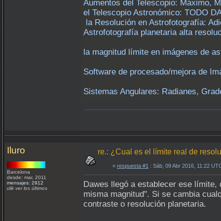
Aumentos del Telescopio: Máximo, M
el Telescopio Astronómico: TODO D
la Resolución en Astrofotografía: A
Astrofotografía planetaria alta resol
la magnitud límite en imágenes de astr
Software de procesado/mejora de I
Sistemas Angulares: Radianes, Grad
Iluro
re.: ¿Cual es el límite real de reso
«
respuesta #1
: Sáb, 09 Abr 2016, 11:22 UT
Barcelona
desde: mar, 2011
Dawes llegó a establecer ese límite,
mensajes: 2912
clik ver los últimos
misma magnitud". Si se cambia cualqu
contraste o resolución planetaria.