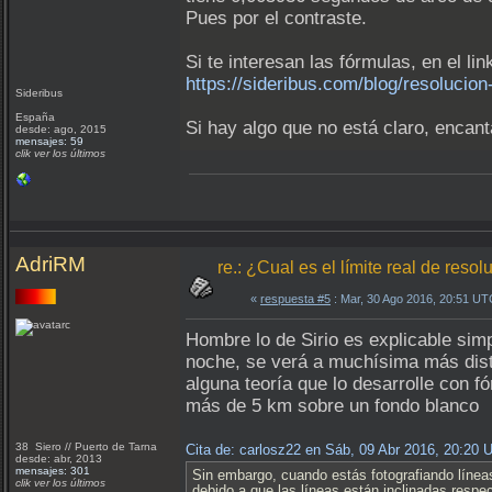
Pues por el contraste.
Si te interesan las fórmulas, en el li
https://sideribus.com/blog/resolucion
Sideribus
España
Si hay algo que no está claro, encan
desde: ago, 2015
mensajes: 59
clik ver los últimos
AdriRM
re.: ¿Cual es el límite real de reso
«
respuesta #5
: Mar, 30 Ago 2016, 20:51 UT
Hombre lo de Sirio es explicable simp
noche, se verá a muchísima más dista
alguna teoría que lo desarrolle con f
más de 5 km sobre un fondo blanco
38 Siero // Puerto de Tarna
Cita de: carlosz22 en Sáb, 09 Abr 2016, 20:20 
desde: abr, 2013
mensajes: 301
Sin embargo, cuando estás fotografiando línea
clik ver los últimos
debido a que las líneas están inclinadas resp