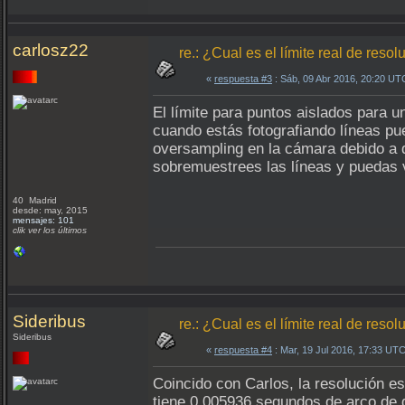
carlosz22
re.: ¿Cual es el límite real de reso
«
respuesta #3
: Sáb, 09 Abr 2016, 20:20 UT
El límite para puntos aislados para u
cuando estás fotografiando líneas pu
oversampling en la cámara debido a q
sobremuestrees las líneas y puedas ve
40 Madrid
desde: may, 2015
mensajes: 101
clik ver los últimos
Sideribus
re.: ¿Cual es el límite real de reso
Sideribus
«
respuesta #4
: Mar, 19 Jul 2016, 17:33 UTC
Coincido con Carlos, la resolución es 
tiene 0,005936 segundos de arco de d