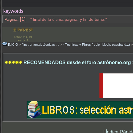
keywords:
[1]
Página:
* final de la última página, y fin de tema.*
astrons: 4.19
votos: 1
INICIO
>
/ instrumental, técnicas .../
>
· Técnicas y Filtros ( color, block, passband...)
RECOMENDADOS desde el foro astrónomo.org 
|
Índice Rápid