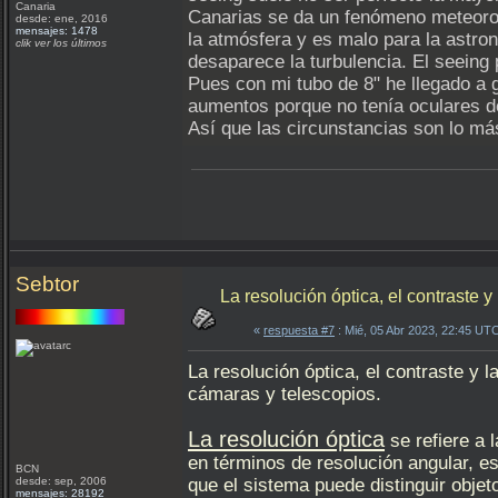
Canaria
Canarias se da un fenómeno meteorol
desde: ene, 2016
mensajes: 1478
la atmósfera y es malo para la astro
clik ver los últimos
desaparece la turbulencia. El seeing
Pues con mi tubo de 8" he llegado a
aumentos porque no tenía oculares d
Así que las circunstancias son lo má
Sebtor
La resolución óptica, el contraste y
«
respuesta #7
: Mié, 05 Abr 2023, 22:45 UT
La resolución óptica, el contraste y l
cámaras y telescopios.
La resolución óptica
se refiere a
en términos de resolución angular, e
BCN
desde: sep, 2006
que el sistema puede distinguir obje
mensajes: 28192