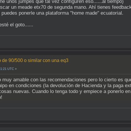
ne unos jumpes que tal vez configuren eso......al tiempo)
scar un meade etx70 de segunda mano. Ahí tienes feedback a
n puedes ponerle una plataforma "home made" ecuatorial.
sté el goto......
 de 90/500 o similar con una eq3
21:21 UTC »
muy amable con las recomendaciones pero lo cierto es que l
ipo en condiciones (la devolución de Hacienda y la paga ex
cosas nuevas. Cuando lo tenga todo y empiece a ponerlo en
o!