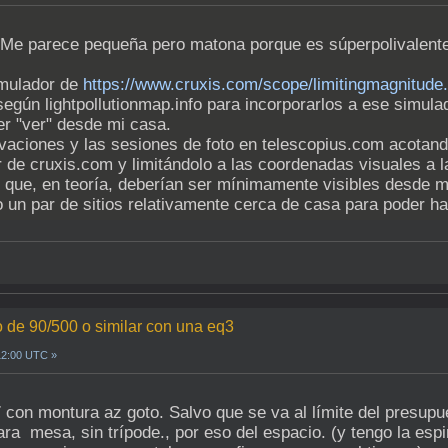
 Me parece pequeña pero matona porque es súperpolivalente 
imulador de
https://www.cruxis.com/scope/limitingmagnitude
según lightpollutionmap.info para incorporarlos a ese simu
r "ver" desde mi casa.
vaciones y las sesiones de foto en telescopius.com acotand
 de cruxis.com y limitándolo a las coordenadas visuales a 
 que, en teoría, deberían ser mínimamente visibles desde mi
un par de sitios relativamente cerca de casa para poder h
 de 90/500 o similar con una eq3
12:00 UTC »
con montura az goto. Salvo que se va al límite del presupue
 mesa, sin trípode., por eso del espacio. (y tengo la espini