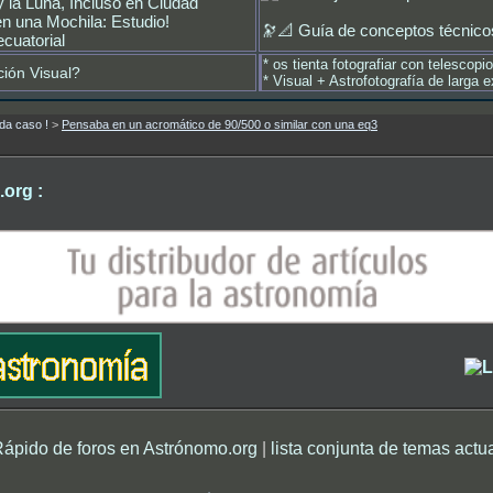
y la Luna, Incluso en Ciudad
n una Mochila: Estudio!
🔭📐
Guía de conceptos técnicos
cuatorial
*
os tienta fotografiar con telescopi
ción Visual?
*
Visual + Astrofotografía de larga
da caso !
>
Pensaba en un acromático de 90/500 o similar con una eq3
org :
Rápido de foros en Astrónomo.org
|
lista conjunta de temas actu