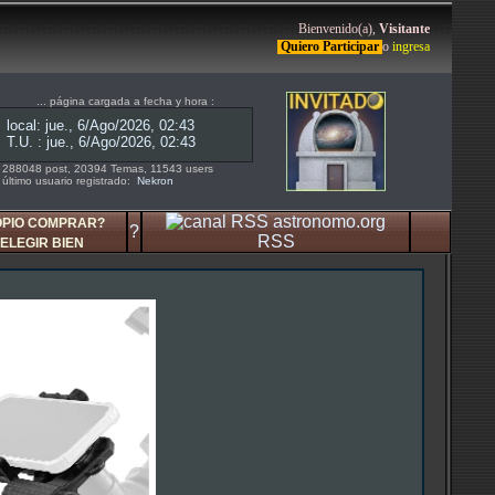
Bienvenido(a),
Visitante
Quiero Participar
o
ingresa
... página cargada a fecha y hora :
288048 post, 20394 Temas, 11543 users
último usuario registrado:
Nekron
OPIO COMPRAR?
?
RSS
ELEGIR BIEN