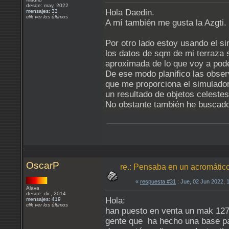
desde: may, 2022
Hola Daedin.
mensajes: 33
clik ver los últimos
A mí también me gusta la Azgti.
Por otro lado estoy usando el s
los datos de sqm de mi terraza 
aproximada de lo que voy a pode
De ese modo planifico las obser
que me proporciona el simulador
un resultado de objetos celestes
No obstante también he buscado 
OscarP
re.: Pensaba en un acromático
«
respuesta #31
: Jue, 02 Jun 2022, 
Alava
desde: dic, 2014
Hola:
mensajes: 419
clik ver los últimos
han puesto en venta un mak 127 
gente que ha hecho una base para