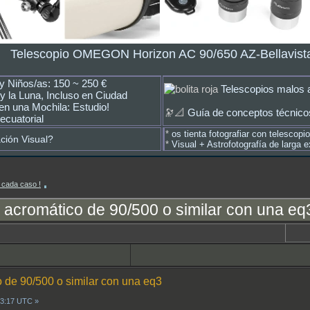
Telescopio OMEGON Horizon AC 90/650 AZ-Bellavist
 y Niños/as: 150 ~ 250 €
Telescopios malos a
y la Luna, Incluso en Ciudad
en una Mochila: Estudio!
🔭📐
Guía de conceptos técnicos
ecuatorial
*
os tienta fotografiar con telescopi
ación Visual?
*
Visual + Astrofotografía de larga
a cada caso !
acromático de 90/500 o similar con una eq
 de 90/500 o similar con una eq3
13:17 UTC »