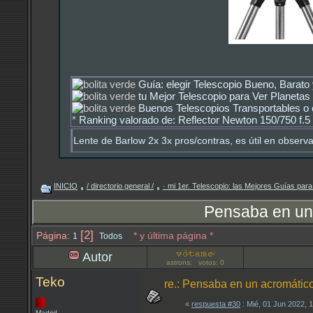
Guía: elegir Telescopio Bueno, Barato
tu Mejor Telescopio para Ver Planetas 
Buenos Telescopios Transportables o 
*
Ranking valorado de: Reflector Newton 150/750 f.5 
Lente de Barlow 2x 3x pros/contras, es útil en observ
INICIO
/ directorio general /
· mi 1er. Telescopio: las Mejores Guías par
Pensaba en un 
[2]
Página:
* y última página *
1
Todos
Autor
astrons: votos: 0
Teko
re.: Pensaba en un acromático
«
respuesta #30
: Mié, 01 Jun 2022, 
Madrid