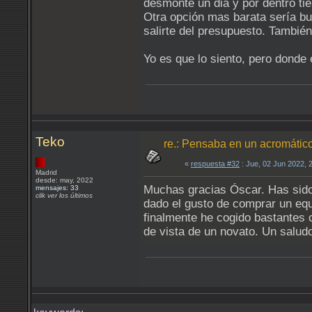
desmonté un dia y por dentro tie
Otra opción mas barata sería bu
salirte del presupuesto. Tambié
Yo es que lo siento, pero donde e
Teko
re.: Pensaba en un acromático
«
respuesta #32
: Jue, 02 Jun 2022, 
Madrid
desde: may, 2022
Muchas gracias Óscar. Has sido 
mensajes: 33
clik ver los últimos
dado el gusto de comprar un equ
finalmente he cogido bastantes 
de vista de un novato. Un salud