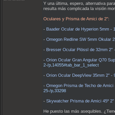
Y una última, espero, alternativa pa
resulta más complicada la visión mono
Oculares y Prisma de Amici de 2":
-
Baader Ocular de Hyperion 5mm - 
-
Omegon Redline SW 5mm Okular 2"
-
Bresser Ocular Plössl de 32mm 2" 
-
Orion Ocular Gran Angular Q70 Sup
2-/p,14055#tab_bar_1_select
-
Orion Ocular DeepView 35mm 2" - 
-
Omegon Prisma de Techo de Amici 45°
25-/p,33298
-
Skywatcher Prisma de Amici 45º 2" 
He puesto las más asequibles. ¿Tien