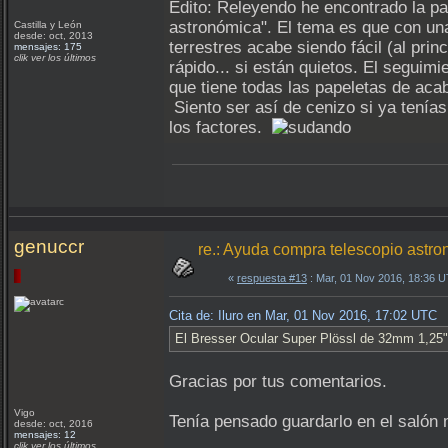
Edito: Releyendo he encontrado la par
astronómica". El tema es que con una
Castilla y León
desde: oct, 2013
terrestres acabe siendo fácil (al prin
mensajes: 175
clik ver los últimos
rápido... si están quietos. El seguim
que tiene todas las papeletas de aca
Siento ser así de cenizo si ya tenía
los factores.
genuccr
re.: Ayuda compra telescopio astron
«
respuesta #13
: Mar, 01 Nov 2016, 18:36 
Cita de: Iluro en Mar, 01 Nov 2016, 17:02 UTC
El Bresser Ocular Super Plössl de 32mm 1,25"
Gracias por tus comentarios.
Vigo
Tenía pensado guardarlo en el salón 
desde: oct, 2016
mensajes: 12
clik ver los últimos