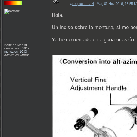
«
respuesta #14
: Mar, 01 Nov 2016, 18:55 
Hola.
Un inciso sobre la montura, si me pe
Ya he comentado en alguna ocasión, q
Norte de Madrid
desde: may, 2012
mensajes: 1033
clik ver los últimos