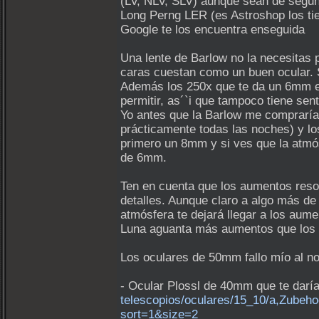
(LV, NLV, SLV) aunque sean de segun
Long Perng LER (es Astroshop los ti
Google te los encuentra enseguida
Una lente de Barlow no la necesitas 
caras cuestan como un buen ocular. S
Además los 250x que te da un 6mm en
permitir, as´`i que tampoco tiene sen
Yo antes que la Barlow me compraría 
prácticamente todas las noches) y l
primero un 8mm y si ves que la atmós
de 6mm.
Ten en cuenta que los aumentos reso
detalles. Aunque claro a algo más de
atmósfera te dejará llegar a los aum
Luna aguanta más aumentos que los p
Los oculares de 50mm fallo mío al no
- Ocular Plossl de 40mm que te darí
telescopios/oculares/15_10/a,Zube
sort=1&size=2