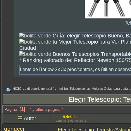
Te
Guía: elegir Telescopio Bueno, B
tu Mejor Telescopio para Ver Plan
Ciudad
Buenos Telescopios Transportable
*
Ranking valorado de: Reflector Newton 150/750
Lente de Barlow 2x 3x pros/contras, es útil en observ
INICIO
/ directorio general /
· mi 1er. Telescopio: las Mejores Guías para cada c
Elegir Telescopio: T
[1]
Página:
* y última página *
Autor
astrons: 5.63 votos: 2
genuccr
Elegir Telescopio: Terrestre/Astron