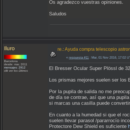
Os agradezco vuestras opiniones.
Saludos
Iluro
re.: Ayuda compra telescopio astron
«
respuesta #11
: Mar, 01 Nov 2016, 17:02 U
Barcelona
desde: mar, 2011
El Bresser Ocular Super Plössl de 32
mensajes: 2912
clik ver los últimos
Los prismas mejores suelen ser los B
Por la pupila de salida no me preoc
de día se contrae, así que una pupil
si marcas una casilla puede converti
En cuanto a la humedad si que el roc
suelen llevar parasol /pararrocío in
Protectore Dew Shield es suficiente