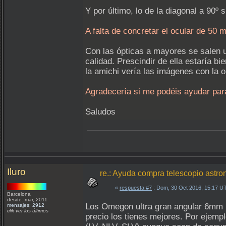
Y por último, lo de la diagonal a 90º
A falta de concretar el ocular de 50 
Con las ópticas a mayores se salen u
calidad. Prescindir de ella estaría bi
la amichi vería las imágenes con la o
Agradecería si me podéis ayudar para 
Saludos
Iluro
re.: Ayuda compra telescopio astron
«
respuesta #7
: Dom, 30 Oct 2016, 15:17 U
Barcelona
desde: mar, 2011
Los Omegon ultra gran angular 6mm 1
mensajes: 2912
clik ver los últimos
precio los tienes mejores. Por ejem