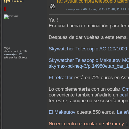
genuccr
re.: Ayuda compra telescopio astron
«
respuesta #6
: Dom, 30 Oct 2016, 11:41 U
Ya. !
Era una buena combinación para terr
Después de dar vueltas a este tema, 
Skywatcher Telescopio AC 120/1000
Vigo
desde: oct, 2016
mensajes: 12
clik ver los últimos
Skywatcher Telescopio Maksutov M
skymax-bd-neq-3/p,14980#tab_bar_1
El refractor
está en 725 euros en Astr
Lo complementaría con un ocular
Ome
conveniente también añadirle un
ocul
terrestre, aunque no sé si sería impr
El Maksutov
cuesta 550 euros.
Le añ
No encuentro el ocular de 50 mm y 1