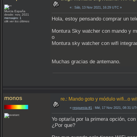
«
: Sáb, 13 Nov 2021, 16:29 UTC »
Murcia España
desde: nov, 2021
Hola, estoy pensando comprar un te
mensajes: 1
clik ver los últimos
Montura Sky watcher con mando y mó
o
Montura sky watcher con wifi integra
Muchas gracias de antemano.
monos
re.: Mando goto y módulo wifi...o wi
«
respuesta #1
: Mié, 17 Nov 2021, 08:31 UT
Yo optaría por la primera opción, c
¿Por que?