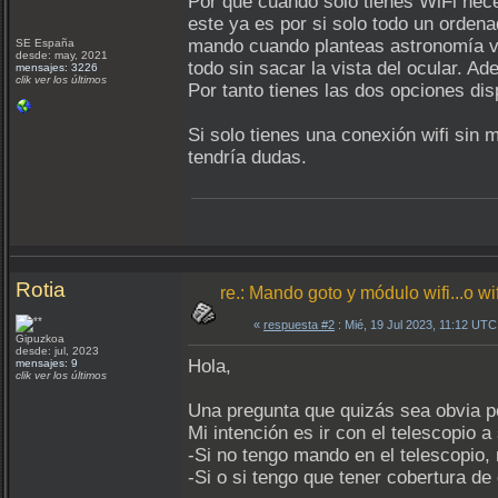
Por que cuando solo tienes WiFi nece
este ya es por si solo todo un orden
mando cuando planteas astronomía vi
SE España
desde: may, 2021
todo sin sacar la vista del ocular. A
mensajes: 3226
clik ver los últimos
Por tanto tienes las dos opciones dis
Si solo tienes una conexión wifi sin
tendría dudas.
Rotia
re.: Mando goto y módulo wifi...o wi
«
respuesta #2
: Mié, 19 Jul 2023, 11:12 UTC
Gipuzkoa
desde: jul, 2023
Hola,
mensajes: 9
clik ver los últimos
Una pregunta que quizás sea obvia pe
Mi intención es ir con el telescopio a
-Si no tengo mando en el telescopio,
-Si o si tengo que tener cobertura de