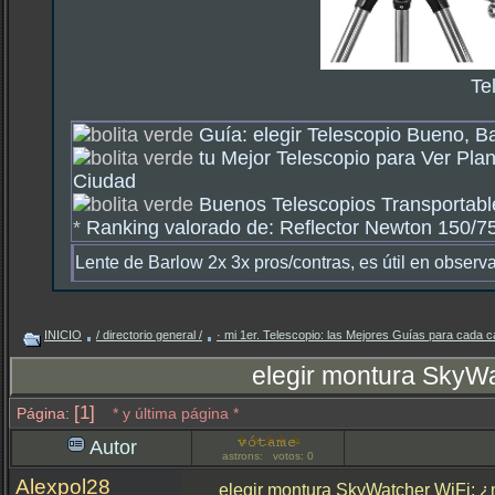
Te
Guía: elegir Telescopio Bueno, B
tu Mejor Telescopio para Ver Plan
Ciudad
Buenos Telescopios Transportable
*
Ranking valorado de: Reflector Newton 150/750
Lente de Barlow 2x 3x pros/contras, es útil en observ
INICIO
/ directorio general /
· mi 1er. Telescopio: las Mejores Guías para cada c
elegir montura SkyW
[1]
Página:
* y última página *
Autor
astrons: votos: 0
Alexpol28
elegir montura SkyWatcher WiFi: 