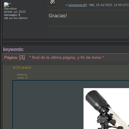
«
respuesta #4
: Mié, 19 Jul 2023, 14:34 UTC
Gipuzkoa
desde: jul, 2023
Gracias!
mensajes: 9
clik ver los últimos
keywords:
[1]
Página:
* final de la última página, y fin de tema.*
astrons:
votos: 0