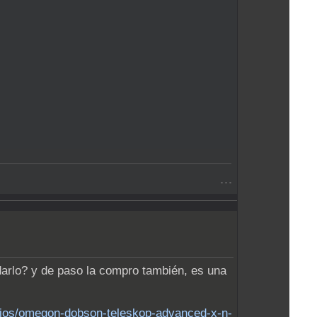
- - -
darlo? y de paso la compro también, es una
pios/omegon-dobson-teleskop-advanced-x-n-