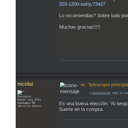
203-1200-set/p,73427
Lo recomiendas? Sobre todo por 
Muchas gracias!!!!!
nicolai
re.: Telescopio principi
«
respuesta #3
: Mar, 14 Ju
Barcelona
desde: may, 2021
Es una buena elección. Yo teng
mensajes: 38
clik ver los últimos
Suerte en la compra.