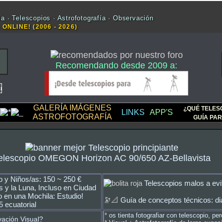
a · Telescopios · Astrofotografía · Observación
 ONLINE! (2006 - 2026)
Recomendando desde 2009 a:
GALERÍA IMÁGENES
¿QUÉ TELES
LINKS
APP'S
ASTROFOTOGRAFÍA
GUÍA PAR
elescopio OMEGON Horizon AC 90/650 AZ-Bellavista
o y Niños/as: 150 ~ 250 €
Telescopios malos a evi
s y la Luna, Incluso en Ciudad
 en una Mochila: Estudio!
🔭📐
Guía de conceptos técnicos: di
5 ecuatorial
*
os tienta fotografiar con telescopio, pe
vación Visual?