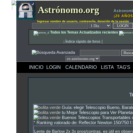
Astrónomo.org
Astronomí
¡20 AÑOS
Ingresar nombre de usuario, contraseña, duración de la sesión
Todos los Temas Actualizados recientes
|
Índice rápido de foros
|
INICIO
LOGIN
CALENDARIO
LISTA
TAG'S
T
Guía: elegir Telescopio Bueno, Barat
tu Mejor Telescopio para Ver Planeta
Buenos Telescopios Transportables o
*
Ranking valorado de: Reflector Newton 150/750 f.
Lente de Barlow 2x 3x pros/contras, es útil en obser