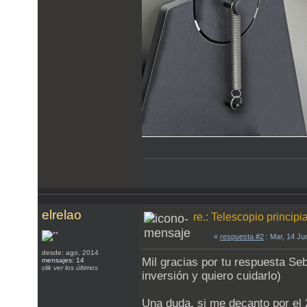
elrelao
re.: Telescopio principi
«
respuesta #2
: Mar, 14 Ju
desde: ago, 2014
Mil gracias por tu respuesta Se
mensajes: 14
clik ver los últimos
inversión y quiero cuidarlo)
Una duda, si me decanto por el 