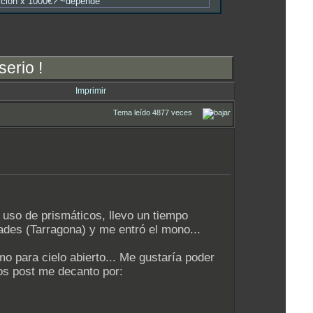
sición x 1000€? ~depende
serio !
Imprimir
Tema leído 4877 veces
 uso de prismáticos, llevo un tiempo
rades (Tarragona) y me entró el mono...
o para cielo abierto... Me gustaría poder
los post me decanto por: