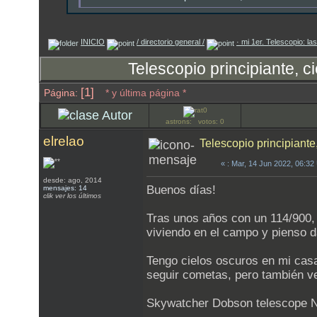
INICIO
/ directorio general /
· mi 1er. Telescopio: l
Telescopio principiante, ci
[1]
Página:
* y última página *
Autor
astrons: votos: 0
elrelao
Telescopio principiante,
«
: Mar, 14 Jun 2022, 06:3
desde: ago, 2014
Buenos días!
mensajes: 14
clik ver los últimos
Tras unos años con un 114/900, 
viviendo en el campo y pienso da
Tengo cielos oscuros en mi casa 
seguir cometas, pero también ver
Skywatcher Dobson telescope N