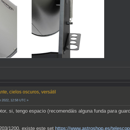
ante, cielos oscuros, versátil
n 2022, 12:58 UTC »
btor, si, tengo espacio (recomendáis alguna funda para guar
203/1200, existe este set
https://www.astroshop.es/telesco