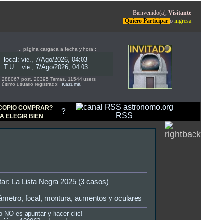
Bienvenido(a),
Visitante
Quiero Participar
o
ingresa
... página cargada a fecha y hora :
288067 post, 20395 Temas, 11544 users
último usuario registrado:
Kazuma
COPIO COMPRAR?
?
RSS
A ELEGIR BIEN
tar: La Lista Negra 2025 (3 casos)
ámetro, focal, montura, aumentos y oculares
ro NO es apuntar y hacer clic!