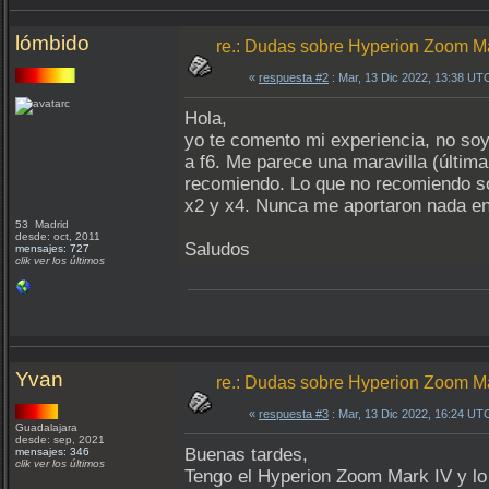
lómbido
re.: Dudas sobre Hyperion Zoom M
«
respuesta #2
: Mar, 13 Dic 2022, 13:38 UT
Hola,
yo te comento mi experiencia, no so
a f6. Me parece una maravilla (últi
recomiendo. Lo que no recomiendo son
x2 y x4. Nunca me aportaron nada en
53 Madrid
desde: oct, 2011
Saludos
mensajes: 727
clik ver los últimos
Yvan
re.: Dudas sobre Hyperion Zoom M
«
respuesta #3
: Mar, 13 Dic 2022, 16:24 UT
Guadalajara
desde: sep, 2021
Buenas tardes,
mensajes: 346
clik ver los últimos
Tengo el Hyperion Zoom Mark IV y lo 