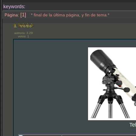
keywords:
[1]
Página:
* final de la última página, y fin de tema.*
astrons: 3.29
votos: 1
Te