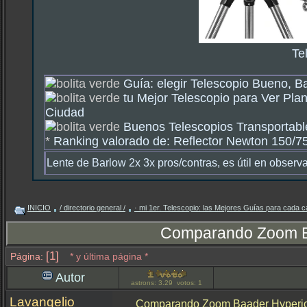
Te
Guía: elegir Telescopio Bueno, B
tu Mejor Telescopio para Ver Plan
Ciudad
Buenos Telescopios Transportable
*
Ranking valorado de: Reflector Newton 150/750
Lente de Barlow 2x 3x pros/contras, es útil en observ
INICIO
/ directorio general /
· mi 1er. Telescopio: las Mejores Guías para cada c
Comparando Zoom Baa
[1]
Página:
* y última página *
Autor
astrons: 3.29 votos: 1
Lavangelio
Comparando Zoom Baader Hyperion 