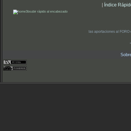
|
Índice Rápid
subir rápido al encabezado
las aportaciones al FORO 
Sobr