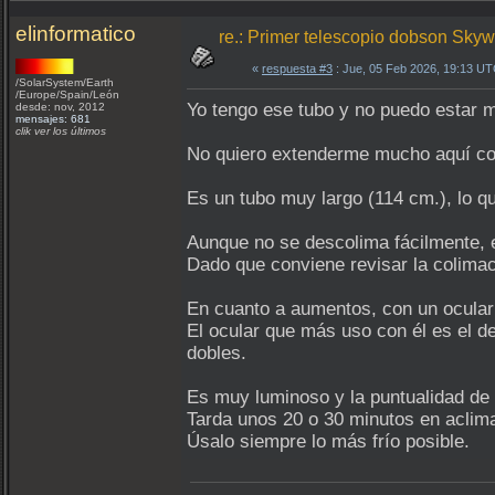
elinformatico
re.: Primer telescopio dobson Sky
«
respuesta #3
: Jue, 05 Feb 2026, 19:13 UT
/SolarSystem/Earth
/Europe/Spain/León
Yo tengo ese tubo y no puedo estar m
desde: nov, 2012
mensajes: 681
clik ver los últimos
No quiero extenderme mucho aquí con 
Es un tubo muy largo (114 cm.), lo q
Aunque no se descolima fácilmente, e
Dado que conviene revisar la colimac
En cuanto a aumentos, con un ocular 
El ocular que más uso con él es el d
dobles.
Es muy luminoso y la puntualidad de 
Tarda unos 20 o 30 minutos en aclima
Úsalo siempre lo más frío posible.