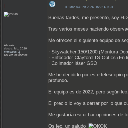
«
: Mar, 03 Feb 2026, 15:22 UTC »
Buenas tardes, me presento, soy H.G.
Tras varios meses haciendo observac
Me ofrecen el siguiente equipo de se
Alicante
desde: feb, 2026
· Skywatcher 150/1200 (Montura Dob
mensajes: 2
clik ver los últimos
· Enfocador Clayford TS-Optics (En lu
· Colimador láser GSO
Me he decidido por este telescopio po
profundo.
El equipo es de 2022, pero según leo
El precio lo voy a cerrar por lo que c
Me gustaría escuchar opiniones de l
Os leo, un saludo