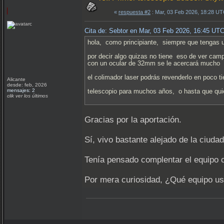
«
respuesta #2
: Mar, 03 Feb 2026, 18:28 UT
Cita de: Sebtor en Mar, 03 Feb 2026, 16:45 UT
hola, como principiante, siempre que tengas u
por decir algo quizas no tiene eso de ver cam
con un ocular de 32mm se le acercará mucho
el colimador laser podrás revenderlo en poco ti
Alicante
desde: feb, 2026
mensajes: 2
telescopio para muchos años, o hasta que qu
clik ver los últimos
Gracias por la aportación.
Sí, vivo bastante alejado de la ciuda
Tenía pensado complentar el equipo
Por mera curiosidad, ¿Qué equipo u