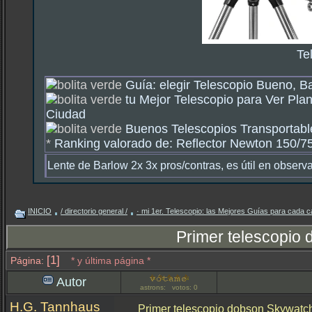
Te
Guía: elegir Telescopio Bueno, B
tu Mejor Telescopio para Ver Plan
Ciudad
Buenos Telescopios Transportable
*
Ranking valorado de: Reflector Newton 150/750
Lente de Barlow 2x 3x pros/contras, es útil en observ
INICIO
/ directorio general /
· mi 1er. Telescopio: las Mejores Guías para cada c
Primer telescopio
[1]
Página:
* y última página *
Autor
astrons: votos: 0
H.G. Tannhaus
Primer telescopio dobson Skywatc