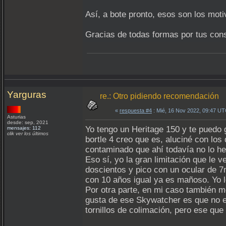
Así, a bote pronto, esos son los moti
Gracias de todas formas por tus con
Yarguras
re.: Otro pidiendo recomendación
«
respuesta #4
: Mié, 16 Nov 2022, 09:47 UT
Asturias
desde: sep, 2021
Yo tengo un Heritage 150 y te puedo g
mensajes: 112
clik ver los últimos
bortle 4 creo que es, aluciné con los 
contaminado que ahí todavía no lo h
Eso sí, yo la gran limitación que le v
doscientos y pico con un ocular de 7m
con 10 años igual ya es mañoso. Yo l
Por otra parte, en mi caso también m
gusta de ese Skywatcher es que no e
tornillos de colimación, pero ese que