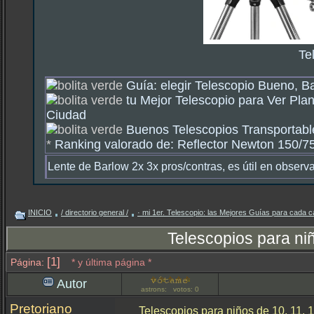
Te
Guía: elegir Telescopio Bueno, B
tu Mejor Telescopio para Ver Plan
Ciudad
Buenos Telescopios Transportable
*
Ranking valorado de: Reflector Newton 150/750
Lente de Barlow 2x 3x pros/contras, es útil en observ
INICIO
/ directorio general /
· mi 1er. Telescopio: las Mejores Guías para cada c
Telescopios para ni
[1]
Página:
* y última página *
Autor
astrons: votos: 0
Pretoriano
Telescopios para niños de 10, 11, 