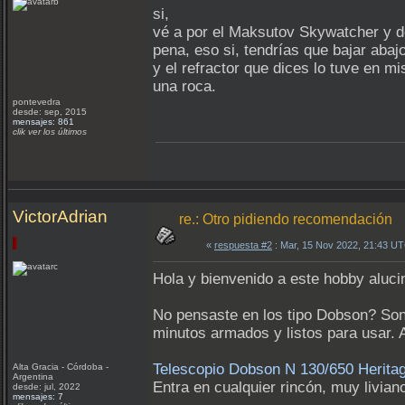
si,
vé a por el Maksutov Skywatcher y dé
pena, eso si, tendrías que bajar abaj
y el refractor que dices lo tuve en 
una roca.
pontevedra
desde: sep, 2015
mensajes: 861
clik ver los últimos
VictorAdrian
re.: Otro pidiendo recomendación
«
respuesta #2
: Mar, 15 Nov 2022, 21:43 U
Hola y bienvenido a este hobby aluci
No pensaste en los tipo Dobson? Son 
minutos armados y listos para usar.
Telescopio Dobson N 130/650 Herit
Alta Gracia - Córdoba -
Argentina
Entra en cualquier rincón, muy liviano
desde: jul, 2022
mensajes: 7