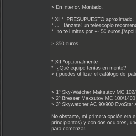
> En interior. Montado.
* XI * PRESUPUESTO aproximado, ¿o
* ... lánzate! un telescopio recome
* no te limites por +- 50 euros,[/spoil
> 350 euros.
* XII *opcionalmente
* ¿Qué equipo tenías en mente?
> ( puedes utilizar el catálogo del p
> 1º Sky-Watcher Maksutov MC 102
> 2º Bresser Maksutov MC 100/140
> 3º Skywatcher AC 90/900 EvoStar 
No obstante, mi primera opción era 
principiantes) y con dos oculares, u
para comenzar.