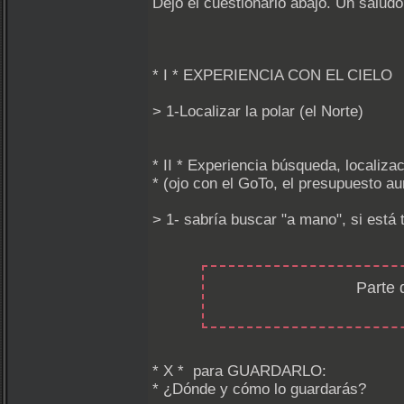
Dejo el cuestionario abajo. Un saludo
* I * EXPERIENCIA CON EL CIELO
> 1-Localizar la polar (el Norte)
* II * Experiencia búsqueda, localiza
* (ojo con el GoTo, el presupuesto au
> 1- sabría buscar "a mano", si está
Parte 
* X * para GUARDARLO:
* ¿Dónde y cómo lo guardarás?