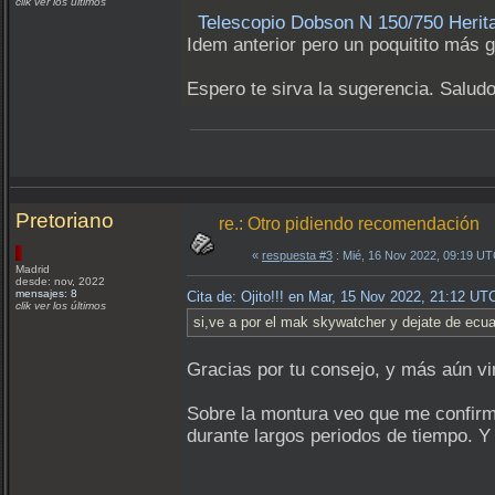
clik ver los últimos
Telescopio Dobson N 150/750 Heri
Idem anterior pero un poquitito más 
Espero te sirva la sugerencia. Saludo
Pretoriano
re.: Otro pidiendo recomendación
«
respuesta #3
: Mié, 16 Nov 2022, 09:19 UT
Madrid
desde: nov, 2022
mensajes: 8
Cita de: Ojito!!! en Mar, 15 Nov 2022, 21:12 UT
clik ver los últimos
si,ve a por el mak skywatcher y dejate de ecua
Gracias por tu consejo, y más aún vi
Sobre la montura veo que me confirma
durante largos periodos de tiempo. Y 