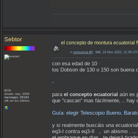
Sebtor
el concepto de montura ecuatorial 
«
respuesta #5
: Mié, 16 Nov 2022, 11:39 UT
con esa edad de 10
los Dobson de 130 o 150 son buena 
-
BCN
para
el concepto ecuatorial
aún es p
desde: sep, 2006
mensajes: 28193
que "cascan" mas fácilmente, .. hay q
clik ver los últimos
Guía: elegir Telescopio Bueno, Barat
y si realmente buscáis una ecuatori
eq3-I contra eq3-II , un abismo . ...
el embrague en dias, te dejará tirado 