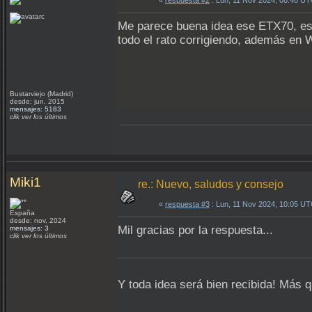
«
respuesta #2
: Lun, 11 Nov 2024, 08:40 UT
Me parece buena idea ese ETX70, es p
todo el rato corrigiendo, además en 
Bustarviejo (Madrid)
desde: jun, 2015
mensajes: 5183
clik ver los últimos
Miki1
re.: Nuevo, saludos y consejo
«
respuesta #3
: Lun, 11 Nov 2024, 10:05 UT
España
desde: nov, 2024
Mil gracias por la respuesta...
mensajes: 3
clik ver los últimos
Y toda idea será bien recibida! Más 