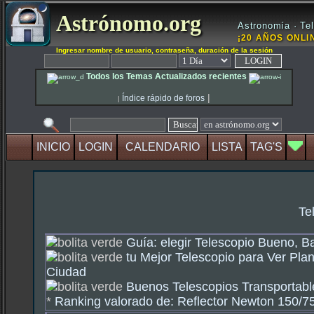
Astrónomo.org
Astronomía · Tel
¡20 AÑOS ONLIN
Ingresar nombre de usuario, contraseña, duración de la sesión
Todos los Temas Actualizados recientes
|
Índice rápido de foros
|
INICIO
LOGIN
CALENDARIO
LISTA
TAG'S
Te
Guía: elegir Telescopio Bueno, B
tu Mejor Telescopio para Ver Plan
Ciudad
Buenos Telescopios Transportable
*
Ranking valorado de: Reflector Newton 150/750