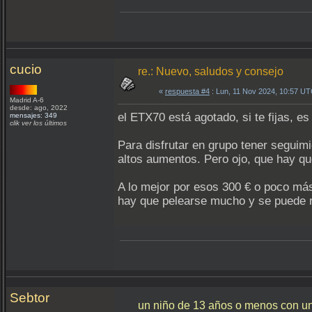
cucio
re.: Nuevo, saludos y consejo
«
respuesta #4
: Lun, 11 Nov 2024, 10:57 UT
Madrid A-6
desde: ago, 2022
el ETX70 está agotado, si te fijas, e
mensajes: 349
clik ver los últimos
Para disfrutar en grupo tener seguim
altos aumentos. Pero ojo, que hay que
A lo mejor por esos 300 € o poco má
hay que pelearse mucho y se puede r
Sebtor
un niño de 13 años o menos con 