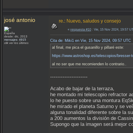
josé antonio
re.: Nuevo, saludos y consejo
«
respuesta #10
: Vie, 15 Nov 2024, 19:57 U
España
desde: dic, 2013
mensajes: 4915
Cita de: Miki1 en Vie, 15 Nov 2024, 09:57 UTC
clik ver los últimos
al final, me pica el gusanillo y pillaré este:
https://www.astroshop.es/telescopios/bresser-te
al no ser que me recomienden lo contrario..
---------------------
Acabo de bajar de la terraza,
he montado mi telescopio refractor 
lo he puesto sobre una montura EqSky
he mirado el planeta Saturno y se veí
alguna tonalidad diferente sobre la sup
a 200 aumentos la división de Cassin
Supongo que la imagen será mejor co