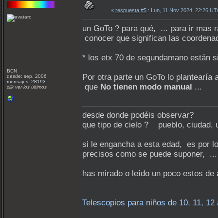
«
respuesta #5
: Lun, 11 Nov 2024, 22:26 UT
un GoTo ? para qué, ... para ir mas 
conocer que significan las coordena
* los etx 70 de segundamano están s
BCN
Por otra parte un GoTo lo plantearía 
desde: sep, 2006
mensajes: 28193
que
No tienen modo manual
...
clik ver los últimos
desde donde podéis observar?
que tipo de cielo ? pueblo, ciudad, 
si le engancha a esta edad, es por lo
precisos como se puede suponer, ...
has mirado o leído un poco estos de a
Telescopios para niños de 10, 11, 12