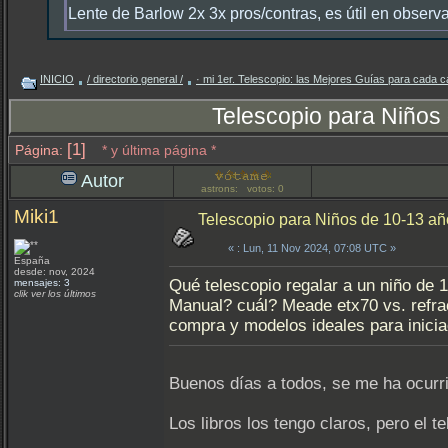
Lente de Barlow 2x 3x pros/contras, es útil en observ
INICIO
/ directorio general /
· mi 1er. Telescopio: las Mejores Guías para cada c
Telescopio para Niños
[1]
Página:
* y última página *
Autor
astrons: votos: 0
Miki1
Telescopio para Niños de 10-13 a
«
: Lun, 11 Nov 2024, 07:08 UTC »
España
desde: nov, 2024
Qué telescopio regalar a un niño de 
mensajes: 3
clik ver los últimos
Manual? cuál? Meade etx70 vs. refr
compra y modelos ideales para inicia
Buenos días a todos, se me ha ocurrid
Los libros los tengo claros, pero el t