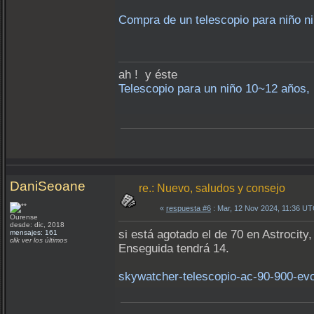
Compra de un telescopio para niño ni
ah ! y éste
Telescopio para un niño 10~12 años, 
DaniSeoane
re.: Nuevo, saludos y consejo
«
respuesta #6
: Mar, 12 Nov 2024, 11:36 UT
Ourense
desde: dic, 2018
si está agotado el de 70 en Astrocity
mensajes: 161
clik ver los últimos
Enseguida tendrá 14.
skywatcher-telescopio-ac-90-900-evo