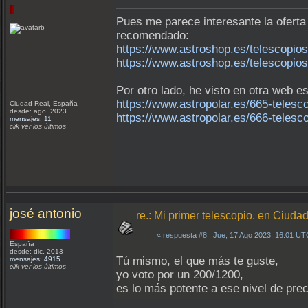
Pues me parece interesante la oferta
recomendado:
https://www.astroshop.es/telescopi
https://www.astroshop.es/telescopi
Por otro lado, he visto en otra web 
https://www.astropolar.es/665-teles
Ciudad Real, España
desde: ago, 2023
https://www.astropolar.es/666-teles
mensajes: 11
clik ver los últimos
josé antonio
re.: Mi primer telescopio. en Ciuda
«
respuesta #8
: Jue, 17 Ago 2023, 16:01 UT
España
desde: dic, 2013
Tú mismo, el que más te guste,
mensajes: 4915
clik ver los últimos
yo voto por un 200/1200,
es lo más potente a ese nivel de prec