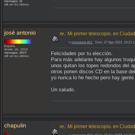
mensajes: 11
clik ver los últimos
josé antonio
re.: Mi primer telescopio. en Ciuda
«
respuesta #21
: Dom, 27 Ago 2023, 10:21 
España
desde: dic, 2013
Felicidades por tu elección.
mensajes: 4915
clik ver los últimos
Para más adelante hay algunos truqu
unos quitan los topes redondos del a
otros ponen discos CD en la base del 
yo nunca lo he hecho pero hay gente 
Un saludo.
chapulin
re.: Mi primer telescopio. en Ciuda