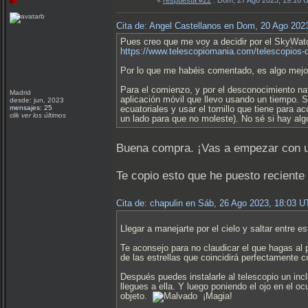
«
respuesta #22
: Dom, 27 Ago 2023, 19:16 
Cita de: Angel Castellanos en Dom, 20 Ago 202
Pues creo que me voy a decidir por el SkyWatc
https://www.telescopiomania.com/telescopios-
Por lo que me habéis comentado, es algo mejor 
Para el comienzo, y por el desconocimiento na
Madrid
aplicación móvil que llevo usando un tiempo. 
desde: jun, 2023
mensajes: 25
ecuatoriales y usar el tornillo que tiene para a
clik ver los últimos
un lado para que no moleste). No sé si hay algo
Buena compra. ¡Vas a empezar con u
Te copio esto que he puesto reciente e
Cita de: chapulin en Sáb, 26 Ago 2023, 18:03 
Llegar a manejarte por el cielo y saltar entre es
Te aconsejo para no claudicar el que hagas al p
de las estrellas que coincidirá perfectamente c
Después puedes instalarle al telescopio un incl
llegues a ella. Y luego poniendo el ojo en el o
objeto.
¡Magia!