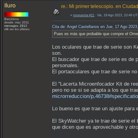
Iluro
re.: Mi primer telescopio. en Ciuda
«
respuesta #11
: Vie, 18 Ago 2023, 10:49 U
Barcelona
desde: mar, 2011
mensajes: 2912
Cita de: Angel Castellanos en Jue, 17 Ago 202
clik ver los últimos
Pues es más que probable que compre el Ome
Los oculares que trae de serie son K
son.
El buscador que trae de serie es de 
personales.
El portaoculares que trae de serie n
El "Lacerta Microenfocador Kit de r
pero no se si se adapta a los que t
microrreduccion/p,46738#specificati
Lo bueno es que trae un ajuste para e
El SkyWatcher ya te trae de serie el
que dicen que es aprovechable y otr