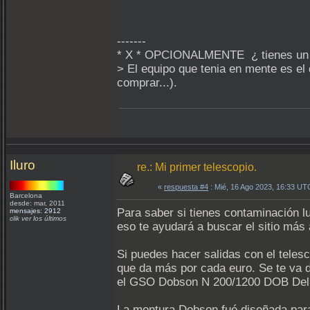
-------
* X * OPCIONALMENTE ¿ tienes un
> El equipo que tenia en mente es el
comprar...).
Iluro
re.: Mi primer telescopio.
«
respuesta #4
: Mié, 16 Ago 2023, 16:33 UT
Barcelona
desde: mar, 2011
Para saber si tienes contaminación 
mensajes: 2912
clik ver los últimos
eso te ayudará a buscar el sitio más
Si puedes hacer salidas con el teles
que da más por cada euro. Se te va 
el GSO Dobson N 200/1200 DOB Deluxe
La montura Dobson fué diseñada para