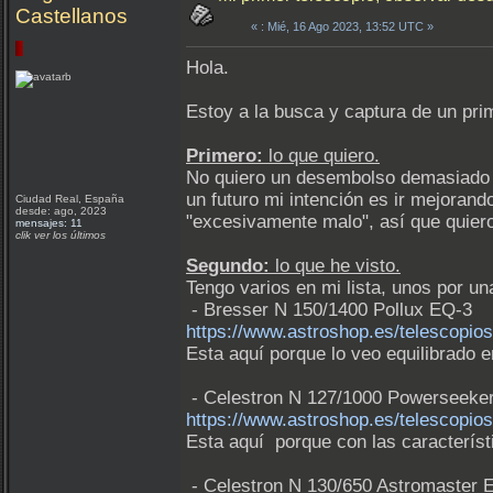
Castellanos
«
: Mié, 16 Ago 2023, 13:52 UTC »
Hola.
Estoy a la busca y captura de un prim
Primero:
lo que quiero.
No quiero un desembolso demasiado gr
un futuro mi intención es ir mejorand
Ciudad Real, España
desde: ago, 2023
"excesivamente malo", así que quier
mensajes: 11
clik ver los últimos
Segundo:
lo que he visto.
Tengo varios en mi lista, unos por un
- Bresser N 150/1400 Pollux EQ-3
https://www.astroshop.es/telescopios
Esta aquí porque lo veo equilibrado 
- Celestron N 127/1000 Powerseeke
https://www.astroshop.es/telescopio
Esta aquí porque con las característ
- Celestron N 130/650 Astromaster 