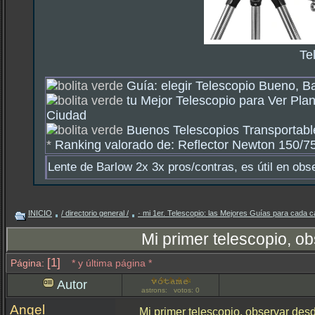
Te
Guía: elegir Telescopio Bueno, B
tu Mejor Telescopio para Ver Plan
Ciudad
Buenos Telescopios Transportable
*
Ranking valorado de: Reflector Newton 150/750
Lente de Barlow 2x 3x pros/contras, es útil en obs
INICIO
/ directorio general /
· mi 1er. Telescopio: las Mejores Guías para cada c
Mi primer telescopio, o
[1]
Página:
* y última página *
Autor
astrons: votos: 0
Angel
Mi primer telescopio, observar de