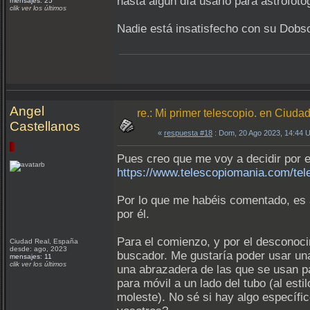
hasta algún día usarlo para astrofotog
mensajes: 25
clik ver los últimos
Nadie está insatisfecho con su Dobs
Angel
re.: Mi primer telescopio. en Ciuda
Castellanos
«
respuesta #18
: Dom, 20 Ago 2023, 14:44 
Pues creo que me voy a decidir por e
https://www.telescopiomania.com/te
Por lo que me habéis comentado, es a
por él.
Para el comienzo, y por el desconoc
Ciudad Real, España
desde: ago, 2023
buscador. Me gustaría poder usar una
mensajes: 11
clik ver los últimos
una abrazadera de las que se usan par
para móvil a un lado del tubo (al esti
moleste). No sé si hay algo específic