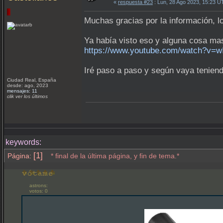
«
respuesta #23
: Lun, 28 Ago 2023, 15:23 U
Muchas gracias por la información, l
Ya había visto eso y alguna cosa ma
https://www.youtube.com/watch?v
Iré paso a paso y según vaya teniend
Ciudad Real, España
desde: ago, 2023
mensajes: 11
clik ver los últimos
keywords:
[1]
Página:
* final de la última página, y fin de tema.*
astrons:
votos: 0