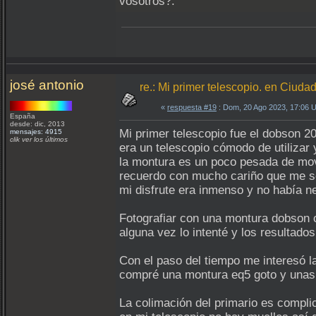
vosotros?.
josé antonio
re.: Mi primer telescopio. en Ciuda
«
respuesta #19
: Dom, 20 Ago 2023, 17:06 
España
desde: dic, 2013
Mi primer telescopio fue el dobson 2
mensajes: 4915
clik ver los últimos
era un telescopio cómodo de utilizar 
la montura es un poco pesada de mov
recuerdo con mucho cariño que me sent
mi disfrute era inmenso y no había n
Fotografiar con una montura dobson
alguna vez lo intenté y los resultado
Con el paso del tiempo me interesó la
compré una montura eq5 goto y unas a
La colimación del primario es complic