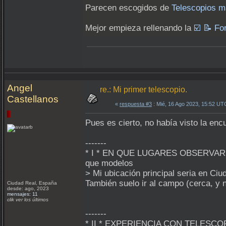
Parecen escogidos de
Telescopios ma
Mejor empieza rellenando la
☑️ 📝 Fo
Angel
re.: Mi primer telescopio.
Castellanos
«
respuesta #3
: Mié, 16 Ago 2023, 15:52 UT
Pues es cierto, no había visto la encu
-------
* I * EN QUE LUGARES OBSERVARÍAS,
que modelos
> Mi ubicación principal seria en Ci
También suelo ir al campo (cerca, y n
Ciudad Real, España
desde: ago, 2023
mensajes: 11
clik ver los últimos
-------
* II * EXPERIENCIA CON TELESCOPIO