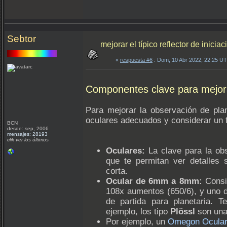
Sebtor
mejorar el típico reflector de inicia
«
respuesta #6
: Dom, 10 Abr 2022, 22:25 U
Componentes clave para mejora
Para mejorar la observación de plan
oculares adecuados y considerar un fi
BCN
desde: sep, 2006
mensajes: 28193
clik ver los últimos
Oculares:
La clave para la obs
que te permitan ver detalles 
corta.
Ocular de 6mm a 8mm:
Consid
108x aumentos (650/6), y uno 
de partida para planetaria. 
ejemplo, los tipo
Plössl
son una
Por ejemplo, un
Omegon Ocular