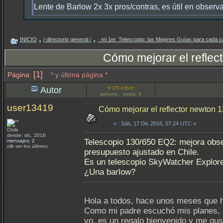
Lente de Barlow 2x 3x pros/contras, es útil en observ
INICIO
/ directorio general /
· mi 1er. Telescopio: las Mejores Guías para cada c
Cómo mejorar el refle
[1]
Página:
* y última página *
Autor
astrons: votos: 0
user13419
Cómo mejorar el reflector newton
«
: Sáb, 17 Dic 2016, 07:24 UTC »
Chile
desde: dic, 2016
Telescopio 130/650 EQ2: mejora observ
mensajes: 2
clik ver los últimos
presupuesto ajustado en Chile.
Es un telescopio SkyWatcher Explore
¿Una barlow?
Hola a todos, hace unos meses que h
Como mi padre escuchó mis planes, m
yo, es un regalo bienvenido y me gus