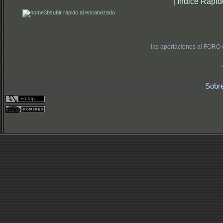
|
Índice Rápid
subir rápido al encabezado
las aportaciones al FORO 
Sobr