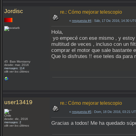
Jordisc
re.: Cómo mejorar telescopio
«
respuesta #4
: Sáb, 17 Dic 2016, 14:30 UT
Hola,
yo empecé con ese mismo , y estoy e
multitud de veces , incluso con un fi
comprar el motor que sale bastante 
Que lo disfrutes !! ese teles da para
45 Baix Montseny
desde: mar, 2016
mensajes: 114
clik ver los últimos
user13419
re.: Cómo mejorar telescopio
«
respuesta #5
: Dom, 18 Dic 2016, 03:21 U
Chile
desde: dic, 2016
Gracias a todos! Me ha quedado súpe
mensajes: 2
clik ver los últimos