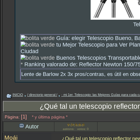
Te
Guía: elegir Telescopio Bueno, B
tu Mejor Telescopio para Ver Plan
Ciudad
Buenos Telescopios Transportable
*
Ranking valorado de: Reflector Newton 150/750
Lente de Barlow 2x 3x pros/contras, es útil en obs
INICIO
/ directorio general /
· mi 1er. Telescopio: las Mejores Guías para cada c
¿Qué tal un telescopio reflec
[1]
Página:
* y última página *
Autor
astrons: votos: 0
Moái
¿Qué tal un telescopio reflector 