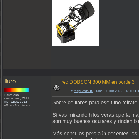
Iluro
re.: DOBSON 300 MM en bortle 3
«
respuesta #2
: Mar, 07 Jun 2022, 16:01 UT
Barcelona
desde: mar, 2011
Sobre oculares para ese tubo mírate
mensajes: 2912
clik ver los últimos
Si vas mirando hilos verás que la ma
son muy buenos oculares y rinden bie
Más sencillos pero aún decentes los 