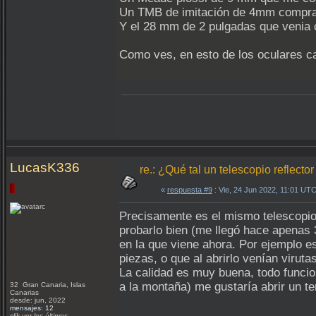
Un TMB de imitación de 4mm comprado
Y el 28 mm de 2 pulgadas que venia 
Como ves, en esto de los oculares c
LucasK336
re.: ¿Qué tal un telescopio reflec
«
respuesta #9
: Vie, 24 Jun 2022, 11:01 UTC
Precisamente es el mismo telescopio
probarlo bien (me llegó hace apenas 
en la que viene ahora. Por ejemplo 
piezas, o que al abrirlo venían virut
La calidad es muy buena, todo funcio
a la montaña) me gustaría abrir un t
32 Gran Canaria, Islas
Canarias
desde: jun, 2022
mensajes: 12
clik ver los últimos