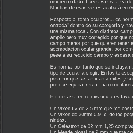
momento dado. Luego ya es tarea de c
Muchas de esas veces acabará en As
Respecto al tema oculares... es norm
entrada" dentro de su categoría y ha
una misma focal. Con distintos camp
amplio pero muy corregido por que no
campo menor por que quieren tener el 
acomodacion ocular grande, por comod
pese a su reducido campo y escasa 
Es normal por tanto que se incluyan 
tipo de ocular a elegir. En los teles
pero por que se fabrican a miles y su
por que equipa tres o cuatro ocular
En mi caso, entre mis oculares favori
Un Vixen LV de 2.5 mm que me costo
Un Vixen de 20mm 0.9 -si de los peq
nitidez.
Un Celestron de 32 mm 1,25 comprado
Un Meade plössl de 9 mm que me co