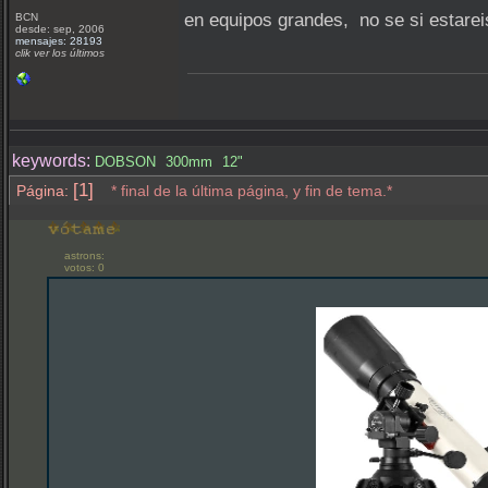
en equipos grandes, no se si estarei
BCN
desde: sep, 2006
mensajes: 28193
clik ver los últimos
keywords:
DOBSON
300mm
12"
[1]
Página:
* final de la última página, y fin de tema.*
astrons:
votos: 0