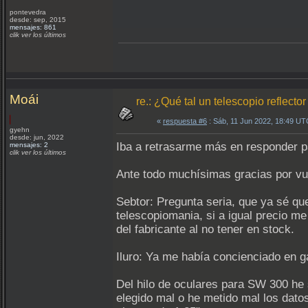
pontevedra
desde: sep, 2015
mensajes: 861
clik ver los últimos
Moái
re.: ¿Qué tal un telescopio reflec
«
respuesta #6
: Sáb, 11 Jun 2022, 18:49 UT
gyehn
desde: jun, 2022
Iba a retrasarme más en responder 
mensajes: 2
clik ver los últimos
Ante todo muchísimas gracias por v
Sebtor: Pregunta seria, que ya sé qu
telescopiomania, si a igual precio m
del fabricante al no tener en stock.
Iluro: Ya me había concienciado en g
Del hilo de oculares para SW 300 he 
elegido mal o he metido mal los datos