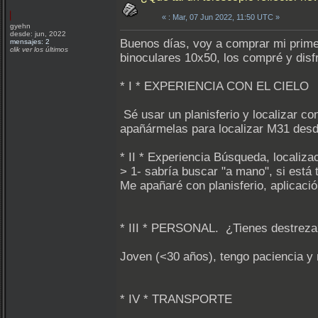
«
: Mar, 07 Jun 2022, 11:50 UTC »
gyehn
desde: jun, 2022
Buenos días, voy a comprar mi prime
mensajes: 2
clik ver los últimos
binoculares 10x50, los compré y dis
* I * EXPERIENCIA CON EL CIELO
Sé usar un planisferio y localizar c
apañármelas para localizar M31 des
* II * Experiencia Búsqueda, localiza
> 1- sabría buscar "a mano", si está
Me apañaré con planisferio, aplicaci
* III * PERSONAL. ¿Tienes destreza
Joven (<30 años), tengo paciencia y
* IV * TRANSPORTE