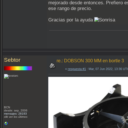
mejorado desde entonces. Prefiero e
ese rango de precio.
Gracias por la ayuda
Sebtor
re.: DOBSON 300 MM en bortle 3
«
respuesta #1
: Mar, 07 Jun 2022, 13:36 UT
BCN
desde: sep, 2006
mensajes: 28193
clik ver los últimos