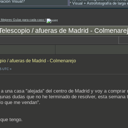
vación Visual?
*
Visual + Astrofotografía de larg
as Mejores Guías para cada caso !
elescopio / afueras de Madrid - Colmenare
io / afueras de Madrid - Colmenarejo
05 UTC »
una casa "alejada" del centro de Madrid y voy a comprar m
lgunas dudas que no he terminado de resolver, esta semana 
"lo que me vendan".
 que tengo.