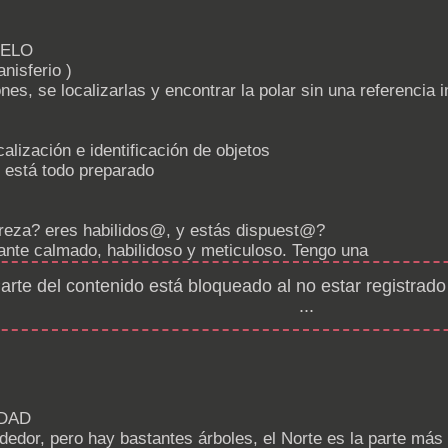
IELO
nisferio )
s, se localizarlas y encontrar la polar sin una referencia in
calización e identificación de objetos
i está todo preparado
treza? eres habilidos@, y estás dispuest@?
ante calmado, habilidoso y meticuloso. Tengo una
arte del contenido está bloqueado al no estar registrado
...
IDAD
ededor, pero hay bastantes árboles, el Norte es la parte más