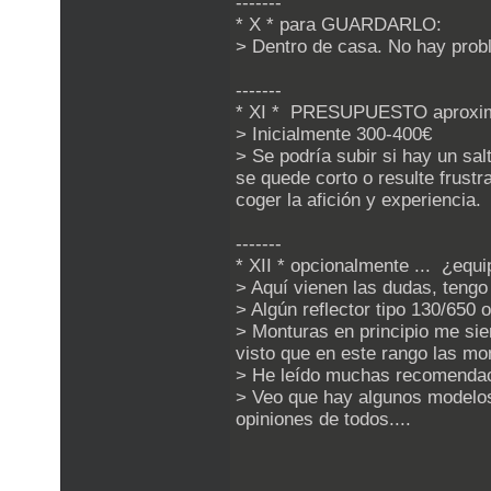
-------
* X * para GUARDARLO:
> Dentro de casa. No hay prob
-------
* XI * PRESUPUESTO aproxi
> Inicialmente 300-400€
> Se podría subir si hay un sa
se quede corto o resulte frust
coger la afición y experiencia.
-------
* XII * opcionalmente ... ¿equ
> Aquí vienen las dudas, tengo
> Algún reflector tipo 130/650
> Monturas en principio me sien
visto que en este rango las mon
> He leído muchas recomendaci
> Veo que hay algunos modelos
opiniones de todos....