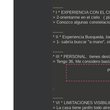
-------
* I * EXPERIENCIA CON EL C
> 2-orientarme en el cielo ( pla
> Conozco algunas constelacione
-------
* II * Experiencia Busqueda, lo
> 1- sabría buscar "a mano", s
-------
* III * PERSONAL. tienes des
> Tengo 36, Me considero bast
P
.
-------
* VI * LIMITACIONES VISIBIL
> La casa tiene jardín todo alr