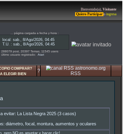
Bienvenido(a),
Visitante
Quiero Participar
o
ingresa
... página cargada a fecha y hora :
288079 post, 20397 Temas, 11545 users
último usuario registrado:
Atari
COPIO COMPRAR?
?
RSS
A ELEGIR BIEN
ta
a evitar: La Lista Negra 2025 (3 casos)
s: diámetro, focal, montura, aumentos y oculares
io, pero NO es apuntar y hacer clic!