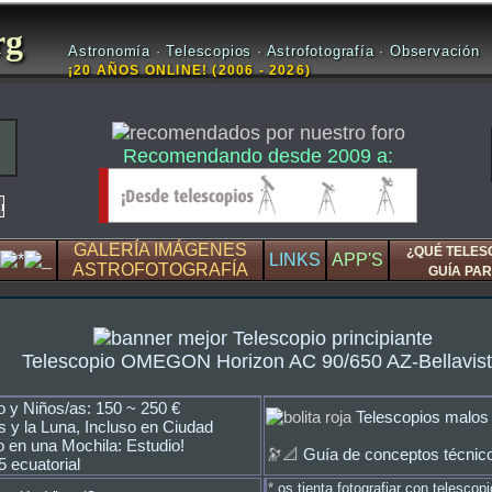
rg
Astronomía · Telescopios · Astrofotografía · Observación
¡20 AÑOS ONLINE! (2006 - 2026)
Recomendando desde 2009 a:
GALERÍA IMÁGENES
¿QUÉ TELES
LINKS
APP'S
ASTROFOTOGRAFÍA
GUÍA PAR
Telescopio OMEGON Horizon AC 90/650 AZ-Bellavis
o y Niños/as: 150 ~ 250 €
Telescopios malos 
s y la Luna, Incluso en Ciudad
 en una Mochila: Estudio!
🔭📐
Guía de conceptos técnico
5 ecuatorial
*
os tienta fotografiar con telescop