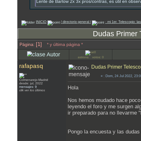
Lente de Barlow 2x 3x pros/contras, es útil en obser
INICIO
/ directorio general /
· mi 1er. Telescopio: l
Dudas Primer T
[1]
Página:
* y última página *
Autor
astrons: votos: 0
rafapasq
Dudas Primer Telescop
«
: Dom, 24 Jul 2022, 23:
Colmenarejo-Madrid
desde: jul, 2022
Hola
mensajes: 9
clik ver los últimos
Nos hemos mudado hace poco a 
leyendo el foro y me surgen a
ir preparado para no llevarme 
Pongo la encuesta y las dudas