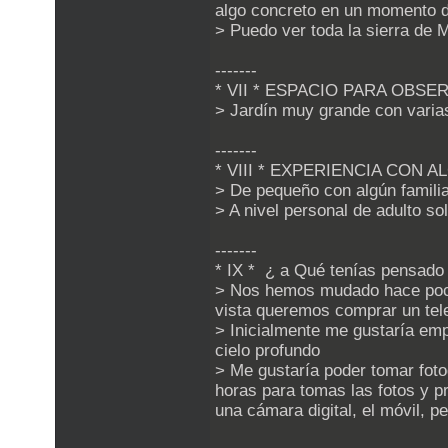
algo concreto en un momento d
> Puedo ver toda la sierra de M
-------
* VII * ESPACIO PARA OB
> Jardín muy grande con varia
-------
* VIII * EXPERIENCIA CON A
> De pequeño con algún famili
> A nivel personal de adulto so
-------
* IX * ¿ a Qué tenías pensado 
> Nos hemos mudado hace poco,
vista queremos comprar un tele
> Inicialmente me gustaría empe
cielo profundo
> Me gustaría poder tomar foto
horas para tomas las fotos y p
una cámara digital, el móvil, p