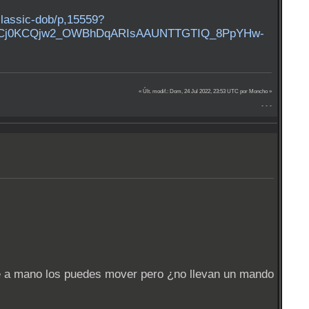
classic-dob/p,15559?
lid=Cj0KCQjw2_OWBhDqARIsAAUNTTGTIQ_8PpYHw-
« Últ. modif.: Dom, 24 Jul 2022, 23:53 UTC por Moncho »
- - -
que a mano los puedes mover pero ¿no llevan un mando