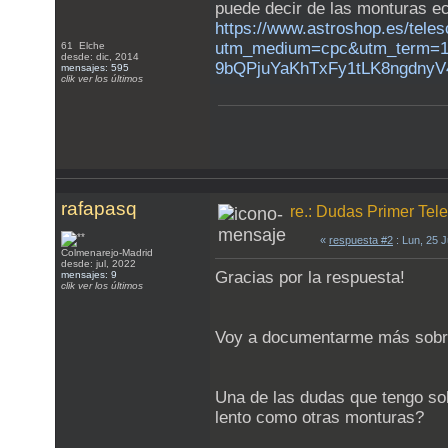
puede decir de las monturas ec
https://www.astroshop.es/tele
utm_medium=cpc&utm_term=
61 Elche
desde: dic, 2014
9bQPjuYaKhTxFy1tLK8ngdnyV
mensajes: 595
clik ver los últimos
rafapasq
re.: Dudas Primer Tel
«
respuesta #2
: Lun, 25 
Colmenarejo-Madrid
desde: jul, 2022
Gracias por la respuesta!
mensajes: 9
clik ver los últimos
Voy a documentarme más sobre 
Una de las dudas que tengo sob
lento como otras monturas?