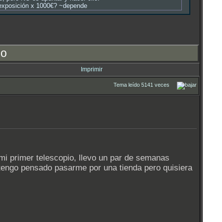
a exposición x 1000€? ~depende
jo
Imprimir
Tema leído 5141 veces
i primer telescopio, llevo un par de semanas
tengo pensado pasarme por una tienda pero quisiera