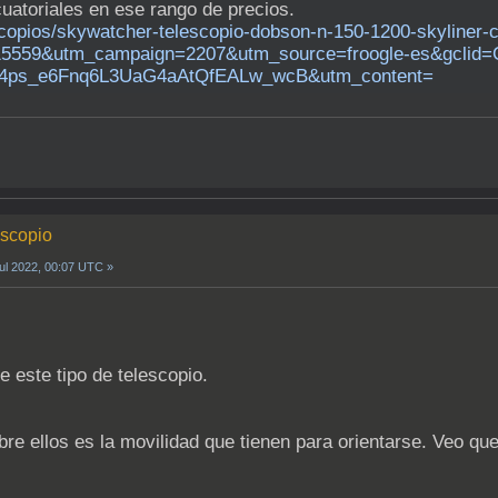
uatoriales en ese rango de precios.
scopios/skywatcher-telescopio-dobson-n-150-1200-skyliner-
15559&utm_campaign=2207&utm_source=froogle-es&gc
4ps_e6Fnq6L3UaG4aAtQfEALw_wcB&utm_content=
escopio
Jul 2022, 00:07 UTC »
este tipo de telescopio.
re ellos es la movilidad que tienen para orientarse. Veo 