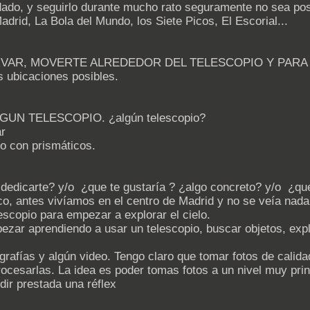
ado, y seguirlo durante mucho rato seguramente no sea pos
adrid, La Bola del Mundo, los Siete Picos, El Escorial...
SERVAR, MOVERTE ALREDEDOR DEL TELESCOPIO Y PAR
s ubicaciones posibles.
LGUN TELESCOPIO. ¿algún telescopio?
ar
lo con prismáticos.
dedicarte? y/o ¿que te gustaría ? ¿algo concreto? y/o ¿qu
 antes vivíamos en el centro de Madrid y no se veía nada 
scopio para empezar a explorar el cielo.
zar aprendiendo a usar un telescopio, buscar objetos, explor
grafías y algún video. Tengo claro que tomar fotos de calid
rocesarlas. La idea es poder tomas fotos a un nivel muy pr
edir prestada una réflex