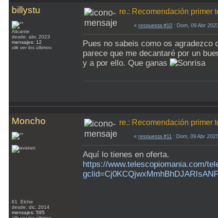
billystu
re.: Recomendación primer t
«
respuesta #10
: Dom, 09 Abr 202
Alicante
desde: abr, 2023
Pues no sabeis como os agradezco qu
mensajes: 12
clik ver los últimos
parece que me decantaré por un buen
y a por ello. Que ganas
Moncho
re.: Recomendación primer t
«
respuesta #11
: Dom, 09 Abr 202
Aquí lo tienes en oferta.
https://www.telescopiomania.com/tel
gclid=Cj0KCQjwxMmhBhDJARIsAN
61 Elche
desde: dic, 2014
mensajes: 595
clik ver los últimos