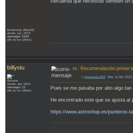
Recuerda que necesitas también un c
Bustarviejo (Madrid)
desde: jun, 2015
mensajes: 5183
clik ver los últimos
billystu
re.: Recomendación primer t
«
respuesta #18
: Mar, 11 Abr 2023
Alicante
desde: abr, 2023
Pues se me pasaba por alto algo ta
mensajes: 12
clik ver los últimos
He encontrado este que se ajusta al 
https://www.astroshop.es/punteros-l