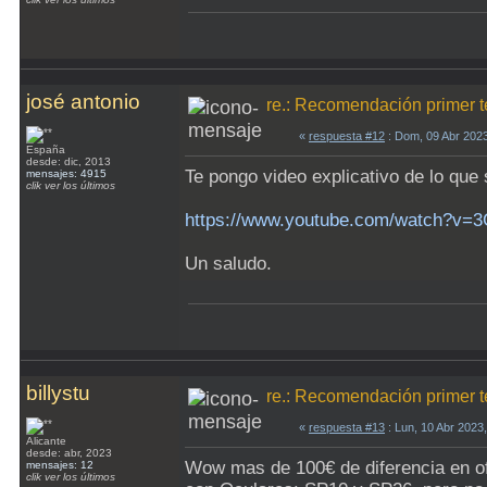
josé antonio
re.: Recomendación primer t
«
respuesta #12
: Dom, 09 Abr 202
España
desde: dic, 2013
Te pongo video explicativo de lo que 
mensajes: 4915
clik ver los últimos
https://www.youtube.com/watch?v=
Un saludo.
billystu
re.: Recomendación primer t
«
respuesta #13
: Lun, 10 Abr 2023
Alicante
desde: abr, 2023
Wow mas de 100€ de diferencia en of
mensajes: 12
clik ver los últimos