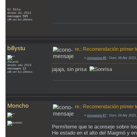
61 Elche
desde: dic, 2014
mensajes: 595
clik ver los últimos
billystu
re.: Recomendación primer t
«
respuesta #6
: Dom, 09 Abr 2023
Alicante
desde: abr, 2023
jajaja, sin prisa
mensajes: 12
clik ver los últimos
Moncho
re.: Recomendación primer t
«
respuesta #7
: Dom, 09 Abr 2023
Permíteme que te aconseje sobre los
He estado en el alto del Maigmó y en