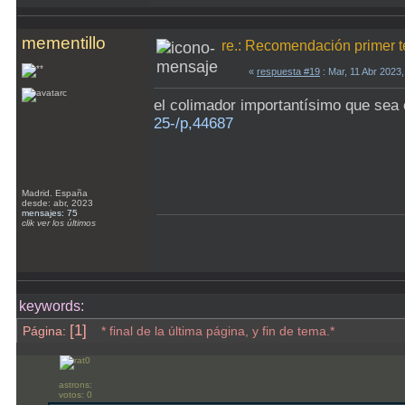
mementillo
re.: Recomendación primer t
«
respuesta #19
: Mar, 11 Abr 2023
el colimador importantísimo que sea 
25-/p,44687
Madrid. España
desde: abr, 2023
mensajes: 75
clik ver los últimos
keywords:
[1]
Página:
* final de la última página, y fin de tema.*
astrons:
votos: 0