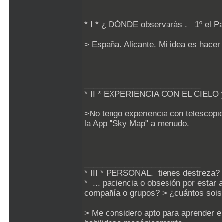
* I * ¿ DÓNDE observarás . 1º el P
> España. Alicante. Mi idea es hacer
__________________________
* II * EXPERIENCIA CON EL CIEL
>No tengo experiencia con telescopios
la App "Sky Map" a menudo.
__________________________
* III * PERSONAL. tienes destreza? 
* ... paciencia o obsesión por estar
compañía o grupos? > ¿cuántos sois 
> Me considero apto para aprender el