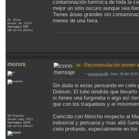
contaminación lumínica de toda la co
mejor un sitio oscuro aunque sea lla
Tienes áreas grandes sin contaminaci
menos de una hora.
61 Elche
desde: dic, 2014
mensajes: 595
clik ver los últimos
monos
re.: Recomendación primer t
«
respuesta #8
: Dom, 09 Abr 2023
Sin duda si estas pensando en cielo 
Dobson. El tubo tendrás que llevarlo
si tienes una furgoneta o algo así t
que con los traqueteos y el movimie
Coincido con Moncho respecto al Mai
SE España
desde: may, 2021
industrial y portuaria y mas allá San
mensajes: 3226
clik ver los últimos
cielo profundo, especialmente en lo