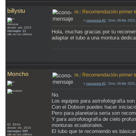
billystu
re.: Recomendación primer t
«
respuesta #2
: Dom, 09 Abr 2023,
Alicante
desde: abr, 2023
Hola, muchas gracias por tu recomen
mensajes: 12
clik ver los últimos
adaptar el tubo a una montura dedica
Moncho
re.: Recomendación primer t
«
respuesta #3
: Dom, 09 Abr 2023
No.
Los equipos para astrofotografía son
Con el Dobson puedes hacer iniciación
Pero para planetaria seria son rec
Y para astrofotografía de cielo prof
monturas ecuatoriales.
61 Elche
desde: dic, 2014
El tubo que te recomiendo es básicam
mensajes: 595
clik ver los últimos