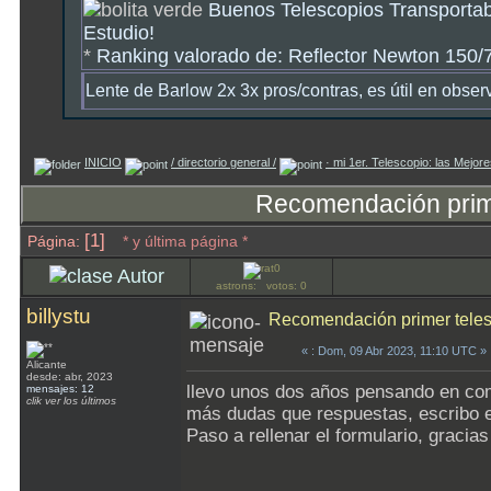
Buenos Telescopios Transportab
Estudio!
*
Ranking valorado de: Reflector Newton 150/7
Lente de Barlow 2x 3x pros/contras, es útil en obse
INICIO
/ directorio general /
· mi 1er. Telescopio: las Mejo
Recomendación prime
[1]
Página:
* y última página *
Autor
astrons: votos: 0
billystu
Recomendación primer teles
«
: Dom, 09 Abr 2023, 11:10 UTC »
Alicante
desde: abr, 2023
llevo unos dos años pensando en co
mensajes: 12
clik ver los últimos
más dudas que respuestas, escribo e
Paso a rellenar el formulario, gracia