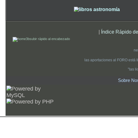
|
Índice Rápido de
subir rápido al encabezado
ne
las aportaciones al FORO está 
"las 
Sobre No