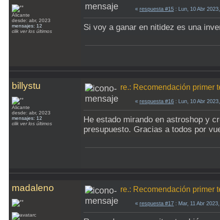
«
respuesta #15
: Lun, 10 Abr 2023
Alicante
desde: abr, 2023
Si voy a ganar en nitidez es una inve
mensajes: 12
clik ver los últimos
billystu
re.: Recomendación primer t
«
respuesta #16
: Lun, 10 Abr 2023
Alicante
desde: abr, 2023
He estado mirando en astroshop y cr
mensajes: 12
clik ver los últimos
presupuesto. Gracias a todos por vue
madaleno
re.: Recomendación primer t
«
respuesta #17
: Mar, 11 Abr 2023