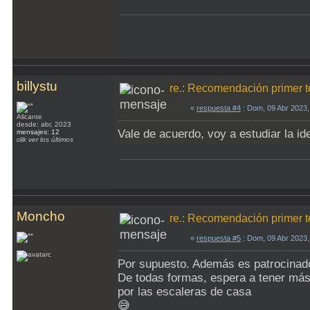
billystu
re.: Recomendación primer t
«
respuesta #4
: Dom, 09 Abr 2023
Alicante
desde: abr, 2023
Vale de acuerdo, voy a estudiar la 
mensajes: 12
clik ver los últimos
Moncho
re.: Recomendación primer t
«
respuesta #5
: Dom, 09 Abr 2023
Por supuesto. Además es patrocinado
De todas formas, espera a tener más
por las escaleras de casa
😅