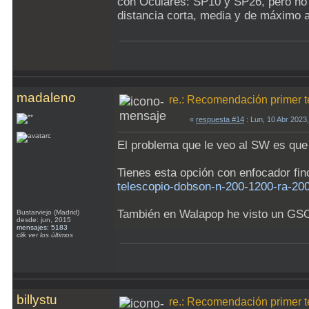
con Oculares: SP10 y SP26, pero no 
distancia corta, media y de máximo 
madaleno
re.: Recomendación primer t
«
respuesta #14
: Lun, 10 Abr 2023
El problema que le veo al SW es que 
Tienes esta opción con enfocador fin
telescopio-dobson-n-200-1200-ra-20
También en Walapop he visto un GSO 
Bustarviejo (Madrid)
desde: jun, 2015
mensajes: 5183
clik ver los últimos
billystu
re.: Recomendación primer t