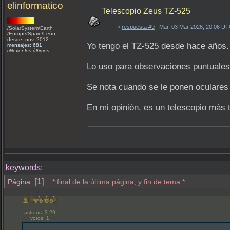
elinformatico
Telescopio Zeus TZ-525
«
respuesta #9
: Mar, 03 Mar 2026, 20:06 UT
/SolarSystem/Earth
/Europe/Spain/León
desde: nov, 2012
Yo tengo el TZ-525 desde hace años.
mensajes: 681
clik ver los últimos
Lo uso para observaciones puntuales 
Se nota cuando se le ponen oculares
En mi opinión, es un telescopio más 
keywords:
[1]
Página:
* final de la última página, y fin de tema.*
astrons: 3.29
votos: 1