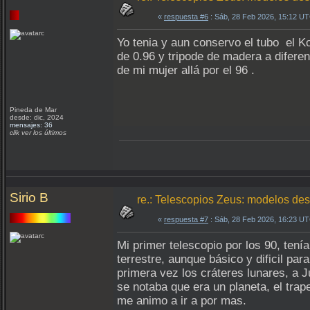
«
respuesta #6
: Sáb, 28 Feb 2026, 15:12 U
Yo tenia y aun conservo el tubo el 
de 0.96 y tripode de madera a difere
de mi mujer allá por el 96 .
Pineda de Mar
desde: dic, 2024
mensajes: 36
clik ver los últimos
Sirio B
re.: Telescopios Zeus: modelos de
«
respuesta #7
: Sáb, 28 Feb 2026, 16:23 U
Mi primer telescopio por los 90, tení
terrestre, aunque básico y dificil par
primera vez los cráteres lunares, a Jú
se notaba que era un planeta, el trap
me animo a ir a por mas.