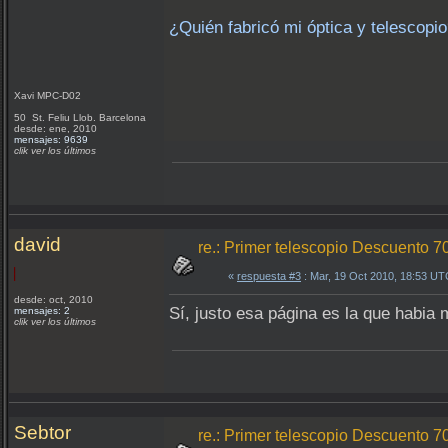
¿Quién fabricó mi óptica y telescopi
Xavi MPC-D02
50 St. Feliu Llob. Barcelona
desde: ene, 2010
mensajes: 9639
clik ver los últimos
david
re.: Primer telescopio Descuento
«
respuesta #3
: Mar, 19 Oct 2010, 18:53 UT
desde: oct, 2010
Sí, justo esa página es la que habia m
mensajes: 2
clik ver los últimos
Sebtor
re.: Primer telescopio Descuento