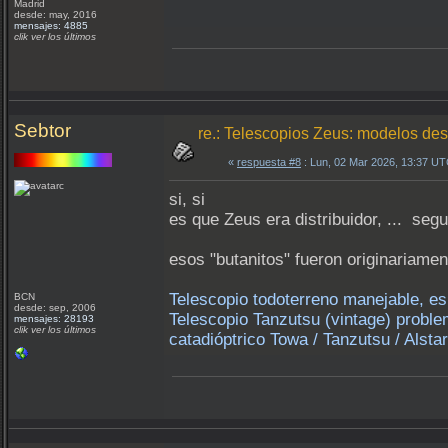
Madrid
desde: may, 2016
mensajes: 4885
clik ver los últimos
Sebtor
re.: Telescopios Zeus: modelos de
«
respuesta #8
: Lun, 02 Mar 2026, 13:37 UT
si, si
es que Zeus era distribuidor, ... 
esos "butanitos" fueron originariame
Telescopio todoterreno manejable, es
BCN
desde: sep, 2006
Telescopio Tanzutsu (vintage) problem
mensajes: 28193
clik ver los últimos
catadióptrico Towa / Tanzutsu / Alsta