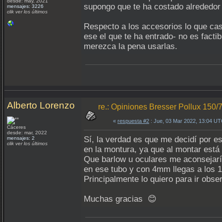
desde: may, 2021
supongo que te ha costado alrededor
mensajes: 3226
clik ver los últimos
Respecto a los accesorios lo que cas
ese el que te ha entrado- no es fact
merezca la pena usarlas.
Alberto Lorenzo
re.: Opiniones Bresser Pollux 150/
«
respuesta #2
: Jue, 03 Mar 2022, 13:04 UT
Cáceres
desde: mar, 2022
Sí, la verdad es que me decidí por e
mensajes: 2
clik ver los últimos
en la montura, ya que al montar está 
Que barlow u oculares me aconsejarí
en ese tubo y con 4mm llegas a los 1
Principalmente lo quiero para ir obse
Muchas gracias 😊