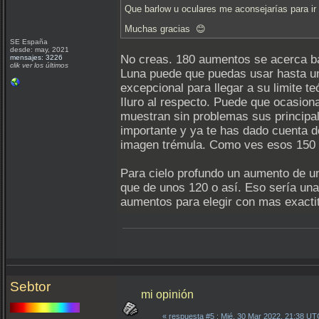
Que barlow u oculares me aconsejarías para i
Muchas gracias 😊
SE España
desde: may, 2021
No creas. 180 aumentos se acerca bas
mensajes: 3226
clik ver los últimos
Luna puede que puedas usar hasta un
excepcional para llegar a su limite t
Iluro al respecto. Puede que ocasio
muestran sin problemas sus principa
importante y ya te has dado cuenta de
imagen trémula. Como ves esos 150 €
Para cielo profundo un aumento de u
que de unos 120 o así. Eso sería un
aumentos para elegir con mas exactit
Sebtor
mi opinión
«
respuesta #5
: Mié, 30 Mar 2022, 21:38 UT