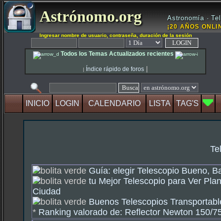
Astrónomo.org
Astronomía · Tel
¡20 AÑOS ONLIN
Ingresar nombre de usuario, contraseña, duración de la sesión
Todos los Temas Actualizados recientes
|
Índice rápido de foros
|
INICIO
LOGIN
CALENDARIO
LISTA
TAG'S
Te
Guía: elegir Telescopio Bueno, B
tu Mejor Telescopio para Ver Plan
Ciudad
Buenos Telescopios Transportable
*
Ranking valorado de: Reflector Newton 150/750