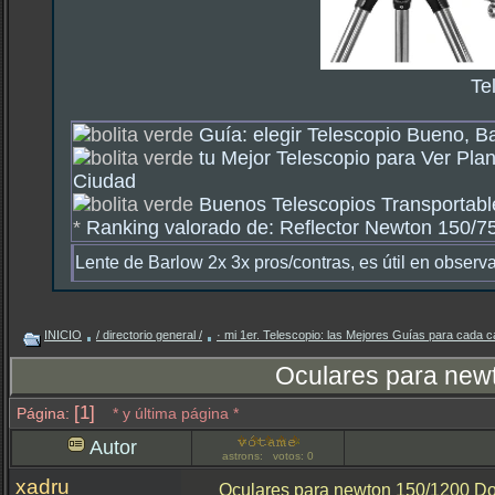
Te
Guía: elegir Telescopio Bueno, B
tu Mejor Telescopio para Ver Plan
Ciudad
Buenos Telescopios Transportable
*
Ranking valorado de: Reflector Newton 150/750
Lente de Barlow 2x 3x pros/contras, es útil en observ
INICIO
/ directorio general /
· mi 1er. Telescopio: las Mejores Guías para cada c
Oculares para new
[1]
Página:
* y última página *
Autor
astrons: votos: 0
xadru
Oculares para newton 150/1200 D