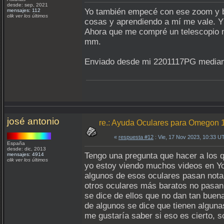
desde: sep, 2021
Yo también empecé con ese zoom y ba
mensajes: 112
clik ver los últimos
cosas y aprendiendo a mí me vale. Y 
Ahora que me compré un telescopio má
mm.
Enviado desde mi 2201117PG median
josé antonio
re.: Ayuda Oculares para Omegon
«
respuesta #12
: Vie, 17 Nov 2023, 10:33 U
España
desde: dic, 2013
Tengo una pregunta que hacer a los 
mensajes: 4914
clik ver los últimos
yo estoy viendo muchos videos en Yo
algunos de esos oculares pasan nota
otros oculares más baratos no pasan 
se dice de ellos que no dan tan buen
de algunos se dice que tienen alguna
me gustaría saber si eso es cierto, 