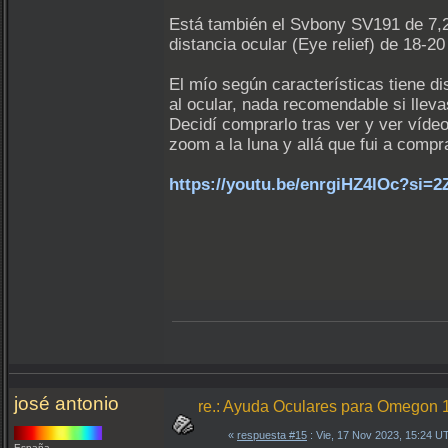
Está también el Svbony SV191 de 7,2
distancia ocular (Eye relief) de 18-2
El mío según características tiene d
al ocular, nada recomendable si llev
Decidí comprarlo tras ver y ver víde
zoom a la luna y allá que fui a compra
https://youtu.be/enrgiHZ4lOc?si
josé antonio
re.: Ayuda Oculares para Omegon
«
respuesta #15
: Vie, 17 Nov 2023, 15:24 U
España