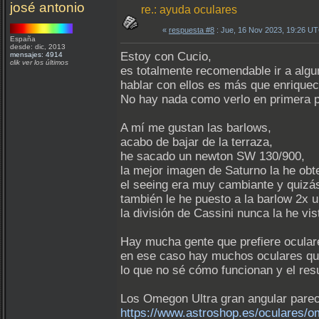
josé antonio
re.: ayuda oculares
«
respuesta #8
: Jue, 16 Nov 2023, 19:26 U
España
desde: dic, 2013
Estoy con Cucio,
mensajes: 4914
clik ver los últimos
es totalmente recomendable ir a algu
hablar con ellos es más que enrique
No hay nada como verlo en primera 
A mí me gustan las barlows,
acabo de bajar de la terraza,
he sacado un newton SW 130/900,
la mejor imagen de Saturno la he ob
el seeing era muy cambiante y quizá
también le he puesto a la barlow 2x
la división de Cassini nunca la he vi
Hay mucha gente que prefiere ocula
en ese caso hay muchos oculares que 
lo que no sé cómo funcionan y el res
Los Omegon Ultra gran angular parec
https://www.astroshop.es/oculares/o