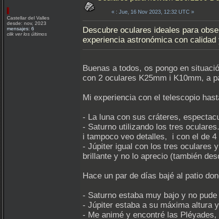
«
: Jue, 16 Nov 2023, 12:32 UTC »
Castellar del Valles
desde: nov, 2023
Descubre oculares ideales para obser
mensajes: 6
clik ver los últimos
experiencia astronómica con calidad 
Buenas a todos, os pongo en situaci
con 2 oculares K25mm i K10mm, a pa
Mi experiencia con el telescopio has
- La luna con sus cráteres, espectacu
- Saturno utilizando los tres ocular
i tampoco veo detalles, i con el de 4 
- Júpiter igual con los tres oculare
brillante y no lo aprecio (también desd
Hace un par de días bajé al patio do
- Saturno estaba muy bajo y no pude 
- Júpiter estaba a su máxima altura 
- Me animé y encontré las Pléyades, c