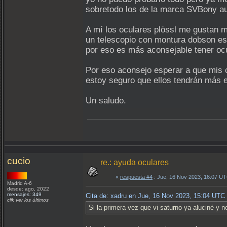
sobretodo los de la marca SVBony aun
A mí los oculares plössl me gustan 
un telescopio con montura dobson es
por eso es más aconsejable tener oc
Por eso aconsejo esperar a que mis
estoy seguro que ellos tendrán más 
Un saludo.
cucio
re.: ayuda oculares
«
respuesta #4
: Jue, 16 Nov 2023, 16:07 U
Madrid A-6
desde: ago, 2022
mensajes: 349
Cita de: xadru en Jue, 16 Nov 2023, 15:04 UTC
clik ver los últimos
Si la primera vez que vi saturno ya aluciné y n