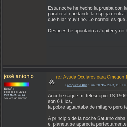
Esta noche he hecho la prueba con la 
parafocal quedando la espiga central 
que hilar muy fino. Lo normal es q
Después he apuntado a Júpiter y no h
josé antonio
re.: Ayuda Oculares para Omegon
«
respuesta #18
: Lun, 20 Nov 2023, 11:31 
España
desde: dic, 2013
Anoche saqué mi telescopio TS 150/9
mensajes: 4914
clik ver los últimos
son 6 kilos,
la pobre aguantaba de milagro pero t
A principio de la noche Saturno dab
el planeta se aparecía perfectamente 