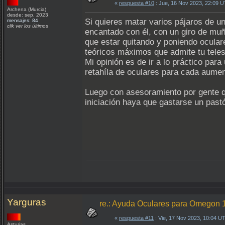
«
respuesta #10
: Jue, 16 Nov 2023, 22:09 
Archena (Murcia)
desde: sep, 2023
Si quieres matar varios pájaros de 
mensajes: 84
clik ver los últimos
encantado con él, con un giro de muñ
que estar quitando y poniendo ocular
teóricos máximos que admite tu tele
Mi opinión es de ir a lo práctico par
retahíla de oculares para cada aumen
Luego con asesoramiento por gente q
iniciación haya que gastarse un past
Yarguras
re.: Ayuda Oculares para Omegon
«
respuesta #11
: Vie, 17 Nov 2023, 10:04 U
Asturias