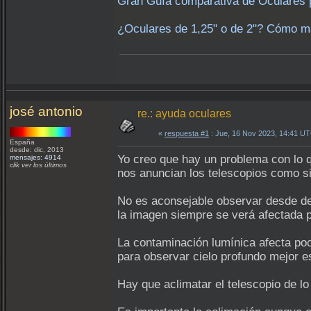
Gran Guía comparativa de Oculares 
¿Oculares de 1,25" o de 2"? Cómo ma
josé antonio
re.: ayuda oculares
«
respuesta #1
: Jue, 16 Nov 2023, 14:41 U
España
desde: dic, 2013
Yo creo que hay un problema con lo q
mensajes: 4914
clik ver los últimos
nos anuncian los telescopios como si 
No es aconsejable observar desde de
la imagen siempre se verá afectada por
La contaminación lumínica afecta poc
para observar cielo profundo mejor es
Hay que aclimatar el telescopio de l