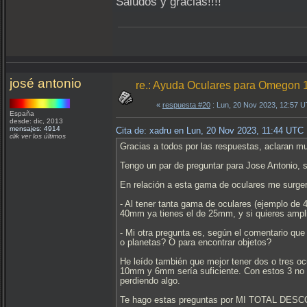
Saludos y gracias!!!!
josé antonio
re.: Ayuda Oculares para Omegon
«
respuesta #20
: Lun, 20 Nov 2023, 12:57 
España
desde: dic, 2013
mensajes: 4914
Cita de: xadru en Lun, 20 Nov 2023, 11:44 UTC
clik ver los últimos
Gracias a todos por las respuestas, aclaran m
Tengo un par de preguntar para Jose Antonio,
En relación a esta gama de oculares me surge
- Al tener tanta gama de oculares (ejemplo de 
40mm ya tienes el de 25mm, y si quieres amplia
- Mi otra pregunta es, según el comentario qu
o planetas? O para encontrar objetos?
He leído también que mejor tener dos o tres 
10mm y 6mm sería suficiente. Con estos 3 no nec
perdiendo algo.
Te hago estas preguntas por MI TOTAL DESCO