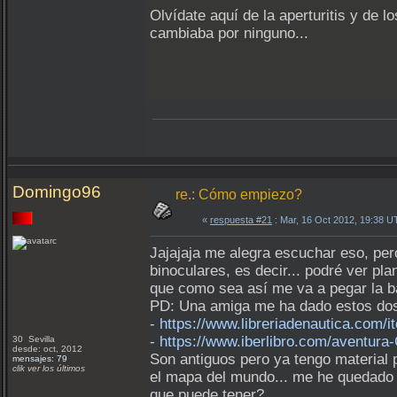
Olvídate aquí de la aperturitis y de 
cambiaba por ninguno...
Domingo96
re.: Cómo empiezo?
«
respuesta #21
: Mar, 16 Oct 2012, 19:38 U
Jajajaja me alegra escuchar eso, pe
binoculares, es decir... podré ver pl
que como sea así me va a pegar la ba
PD: Una amiga me ha dado estos dos 
-
https://www.libreriadenautica.com/
-
https://www.iberlibro.com/aventur
30 Sevilla
desde: oct, 2012
Son antiguos pero ya tengo material 
mensajes: 79
clik ver los últimos
el mapa del mundo... me he quedado 
que puede tener?