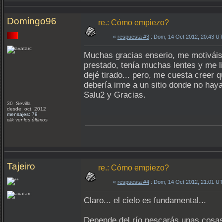
Domingo96
re.: Cómo empiezo?
«
respuesta #3
: Dom, 14 Oct 2012, 20:43 U
Muchas gracias enserio, me motiváis
prestado, tenía muchas lentes y me l
dejé tirado... pero, me cuesta creer 
debería irme a un sitio donde no hay
Salu2 y Gracias.
30 Sevilla
desde: oct, 2012
mensajes: 79
clik ver los últimos
Tajeiro
re.: Cómo empiezo?
«
respuesta #4
: Dom, 14 Oct 2012, 21:01 U
Claro... el cielo es fundamental...
Depende del río pescarás unas cosas