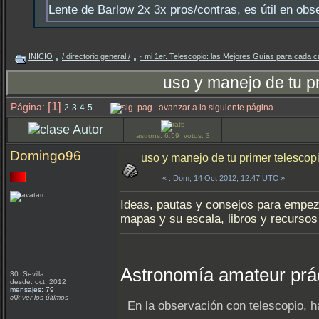
Lente de Barlow 2x 3x pros/contras, es útil en obs
INICIO
/ directorio general /
· mi 1er. Telescopio: las Mejores Guías para cada c
uso y manejo de tu pr
[1]
Página:
2
3
4
5
avanzar a la siguiente página
Autor
astrons: 6.59 votos: 3
Domingo96
uso y manejo de tu primer telescopi
«
: Dom, 14 Oct 2012, 12:47 UTC »
Ideas, pautas y consejos para empeza
mapas y su escala, libros y recursos 
Astronomía amateur prá
30 Sevilla
desde: oct, 2012
mensajes: 79
clik ver los últimos
En la observación con telescopio, h