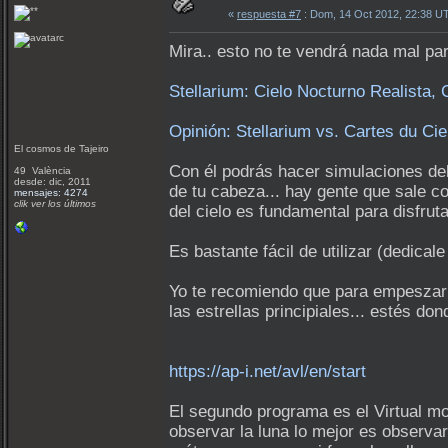
«
respuesta #7
: Dom, 14 Oct 2012, 22:38 U
Mira.. esto no te vendrá nada mal pa
Stellarium: Cielo Nocturno Realista, 
Opinión: Stellarium vs. Cartes du Cie
El cosmos de Tajeiro
Con él podrás hacer simulaciones del
49 València
desde: dic, 2011
de tu cabeza... hay gente que sale c
mensajes: 4274
clik ver los últimos
del cielo es fundamental para disfrut
Es bastante fácil de utilizar (dedical
Yo te recomiendo que para empeszar m
las estrellas principiales... estés do
https://ap-i.net/avl/en/start
El segundo programa es el Virtual mo
observar la luna lo mejor es observa