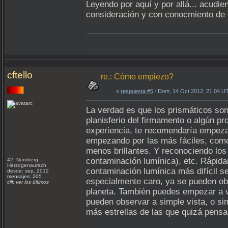
Leyendo por aquí y por allá... acudie
consideración y con conocmiento de c
cftello
re.: Cómo empiezo?
«
respuesta #5
: Dom, 14 Oct 2012, 21:04 U
La verdad es que los prismáticos son
planisferio del firmamento o algún p
experiencia, te recomendaría empezar
empezando por las más fáciles, como 
menos brillantes. Y reconociendo los 
contaminación lumínica), etc. Rápida
42 Nürnberg -
Herzogenaurach
contaminación lumínica más difícil s
desde: sep, 2012
mensajes: 205
especialmente caro, ya se pueden obs
clik ver los últimos
planeta. También puedes empezar a ve
pueden observar a simple vista, o si
más estrellas de las que quizá pensab