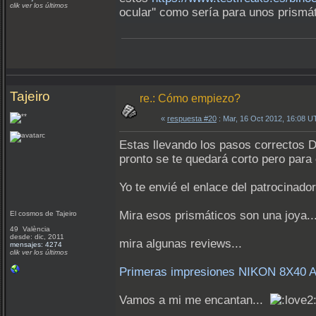
clik ver los últimos
ocular'' como sería para unos prism
Tajeiro
re.: Cómo empiezo?
«
respuesta #20
: Mar, 16 Oct 2012, 16:08 U
Estas llevando los pasos correctos Do
pronto se te quedará corto pero para
Yo te envié el enlace del patrocinado
Mira esos prismáticos son una joya..
El cosmos de Tajeiro
49 València
desde: dic, 2011
mira algunas reviews...
mensajes: 4274
clik ver los últimos
Primeras impresiones NIKON 8X40 
Vamos a mi me encantan...