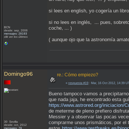
si lees en english, yo cogería un lib
si no lees en inglés, ... pues, sobre
coche, ... )
BCN
desde: sep, 2006
mensajes: 28193
clik ver los últimos
( aunque ojo que la astronomía amate
Domingo96
re.: Cómo empiezo?
«
respuesta #19
: Mar, 16 Oct 2012, 14:39 U
Bueno tampoco vamos a precipitarnos 
que nada jaja, he encontrado esta gu
https://www.astrored.org/iniciacion
de meterme de pleno prefiero disfruta
Messier y a observar las pocas veces
comprarme unos prismáticos, por el t
30 Sevilla
desde: oct, 2012
estos
https://www.testfreaks.es/bino
mensajes: 79