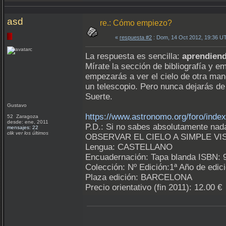
asd
re.: Cómo empiezo?
«
respuesta #2
: Dom, 14 Oct 2012, 19:36 U
La respuesta es sencilla:
aprendien
Mírate la sección de bibliografía y e
empezarás a ver el cielo de otra m
un telescopio. Pero nunca dejarás de 
Suerte.
Gustavo
https://www.astronomo.org/foro/ind
52 Zaragoza
desde: ene, 2011
P.D.: Si no sabes absolutamente nad
mensajes: 22
clik ver los últimos
OBSERVAR EL CIELO A SIMPLE VIS
Lengua: CASTELLANO
Encuadernación: Tapa blanda ISBN:
Colección: Nº Edición:1ª Año de edic
Plaza edición: BARCELONA
Precio orientativo (fin 2011): 12.00 €