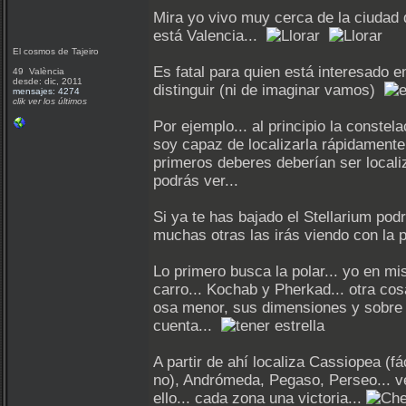
Mira yo vivo muy cerca de la ciudad
está Valencia...
El cosmos de Tajeiro
Es fatal para quien está interesado 
49 València
desde: dic, 2011
distinguir (ni de imaginar vamos)
mensajes: 4274
clik ver los últimos
Por ejemplo... al principio la conste
soy capaz de localizarla rápidamente
primeros deberes deberían ser localiz
podrás ver...
Si ya te has bajado el Stellarium po
muchas otras las irás viendo con la p
Lo primero busca la polar... yo en mi
carro... Kochab y Pherkad... otra cos
osa menor, sus dimensiones y sobre t
cuenta...
A partir de ahí localiza Cassiopea (fá
no), Andrómeda, Pegaso, Perseo... ves
ello... cada zona una victoria...