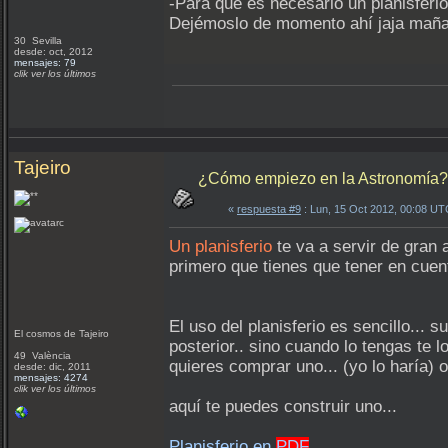
-Para que es necesario un planisferi
Dejémoslo de momento ahí jaja maña
30 Sevilla
desde: oct, 2012
mensajes: 79
clik ver los últimos
Tajeiro
¿Cómo empiezo en la Astronomía? 
«
respuesta #9
: Lun, 15 Oct 2012, 00:08 UT
Un planisferio
te va a servir de gran 
primero que tienes que tener en cuen
El uso del planisferio es sencillo... s
El cosmos de Tajeiro
posterior.. sino cuando lo tengas te 
49 València
quieres comprar uno... (yo lo haría) 
desde: dic, 2011
mensajes: 4274
clik ver los últimos
aquí te puedes construir uno...
Planisferio en
PDF