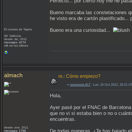
Perfecto... por cierto hoy me he pasa
Bueno marcaba las constelaciones que
he visto era de cartón plastificado... 
Bueno era una curiosidad...
El cosmos de Tajeiro
49 València
desde: dic, 2011
mensajes: 4274
clik ver los últimos
almach
re.: Cómo empiezo?
«
respuesta #17
: Lun, 15 Oct 2012, 20:21 U
Hola,
Ayer pasé por el FNAC de Barcelona y
que no vi si estaba bien o no o cuánt
encuentras.
desde: ene, 2011
De todas maneras, ¿Te has bajado el 
mensajes: 1788