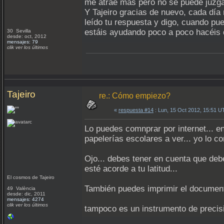
me atrae mas pero no se puede juzgar 
Y Tajeiro gracias de nuevo, cada día
leído tu respuesta y digo, cuando pu
estáis ayudando poco a poco hacéis
30 Sevilla
desde: oct, 2012
mensajes: 79
clik ver los últimos
Tajeiro
re.: Cómo empiezo?
«
respuesta #14
: Lun, 15 Oct 2012, 15:51 U
Lo puedes comnprar por internet... en
papelerías escolares a ver... yo lo 
Ojo... debes tener en cuenta que deb
esté acorde a tu latitud...
El cosmos de Tajeiro
También puedes imprimir el documento 
49 València
desde: dic, 2011
mensajes: 4274
clik ver los últimos
tampoco es un instrumento de precisi