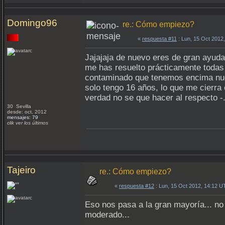
Domingo96
re.: Cómo empiezo?
«
respuesta #11
: Lun, 15 Oct 2012
Jajajaja de nuevo eres de gran ayuda 
me has resuelto prácticamente todas 
contaminado que tenemos encima nue
solo tengo 16 años, lo que me cierra
verdad no se que hacer al respecto -.
30 Sevilla
desde: oct, 2012
mensajes: 79
clik ver los últimos
Tajeiro
re.: Cómo empiezo?
«
respuesta #12
: Lun, 15 Oct 2012, 14:12 U
Eso nos pasa a la gran mayoría... n
moderado...