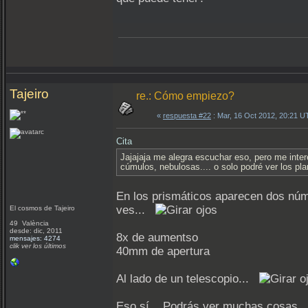
Tajeiro
re.: Cómo empiezo?
«
respuesta #22
: Mar, 16 Oct 2012, 20:21 U
Cita
Jajajaja me alegra escuchar eso, pero me inter
cúmulos, nebulosas.... o solo podré ver los pla
En los prismáticos aparecen dos núm
ves...
El cosmos de Tajeiro
49 València
desde: dic, 2011
8x de aumentso
mensajes: 4274
clik ver los últimos
40mm de apertura
Al lado de un telescopio...
Eso sí... Podrás ver muchas cosas..